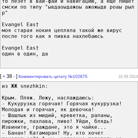
то лезет в вай-фай и навигацию, а еще пишет
смски по типу "ывдаоыдажоы ажожыдв роаы рыл
р"
Evangel Eas†
моя старая нокия цепляла такой же вирус
после того как я пивка нахлебаюсь
Evangel Eas†
один в один, да
[
+
38
-
]
Комментировать цитату №102875
16.09.2014
из ЖЖ snezhkin:
Крым. Пляж. Лежу, наслаждаюсь:
- Кукурузка горячая! Горячая кукурузка!
Молодая и горячая, як девочка!
- Шашлык из мидий, креветка, рапаны,
пирожки, пахлава, пиво! Уйди, блядь!
Извините, граждане, это я чайке...
- Банан! Катамаран! Ну, кто хочет