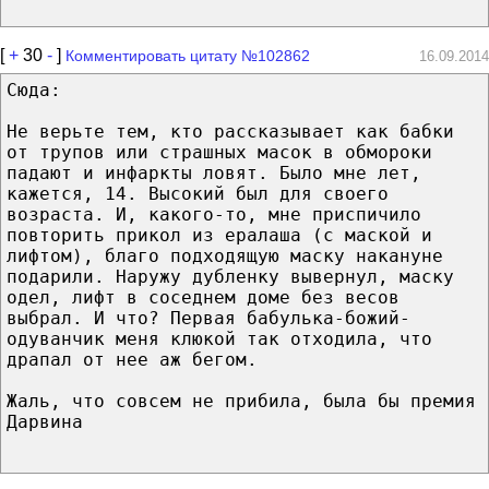
[
+
30
-
]
Комментировать цитату №102862
16.09.2014
Сюда:
Не верьте тем, кто рассказывает как бабки
от трупов или страшных масок в обмороки
падают и инфаркты ловят. Было мне лет,
кажется, 14. Высокий был для своего
возраста. И, какого-то, мне приспичило
повторить прикол из ералаша (с маской и
лифтом), благо подходящую маску накануне
подарили. Наружу дубленку вывернул, маску
одел, лифт в соседнем доме без весов
выбрал. И что? Первая бабулька-божий-
одуванчик меня клюкой так отходила, что
драпал от нее аж бегом.
Жаль, что совсем не прибила, была бы премия
Дарвина