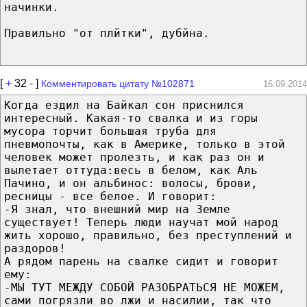
начинки.
Правильно "от плйтки", дубйна.
[
+
32
-
]
Комментировать цитату №102871
16.09.2014
Когда ездил на Байкал сон приснился
интересный. Какая-то свалка и из горы
мусора торчит большая труба для
пневмопочты, как в Америке, только в этой
человек может пролезть, и как раз он и
вылетает оттуда:весь в белом, как Аль
Пачино, и он альбинос: волосы, брови,
ресницы - все белое. И говорит:
-Я знал, что внешний мир на Земле
существует! Теперь люди научат мой народ
жить хорошо, правильно, без преступлений и
раздоров!
А рядом парень на свалке сидит и говорит
ему:
-МЫ ТУТ МЕЖДУ СОБОЙ РАЗОБРАТЬСЯ НЕ МОЖЕМ,
сами погрязли во лжи и насилии, так что