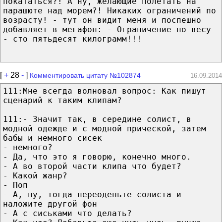
покататься?! А ну, желающие полетать на
парашюте над морем?! Никаких ограничений по
возрасту! - тут он видит меня и поспешно
добавляет в мегафон: - Ограничение по весу
- сто пятьдесят килограмм!!!
[
+
28
-
]
Комментировать цитату №102874
16.09.2014
111:Мне всегда волновал вопрос: Как пишут
сценарий к таким клипам?
111:- Значит так, в середине солист, в
модной одежде и с модной прической, затем
бабы и немного сисек
- немного?
- Да, что это я говорю, конечно много.
- А во второй части клипа что будет?
- Какой жанр?
- Поп
- А, ну, тогда переоденьте солиста и
наложите другой фон
- А с сиськами что делать?