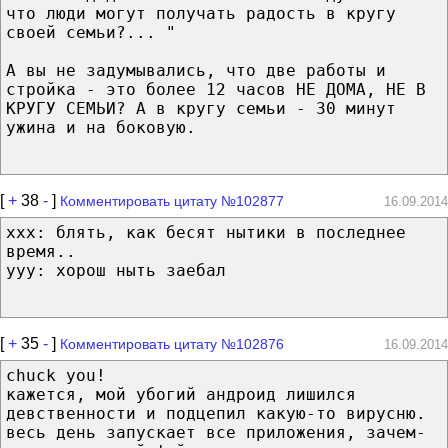
что люди могут получать радость в кругу
своей семьи?... "
А вы не задумывались, что две работы и
стройка - это более 12 часов НЕ ДОМА, НЕ В
КРУГУ СЕМЬИ? А в кругу семьи - 30 минут
ужина и на боковую.
[
+
38
-
]
Комментировать цитату №102877
16.09.2014
xxx: блять, как бесят нытики в последнее
время..
yyy: хорош ныть заебал
[
+
35
-
]
Комментировать цитату №102876
16.09.2014
chuck you!
кажется, мой убогий андроид лишился
девственности и подцепил какую-то вирусню.
весь день запускает все приложения, зачем-