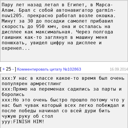
Пару лет назад летал в Египет, в Марса-
Алам. Брал с собой автонавигатор garmin-
nuwi205. прекрасно работал возле окошка.
Минут за 30 до посадки самолет прибавил
скорость до 950 кмч, она и осталась на
дисплее как максимальная. Через полгода
гаишник как-то заглянул в машину меня
понюхать, увидел цифру на дисплее и
охренел...
[
+
25
-
]
Комментировать цитату №102863
16.09.2014
xxx:У нас в классе какое-то время был очень
популярен армрестлинг
xxx:Прямо на переменах садились за парты и
боролись
xxx:Но это очень быстро прошло потому что у
нас был чувак который всех легко побеждал и
после победы начинал со всей дури бить
чужую руку об стол
yyy:FINISH HIM!