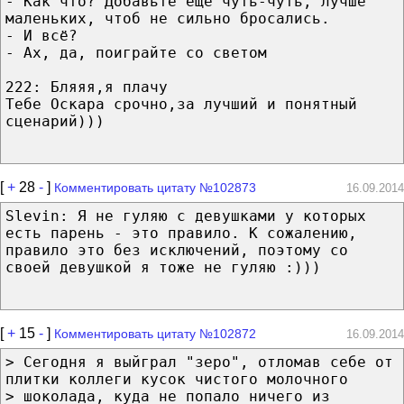
- Как что? Добавьте еще чуть-чуть, лучше
маленьких, чтоб не сильно бросались.
- И всё?
- Ах, да, поиграйте со светом
222: Бляяя,я плачу
Тебе Оскара срочно,за лучший и понятный
сценарий)))
[
+
28
-
]
Комментировать цитату №102873
16.09.2014
Slevin: Я не гуляю с девушками у которых
есть парень - это правило. К сожалению,
правило это без исключений, поэтому со
своей девушкой я тоже не гуляю :)))
[
+
15
-
]
Комментировать цитату №102872
16.09.2014
> Сегодня я выйграл "зеро", отломав себе от
плитки коллеги кусок чистого молочного
> шоколада, куда не попало ничего из