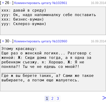
[
+
26
-
]
Комментировать цитату №102861
16.09.2014
ххх: давай в среду)
ууу: Ок, надо напоминалку себе поставить
ххх: бизнес-вуман)
ууу: Склероз-вуман)
[
+
30
-
]
Комментировать цитату №102860
16.09.2014
Этому красавцу:
Еще раз о женской логике... Разговор с
женой: Ж: Сиди дома тогда, а я одна за
ребенком съезжу. я: Хорошо. Ж: Я не
поняла?! Ты че не едешь со мной?!
_______________________
Где ж вы берете таких, а? Сами же такое
выбираете, а потом еще жалуетесь.
>
1
2
3