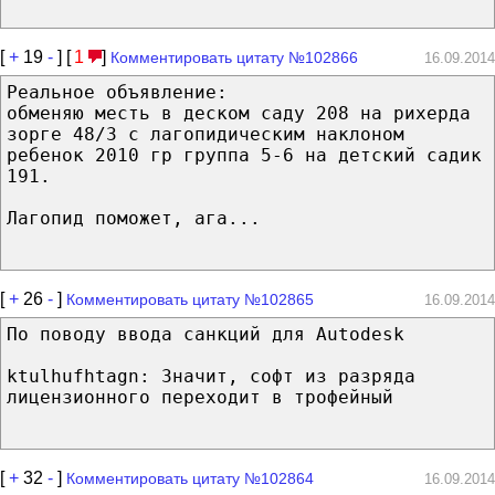
[
+
19
-
] [
1
]
Комментировать цитату №102866
16.09.2014
Реальное объявление:
обменяю месть в деском саду 208 на рихерда
зорге 48/3 с лагопидическим наклоном
ребенок 2010 гр группа 5-6 на детский садик
191.
Лагопид поможет, ага...
[
+
26
-
]
Комментировать цитату №102865
16.09.2014
По поводу ввода санкций для Autodesk
ktulhufhtagn: Значит, софт из разряда
лицензионного переходит в трофейный
[
+
32
-
]
Комментировать цитату №102864
16.09.2014