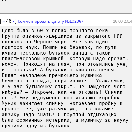
[
+
46
-
]
Комментировать цитату №102867
16.09.2014
Дело было в 60-х годах прошлого века.
Группа физиков-ядерщиков из закрытого НИИ
поехала на Черное море. Все как один —
доктора наук. Пошли на бережок, по пути
купив несколько бутылок винца с такой
пластмассовой крышкой, которую надо срезать
ножом. Приходят на пляж, приготовились уже,
и — опаньки! А бутылки открывать нечем...
Видят невдалеке дремлющего мужичка
бомжеватого вида, спрашивают: — Уважаемый,
а у вас бутылочку открыть не найдется чего-
нибудь? — Откроем, как не открыть! Спички
есть? Ему недоуменно протягивают коробок.
Мужик зажигает спичку, нагревает пробку и
срывает ее, уже размякшую, со словами: —
Физику надо знать! С группой отдыхающих
была форменная истерика, а мужичку за науку
вручили одну из бутылок.