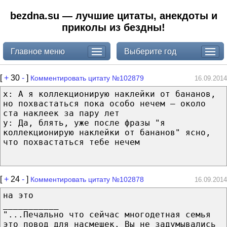
bezdna.su — лучшие цитаты, анекдоты и
приколы из бездны!
Главное меню
Выберите год
[
+
30
-
]
Комментировать цитату №102879
16.09.2014
x: А я коллекционирую наклейки от бананов,
но похвастаться пока особо нечем — около
ста наклеек за пару лет
y: Да, блять, уже после фразы "я
коллекционирую наклейки от бананов" ясно,
что похвастаться тебе нечем
[
+
24
-
]
Комментировать цитату №102878
16.09.2014
на это
___________
"...Печально что сейчас многодетная семья
это повод для насмешек. Вы не задумывались