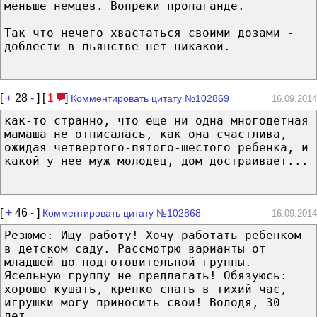
меньше немцев. Вопреки пропаганде.
Так что нечего хвастаться своими дозами -
доблести в пьянстве нет никакой.
[
+
28
-
] [
1
]
Комментировать цитату №102869
16.09.2014
как-то странно, что еще ни одна многодетная
мамаша не отписалась, как она счастлива,
ожидая четвертого-пятого-шестого ребенка, и
какой у нее муж молодец, дом достраивает...
[
+
46
-
]
Комментировать цитату №102868
16.09.2014
Резюме: Ищу работу! Хочу работать ребенком
в детском саду. Рассмотрю варианты от
младшей до подготовительной группы.
Ясельную группу не предлагать! Обязуюсь:
хорошо кушать, крепко спать в тихий час,
игрушки могу приносить свои! Володя, 30
лет.