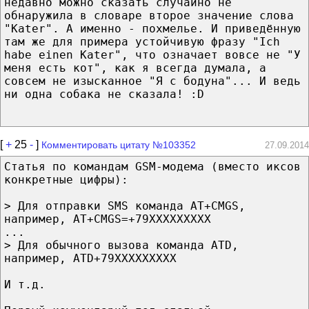
недавно можно сказать случайно не
обнаружила в словаре второе значение слова
"Kater". А именно - похмелье. И приведённую
там же для примера устойчивую фразу "Ich
habe einen Kater", что означает вовсе не "У
меня есть кот", как я всегда думала, а
совсем не изысканное "Я с бодуна"... И ведь
ни одна собака не сказала! :D
[
+
25
-
]
Комментировать цитату №103352
27.09.2014
Статья по командам GSM-модема (вместо иксов
конкретные цифры):
> Для отправки SMS команда AT+CMGS,
например, AT+CMGS=+79XXXXXXXXX
...
> Для обычного вызова команда ATD,
например, ATD+79XXXXXXXXX
И т.д.