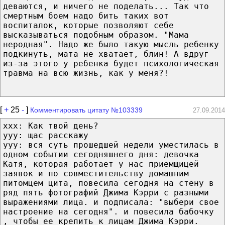
деваются, и ничего не поделать... Так что
смертным боем надо бить таких вот
воспиталок, которые позволяют себе
высказываться подобным образом. "Мама
неродная". Надо же было такую мысль ребенку
подкинуть, мата не хватает, блин! А вдруг
из-за этого у ребенка будет психологическая
травма на всю жизнь, как у меня?!
[
+
25
-
]
Комментировать цитату №103339
27.09.2014
xxx: Как твой день?
yyy: щас расскажу
yyy: вся суть прошедшей недели уместилась в
одном событии сегодняшнего дня: девочка
Катя, которая работает у нас приемщицей
заявок и по совместительству домашним
питомцем цита, повесила сегодня на стену в
ряд пять фотографий Джима Кэрри с разными
выражениями лица. и подписала: "выбери свое
настроение на сегодня". и повесила бабочку
, чтобы ее крепить к лицам Джима Кэрри.