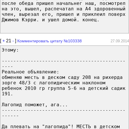
после обеда пришел начальнег наш, посмотрел
на это, вышел, распечатал на А4 здоровенный
член, вырезал его, пришел и приклеил поверх
Джимов Кэрри. и ушел домой. конец.
[
+
21
-
]
Комментировать цитату №103338
27.09.2014
Этому:
-------------------------------------------
----
Реальное объявление:
обменяю месть в деском саду 208 на рихерда
зорге 48/3 с лагопидическим наклоном
ребенок 2010 гр группа 5-6 на детский садик
191.
Лагопид поможет, ага...
-------------------------------------------
------
Да плевать на "лагопида"! МЕСТЬ в детском