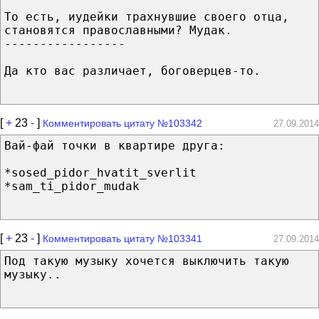
То есть, иудейки трахнувшие своего отца,
становятся православными? Мудак.
-----------------
Да кто вас различает, боговерцев-то.
[
+
23
-
]
Комментировать цитату №103342
27.09.2014
Вай-фай точки в квартире друга:
*sosed_pidor_hvatit_sverlit
*sam_ti_pidor_mudak
[
+
23
-
]
Комментировать цитату №103341
27.09.2014
Под такую музыку хочется выключить такую
музыку..