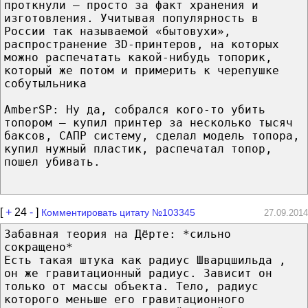
проткнули — просто за факт хранения и
изготовления. Учитывая популярность в
России так называемой «бытовухи»,
распространение 3D-принтеров, на которых
можно распечатать какой-нибудь топорик,
который же потом и примерить к черепушке
собутыльника
AmberSP: Ну да, собрался кого-то убить
топором — купил принтер за несколько тысяч
баксов, САПР систему, сделал модель топора,
купил нужный пластик, распечатал топор,
пошел убивать.
[
+
24
-
]
Комментировать цитату №103345
27.09.2014
Забавная теория на Дёрте: *сильно
сокращено*
Есть такая штука как радиус Шварцшильда ,
он же гравитационный радиус. Зависит он
только от массы объекта. Тело, радиус
которого меньше его гравитационного