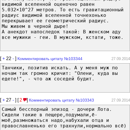
видимой вселенной оценочно равен
5.032×10^27 метров. То есть гравитационный
радиус видимой вселенной точнехонько
перекрывает ее геометрический радиус.
Мы живем в черной дыре!
А анекдот напоследок такой: В женском аду
все мужики - геи. В мужском, кстати, тоже.
[
+
22
-
]
Комментировать цитату №103344
27.09.2014
Танчики, позитив искать. А у меня муж по
ночам так громно кричит: "Олени, куда вы
едете!", - что аж соседей будит.
[
+
27
-
] [
2
]
Комментировать цитату №103343
27.09.2014
Самый бесспорный эпизод - дочери Лота.
Сидели такие в пещере,подумали,ё-
моё,размножаться надо,набухали отца и
православненько его трахнули,нормально всё)