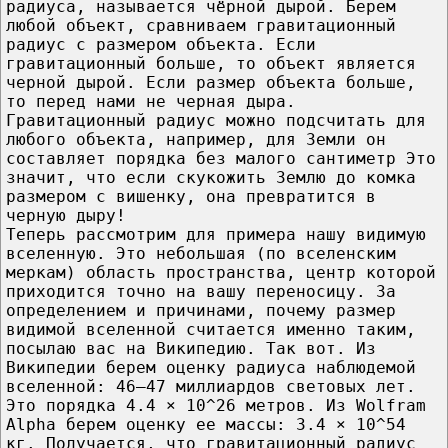
радиуса, называется чёрной дырой. Берем
любой объект, сравниваем гравитационный
радиус с размером объекта. Если
гравитационный больше, то объект является
черной дырой. Если размер объекта больше,
то перед нами не черная дыра.
Гравитационный радиус можно подсчитать для
любого объекта, например, для Земли он
составляет порядка без малого сантиметр Это
значит, что если скукожить Землю до комка
размером с вишенку, она превратится в
черную дыру!
Теперь рассмотрим для примера нашу видимую
вселенную. Это небольшая (по вселенским
меркам) область пространства, центр которой
приходится точно на вашу переносицу. За
определением и причинами, почему размер
видимой вселенной считается именно таким,
посылаю вас на Википедию. Так вот. Из
Википедии берем оценку радиуса наблюдемой
вселенной: 46–47 миллиардов световых лет.
Это порядка 4.4 × 10^26 метров. Из Wolfram
Alpha берем оценку ее массы: 3.4 × 10^54
кг. Получается, что гравитационный радиус