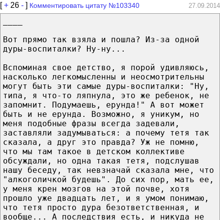
[
+
26
-
]
Комментировать цитату №103340
27.09.2014
____
Вот прямо так взяла и пошла? Из-за одной
дуры-воспиталки? Ну-ну...
Вспоминая свое детство, я порой удивляюсь,
насколько легкомысленны и неосмотрительны
могут быть эти самые дуры-воспиталки: "Ну,
типа, я что-то ляпнула, это же ребенок, не
запомнит. Подумаешь, ерунда!" А вот может
быть и не ерунда. Возможно, я уникум, но
меня подобные фразы всегда задевали,
заставляли задумываться: а почему тетя так
сказала, а друг это правда? Уж не помню,
что мы там такое в детском коллективе
обсуждали, но одна такая тетя, подслушав
нашу беседу, так невзначай сказала мне, что
"алкоголичкой будешь". До сих пор, мать ее,
у меня крен мозгов на этой почве, хотя
прошло уже двадцать лет, и я умом понимаю,
что тетя просто дура безответственная, и
вообще... А последствия есть, и никуда не