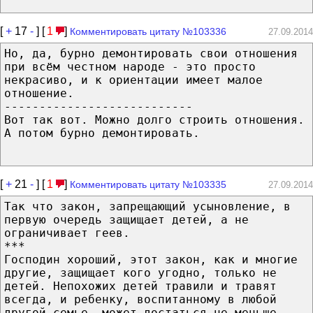
[
+
17
-
] [
1
]
Комментировать цитату №103336
27.09.2014
Но, да, бурно демонтировать свои отношения
при всём честном народе - это просто
некрасиво, и к ориентации имеет малое
отношение.
---------------------------
Вот так вот. Можно долго строить отношения.
А потом бурно демонтировать.
[
+
21
-
] [
1
]
Комментировать цитату №103335
27.09.2014
Так что закон, запрещающий усыновление, в
первую очередь защищает детей, а не
ограничивает геев.
***
Господин хороший, этот закон, как и многие
другие, защищает кого угодно, только не
детей. Непохожих детей травили и травят
всегда, и ребенку, воспитанному в любой
другой семье, может достаться не меньше.