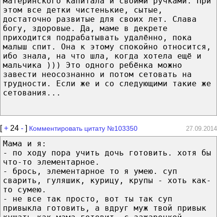
материнского капитала и своими ручками. При
этом все детки чистенькие, сытые,
достаточно развитые для своих лет. Слава
богу, здоровые. Да, маме в декрете
приходится подрабатывать удалённо, пока
малыш спит. Она к этому спокойно относится,
ибо знала, на что шла, когда хотела ещё и
мальчика ))) Это одного ребёнка можно
завести неосознанно и потом сетовать на
трудности. Если же и со следующими такие же
сетования...
[
+
24
-
]
Комментировать цитату №103350
27.09.2014
Мама и я:
- по ходу пора учить дочь готовить. хотя бы
что-то элементарное.
- брось, элементарное то я умею. суп
сварить, гуляшик, курицу, крупы - хоть как-
то сумею.
- не все так просто, вот ты так суп
привыкла готовить, а вдруг муж твой привык