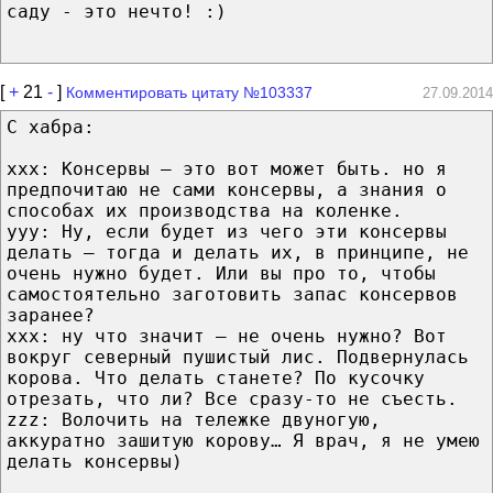
саду - это нечто! :)
[
+
21
-
]
Комментировать цитату №103337
27.09.2014
С хабра:
xxx: Консервы — это вот может быть. но я
предпочитаю не сами консервы, а знания о
способах их производства на коленке.
yyy: Ну, если будет из чего эти консервы
делать – тогда и делать их, в принципе, не
очень нужно будет. Или вы про то, чтобы
самостоятельно заготовить запас консервов
заранее?
xxx: ну что значит — не очень нужно? Вот
вокруг северный пушистый лис. Подвернулась
корова. Что делать станете? По кусочку
отрезать, что ли? Все сразу-то не съесть.
zzz: Волочить на тележке двуногую,
аккуратно зашитую корову… Я врач, я не умею
делать консервы)