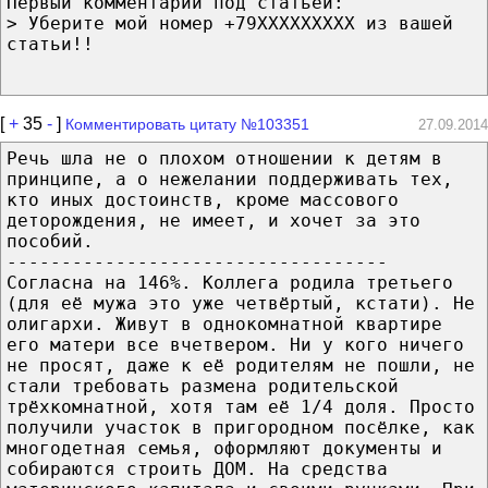
Первый комментарий под статьей:
> Уберите мой номер +79XXXXXXXXX из вашей
статьи!!
[
+
35
-
]
Комментировать цитату №103351
27.09.2014
Речь шла не о плохом отношении к детям в
принципе, а о нежелании поддерживать тех,
кто иных достоинств, кроме массового
деторождения, не имеет, и хочет за это
пособий.
-----------------------------------
Согласна на 146%. Коллега родила третьего
(для её мужа это уже четвёртый, кстати). Не
олигархи. Живут в однокомнатной квартире
его матери все вчетвером. Ни у кого ничего
не просят, даже к её родителям не пошли, не
стали требовать размена родительской
трёхкомнатной, хотя там её 1/4 доля. Просто
получили участок в пригородном посёлке, как
многодетная семья, оформляют документы и
собираются строить ДОМ. На средства