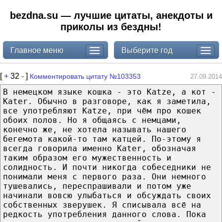
bezdna.su — лучшие цитаты, анекдоты и
приколы из бездны!
Главное меню
Выберите год
[
+
32
-
]
Комментировать цитату №103353
27.09.2014
В немецком языке кошка - это Katze, а кот -
Kater. Обычно в разговоре, как я заметила,
все употребляют Katze, при чём про кошек
обоих полов. Но я общаясь с немцами,
конечно же, не хотела называть нашего
бегемота какой-то там катцей. По-этому я
всегда говорила именно Kater, обозначая
таким образом его мужественность и
солидность. И почти никогда собеседники не
понимали меня с первого раза. Они немного
тушевались, переспрашивали и потом уже
начинали вовсю улыбаться и обсуждать своих
собственных зверушек. Я списывала всё на
редкость употребления данного слова. Пока