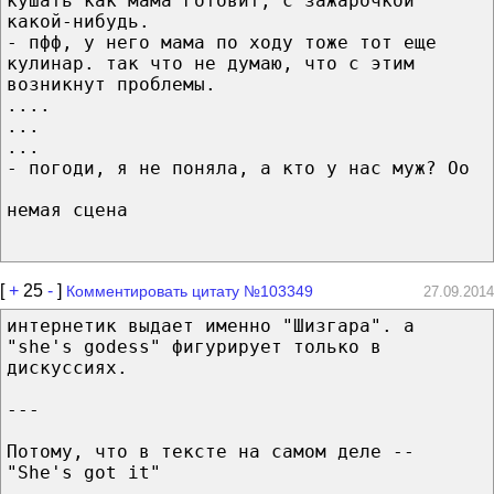
кушать как мама готовит, с зажарочкой
какой-нибудь.
- пфф, у него мама по ходу тоже тот еще
кулинар. так что не думаю, что с этим
возникнут проблемы.
....
...
...
- погоди, я не поняла, а кто у нас муж? Оо
немая сцена
[
+
25
-
]
Комментировать цитату №103349
27.09.2014
интернетик выдает именно "Шизгара". а
"she's godess" фигурирует только в
дискуссиях.
---
Потому, что в тексте на самом деле --
"She's got it"