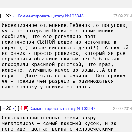
[
+
33
-
]
Комментировать цитату №103348
27.09.2014
Инфекционное отделение.Ребенок до полугода,
чуть не потеряли.Педиатр с поликлиники
сообщила, что его регулярно поят
некипяченой СВЯТОЙ водой из источника в
овраге(!) возле вагонного депо(!). А святой
источник - просто родничок, который хитрые
церковники объявили святым лет 5-6 назад,
огородили красивой решеткой, что враз,
конечно, улучшило качество воды...А они
верят...Дите чуть не отравили...Вот правда
же - прежде чем разрешить размножаться,
надо справку у психиатра брать...
[
+
26
-
] [
4
]
Комментировать цитату №103347
27.09.2014
Сельскохозяйственные земли вокруг
мегаполисов — самый лакомый кусок, и за
него идет долгая война с человеческими