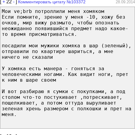
[
+
22
-
]
Комментировать цитату №103372
28.09.2014
Мои ve;brb потроллили меня хомяком
Если помните, зрение у меня -10, хожу без
очков, мир вижу размыто, чтобы опознать
неожиданно появившийся предмет надо какое-
то время присматриваться.
посадили мои мужики хомяка в шар (зеленый),
отправили по квартире шариться, а мне
ничего не сказали
У хомяка есть манера - гоняться за
человеческими ногами. Как видит ноги, прет
к ним в шаре своем
И вот разбираю я сумки с покупками, а под
столом что-то постукивает ,потрескивает,
пощелкивает, а потом оттуда выруливает
зеленая хрень размером с полкошки и прет на
меня.