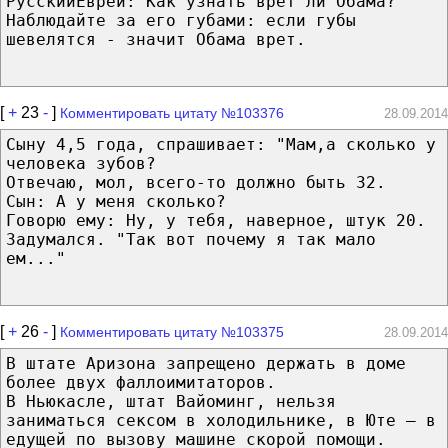
РусскийЕврей: Как узнать врет ли Обама?
Наблюдайте за его губами: если губы
шевелятся - значит Обама врет.
[
+
23
-
]
Комментировать цитату №103376
28.09.2014
Сыну 4,5 года, спрашивает: "Мам,а сколько у
человека зубов?
Отвечаю, мол, всего-то должно быть 32.
Сын: А у меня сколько?
Говорю ему: Ну, у тебя, наверное, штук 20.
Задумался. "Так вот почему я так мало
ем..."
[
+
26
-
]
Комментировать цитату №103375
28.09.2014
В штате Аризона запрещено держать в доме
более двух фаллоимитаторов.
В Ньюкасле, штат Вайоминг, нельзя
заниматься сексом в холодильнике, в Юте — в
едущей по вызову машине скорой помощи.