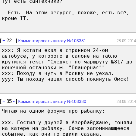
Тут есть сантехники?
- Есть. На этом ресурсе, похоже, есть всё,
кроме IT.
[
+
22
-
]
Комментировать цитату №103381
28.09.2014
xxx: Я кстати ехал в странном 24-ом
автобусе, у которого в салоне на табло
крутился текст "Следует по маршруту №817 до
конечной остановки м. "Планерная""
xxx: Походу я чуть в Москву не уехал.
yyy: Ты походу нашел способ покинуть Омск!
[
+
35
-
]
Комментировать цитату №103380
28.09.2014
Читаю на одном форуме про рыбалку:
ххх: Гостил у друзей в Азербайджане, гоняли
на катере на рыбалку. Самое запоминающееся
событие, как они готовили сазана,