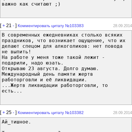
важно как считают ;)
[
+
21
-
]
Комментировать цитату №103383
28.09.2014
В современных ежедневниках столько всяких
праздников, что возникает ощущение, что их
делают спецом для алкоголиков: нет повода
не выпить!
На работе у меня тоже такой лежит -
подарили, надо юзать.
Открываю 23 августа. Долго думаю.
Международный день памяти жертв
работорговли и её ликвидации.
...Жертв ликвидации работорговли, то
есть...
[
+
25
-
]
Комментировать цитату №103382
28.09.2014
Ай_тишное.