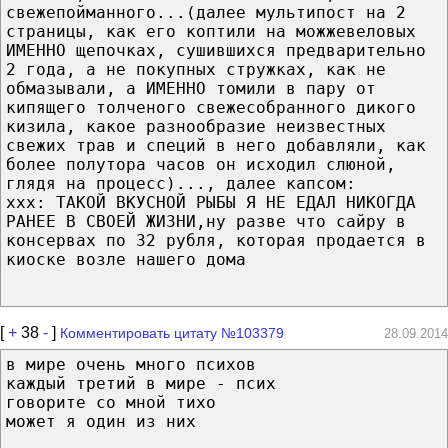
свежепойманного...(далее мультипост на 2
страницы, как его коптили на можжевеловых
ИМЕННО щепочках, сушившихся предварительно
2 года, а не покупных стружках, как не
обмазывали, а ИМЕННО томили в пару от
кипящего толченого свежесобранного дикого
кизила, какое разнообразие неизвестных
свежих трав и специй в него добавляли, как
более полутора часов он исходил слюной,
глядя на процесс)..., далее капсом:
ххх: ТАКОЙ ВКУСНОЙ РЫБЫ Я НЕ ЕДАЛ НИКОГДА
РАНЕЕ В СВОЕЙ ЖИЗНИ,ну разве что сайру в
консервах по 32 рубля, которая продается в
киоске возле нашего дома
[
+
38
-
]
Комментировать цитату №103379
28.09.2014
в мире очень много психов
каждый третий в мире - псих
говорите со мной тихо
может я один из них