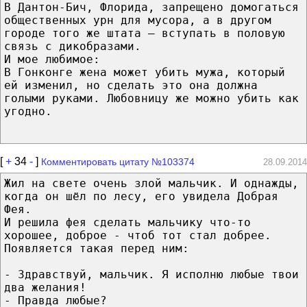
В Дантон-Бич, Флорида, запрещено домогаться
общественных урн для мусора, а в другом
городе того же штата — вступать в половую
связь с дикобразами.
И мое любимое:
В Гонконге жена может убить мужа, который
ей изменил, но сделать это она должна
голыми руками. Любовницу же можно убить как
угодно.
[
+
34
-
]
Комментировать цитату №103374
28.09.2014
Жил на свете очень злой мальчик. И однажды,
когда он шёл по лесу, его увидела Добрая
Фея.
И решила фея сделать мальчику что-то
хорошее, доброе - чтоб тот стал добрее.
Появляется такая перед ним:
- Здравствуй, мальчик. Я исполню любые твои
два желания!
- Правда любые?