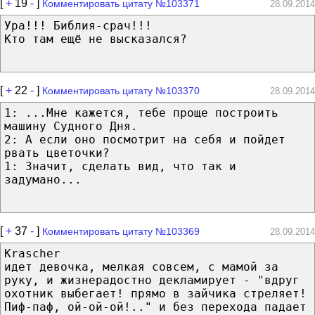
[
+
19
-
]
Комментировать цитату №103371
28.09.2014
Ура!!! Библия-срач!!!
Кто там ещё не высказался?
[
+
22
-
]
Комментировать цитату №103370
28.09.2014
1: ...Мне кажется, тебе проще построить
машину Судного Дня.
2: А если оно посмотрит на себя и пойдет
рвать цветочки?
1: Значит, сделать вид, что так и
задумано...
[
+
37
-
]
Комментировать цитату №103369
28.09.2014
Krascher
идет девочка, мелкая совсем, с мамой за
руку, и жизнерадостно декламирует - "вдруг
охотник выбегает! прямо в зайчика стреляет!
Пиф-паф, ой-ой-ой!.." и без перехода падает