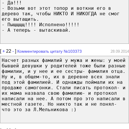
- Да!!!
- Возьми вот этот топор и воткни его в
дерево так, чтобы НИКТО И НИКОГДА не смог
его вытащить.
- Пыщщщщ!!!! Исполнено!!!!!
- А теперь - вытаскивай.
[
+
22
-
]
Комментировать цитату №103373
28.09.2014
Насчет разных фамилий у мужа и жены: у моей
бывшей девушки у родителей тоже были разные
фамилии, и у нее и ее сестры- фамилия отца.
Ну и, в общем-то, их в деревне всех знали
под этой фамилией. И однажды поймали их на
продаже самогонки. Стали писать протокол- и
их мама назвала свою фамилию- и протокол
написали на нее. А потом про это написали в
местной газете. Но никто так и не понял-
что это за Л.Мельникова :)