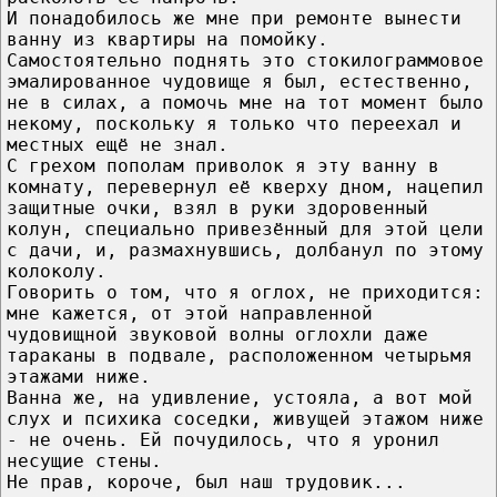
И понадобилось же мне при ремонте вынести
ванну из квартиры на помойку.
Самостоятельно поднять это стокилограммовое
эмалированное чудовище я был, естественно,
не в силах, а помочь мне на тот момент было
некому, поскольку я только что переехал и
местных ещё не знал.
С грехом пополам приволок я эту ванну в
комнату, перевернул её кверху дном, нацепил
защитные очки, взял в руки здоровенный
колун, специально привезённый для этой цели
с дачи, и, размахнувшись, долбанул по этому
колоколу.
Говорить о том, что я оглох, не приходится:
мне кажется, от этой направленной
чудовищной звуковой волны оглохли даже
тараканы в подвале, расположенном четырьмя
этажами ниже.
Ванна же, на удивление, устояла, а вот мой
слух и психика соседки, живущей этажом ниже
- не очень. Ей почудилось, что я уронил
несущие стены.
Не прав, короче, был наш трудовик...