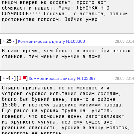
лицом вперед на асфальт. просто вот
обмякает и падает. Мама: ЛЕНОЧКА ЧТО
СЛУЧИЛОСЬ?!!! Леночка - с асфальта, полным
достоинства голосом: Зайчик умер!
[
+
25
-
]
Комментировать цитату №103368
28.09.2014
В наше время, чем больше в ванне бритвенных
станков, тем меньше мужчин в доме.
[
+
-4
-
] [
1
]
Комментировать цитату №103367
28.09.2014
Стыдно признаться, но по молодости я
устроил суровое испытание своим соседям,
благо был будний день, где-то в районе
15:00, и поэтому зацепило минимум народа.
Ещё ранее на уроках труда наш учитель
поведал, что домашние ванны изготавливают
из хрупкого чугуна, поэтому существует
реальная опасность, уронив в ванну молоток,
расколоть её напрочь.