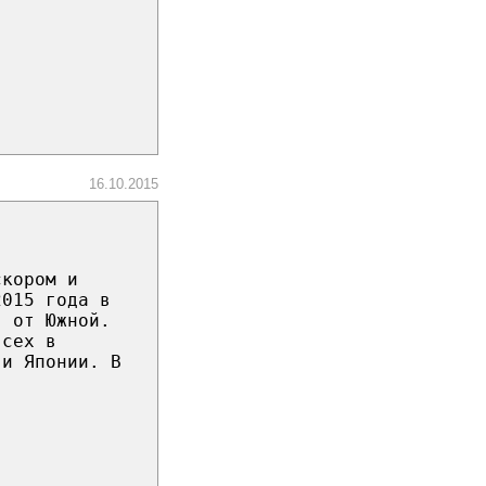
16.10.2015
скором и
2015 года в
я от Южной.
всех в
 и Японии. В