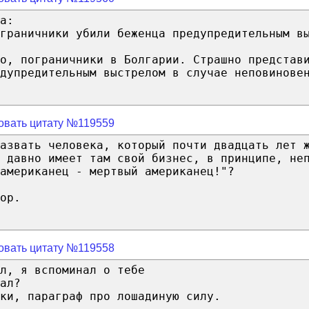
а:
граничники убили беженца предупредительным в
о, пограничники в Болгарии. Страшно представ
дупредительным выстрелом в случае неповинове
овать цитату №119559
азвать человека, который почти двадцать лет 
 давно имеет там свой бизнес, в принципе, не
американец - мертвый американец!"?
ор.
овать цитату №119558
л, я вспоминал о тебе
ал?
ки, параграф про лошадиную силу.