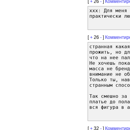
[
+
26
-
]
Комментир
хxх: Для меня
практически лю
[
+
26
-
]
Комментир
странная какая
прожить, но дл
что на нее пал
Не хочешь пок
масса не бренд
внимание не об
Только ты, нав
странным спосо
Так смешно за 
платье до пола
вся фигура в а
[
+
32
-
]
Комментир