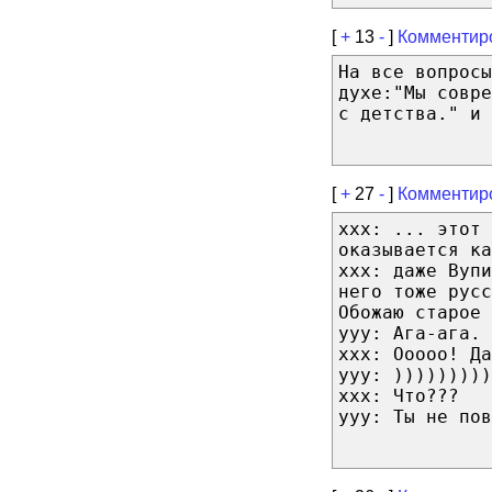
[
+
13
-
]
Комментир
На все вопрос
духе:"Мы совр
с детства." и 
[
+
27
-
]
Комментир
xxx: ... этот 
оказывается ка
xxx: даже Вупи
него тоже русс
Обожаю старое 
yyy: Ага-ага. 
xxx: Ооооо! Да
yyy: )))))))))
xxx: Что???
yyy: Ты не пов