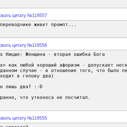
овать цитату №119557
переводчике живет промпт...
овать цитату №119556
х Ницше: Женщина - вторая ошибка Бога
х> как любой хороший афоризм - допускает нес
 данном случае - в отношение того, что было п
ходит в голову два)
о лишь два? :-D
ранно, что утконоса не посчитал.
овать цитату №119555