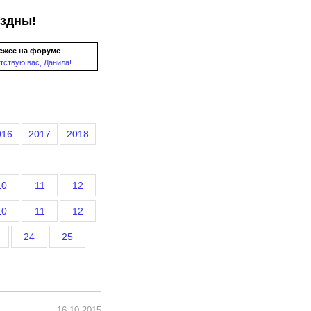
ездны!
ежее на форуме
тствую вас, Данила!
016
2017
2018
10
11
12
10
11
12
24
25
16.10.2015