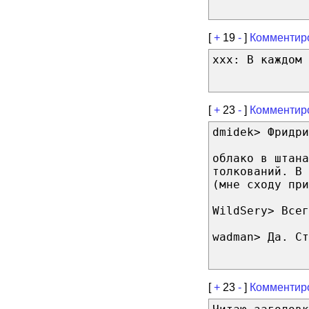
[
+
19
-
]
Комментир
xxx: В каждом 
[
+
23
-
]
Комментир
dmidek> Фридри
облако в штана
толкований. В
(мне сходу при
WildSery> Всег
wadman> Да. Ст
[
+
23
-
]
Комментир