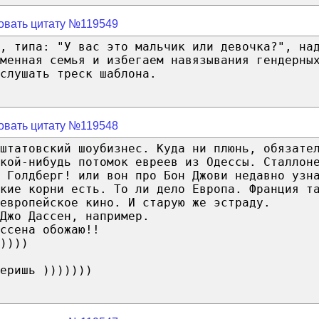
овать цитату №119549
ы, типа: "У вас это мальчик или девочка?", на
еменная семья и избегаем навязывания гендерны
слушать треск шаблона.
овать цитату №119548
штатовский шоубизнес. Куда ни плюнь, обязате
кой-нибудь потомок евреев из Одессы. Сталлон
 Голдберг! или вон про Бон Джови недавно узн
кие корни есть. То ли дело Европа. Франция т
европейское кино. И старую же эстраду.
Джо Дассен, например.
ссена обожаю!!
))))
еришь )))))))