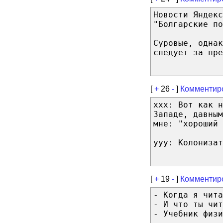
Новости Яндекс
"Болгарские по
Суровые, однак
следует за пре
[
+
26
-
]
Комментир
xxx: Вот как н
Западе, давным
мне: "хороший 
yyy: Колонизат
[
+
19
-
]
Комментир
- Когда я чита
- И что ты чит
- Учебник физи