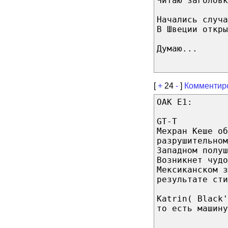
Читаю заголовк
Начались случа
В Швеции откры
Думаю...
[
+
24
-
]
Комментир
ОАК Е1:
GT-T
Мехран Кеше об
разрушительном
Западном полуш
Возникнет чудо
Мексиканском з
результате сти
Katrin( Black'
то есть машину