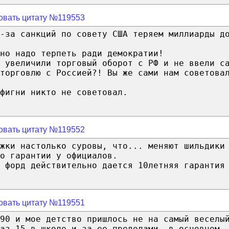
овать цитату №119553
-за санкций по совету США теряем миллиарды д
но надо терпеть ради демократии!
 увеличили торговый оборот с РФ и не ввели с
торговлю с Россией?! Вы же сами нам советова
фигни никто не советовал.
овать цитату №119552
ужки настолько суровы, что... меняют шильдики
о гарантии у официалов.
 форд действительно дается 10летняя гарантия
овать цитату №119551
90 и мое детство пришлось не на самый веселы
аз 15 в школе и за ее пределами, в основном