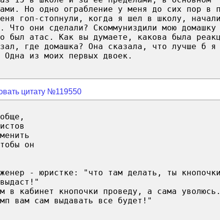
ами. Но одно ограбление у меня до сих пор в 
еня гоп-стопнули, когда я шел в школу, начал
. Что они сделали? Скоммуниздили мою домашку
о был атас. Как вы думаете, какова была реак
зал, где домашка? Она сказала, что лучше б я
 Одна из моих первых двоек.
овать цитату №119550
обще,
истов
менить
тобы он
женер - юристке: "что там делать, ты кнопочк
выдаст!"
м в кабинет кнопочки проведу, а сама уволюсь
мп вам сам выдавать все будет!"