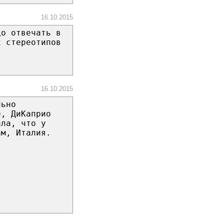
16.10.2015
до отвечать в
х стереотипов
16.10.2015
льно
е, ДиКаприо
ала, что у
ам, Италия.