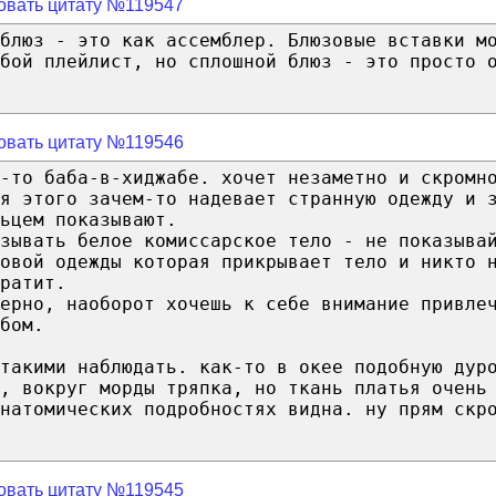
овать цитату №119547
 блюз - это как ассемблер. Блюзовые вставки м
бой плейлист, но сплошной блюз - это просто 
овать цитату №119546
-то баба-в-хиджабе. хочет незаметно и скромн
я этого зачем-то надевает странную одежду и 
ьцем показывают.
азывать белое комиссарское тело - не показыва
овой одежды которая прикрывает тело и никто 
ратит.
ерно, наоборот хочешь к себе внимание привле
бом.
такими наблюдать. как-то в окее подобную дур
, вокруг морды тряпка, но ткань платья очень
натомических подробностях видна. ну прям скр
овать цитату №119545