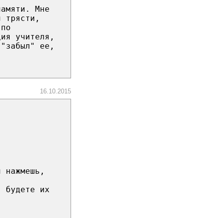
памяти. Мне
и трясти,
 по
ция учителя,
 "забыл" ее,
16.10.2015
и нажмешь,
. будете их