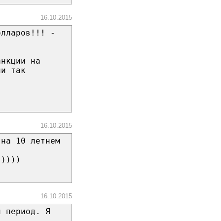
16.10.2015
олларов!!! -
анкции на
ли так
16.10.2015
 на 10 летнем
 ))))
16.10.2015
й период. Я