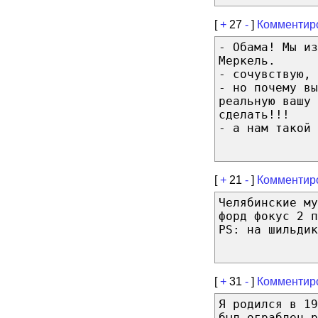
[
+
27
-
]
Комментир
- Обама! Мы из
Меркель.
- сочувствую, 
- но почему вы
реальную вашу 
сделать!!!
- а нам такой 
[
+
21
-
]
Комментир
Челябинские м
форд фокус 2 п
PS: на шильдик
[
+
31
-
]
Комментир
Я родился в 19
был ограблен р