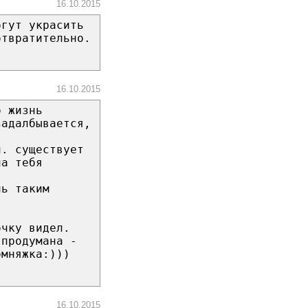
16.10.2015
огут украсить
отвратительно.
16.10.2015
о жизнь
задалбывается,
й. существует
на тебя
чь таким
очку видел.
 продумана -
омняжка:)))
16.10.2015