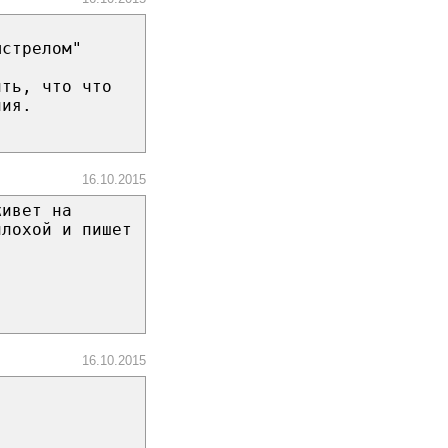
ыстрелом"
ить, что что
ния.
16.10.2015
живет на
плохой и пишет
16.10.2015