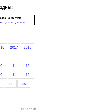
ездны!
ежее на форуме
тствую вас, Данила!
016
2017
2018
10
11
12
10
11
12
24
25
28.11.2015