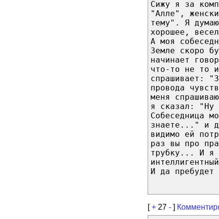
Сижу я за комп
"Алле", женски
тему". Я думаю
хорошее, весе
А моя собесед
Земле скоро бу
начинает говор
что-то не то и
спрашивает: "З
провода чувств
меня спрашива
я сказал: "Ну 
Собеседница мо
знаете..." и 
видимо ей потр
раз вы про пра
трубку... И я 
интеллигентны
И да пребудет 
[
+
27
-
]
Комментир