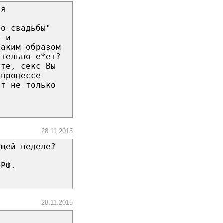
ся
до свадьбы"
о и
каким образом
ительно е*ет?
йте, секс Вы
 процессе
ат не только
28.11.2015
ющей неделе?
 РФ.
28.11.2015