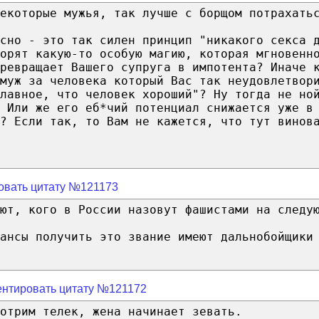
екоторые мужья, так лучше с борщом потрахать
сно - это так силен принцип "никакого секса 
орят какую-то особую магию, которая мгновенн
превращает Вашего супруга в импотента? Иначе 
амуж за человека который Вас так неудовлетвор
лавное, что человек хороший"? Ну тогда не но
 Или же его еб*чий потенциал снижается уже в
? Если так, то Вам не кажется, что тут винов
овать цитату №121173
ют, кого в России назовут фашистами на следу
ансы получить это звание имеют дальнобойщики
нтировать цитату №121172
отрим телек, жена начинает зевать.