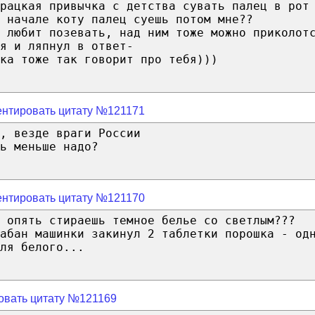
рацкая привычка с детства сувать палец в рот
 начале коту палец суешь потом мне??
 любит позевать, над ним тоже можно приколот
я и ляпнул в ответ-
ка тоже так говорит про тебя)))
нтировать цитату №121171
, везде враги России
ь меньше надо?
нтировать цитату №121170
 опять стираешь темное белье со светлым???
абан машинки закинул 2 таблетки порошка - од
ля белого...
овать цитату №121169