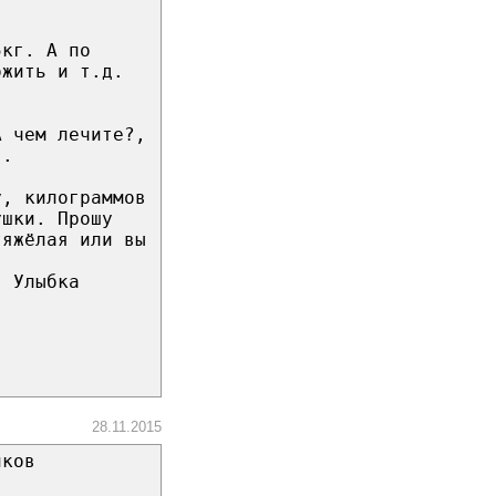
5кг. А по
ожить и т.д.
А чем лечите?,
..
у, килограммов
ушки. Прошу
тяжёлая или вы
! Улыбка
28.11.2015
иков