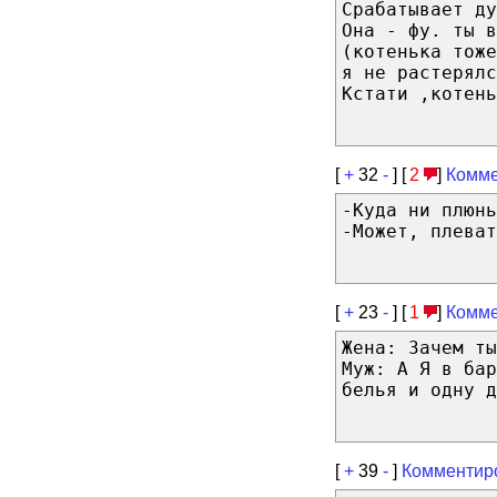
Срабатывает ду
Она - фу. ты в
(котенька тоже
я не растерялс
Кстати ,котень
[
+
32
-
] [
2
]
Комме
-Куда ни плюнь
-Может, плеват
[
+
23
-
] [
1
]
Комме
Жена: Зачем ты
Муж: А Я в бар
белья и одну д
[
+
39
-
]
Комментир