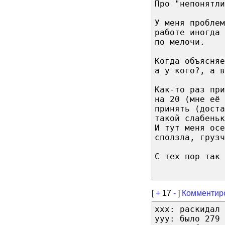
Про "непонятли
У меня проблем
работе иногда 
по мелочи.
Когда объясняе
а у кого?, а в
Как-то раз при
на 20 (мне её 
принять (доста
такой слабеньк
И тут меня осе
сползла, грузч
С тех пор так 
[
+
17
-
]
Комментир
xxx: раскидал 
ууу: было 279 