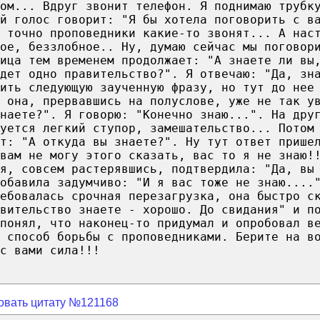
ом... Вдруг звонит телефон. Я поднимаю трубк
й голос говорит: "Я бы хотела поговорить с в
 точно проповедники какие-то звонят... А нас
лое, беззлобное.. Ну, думаю сейчас мы поговор
ница тем временем продолжает: "А знаете ли вы
дет одно правительство?". Я отвечаю: "Да, зн
ить следующую заученную фразу, но тут до нее
 она, прервавшись на полуслове, уже не так у
наете?". Я говорю: "Конечно знаю...". На дру
уется легкий ступор, замешательство... Потом
ют: "А откуда вы знаете?". Ну тут ответ прише
вам не могу этого сказать, вас то я не знаю!
я, совсем растерявшись, подтвердила: "Да, вы
добавила задумчиво: "И я вас тоже не знаю....
ебовалась срочная перезагрузка, она быстро с
вительство знаете - хорошо. До свидания" и п
понял, что наконец-то придумал и опробовал в
й способ борьбы с проповедниками. Берите на в
с вами сила!!!
овать цитату №121168