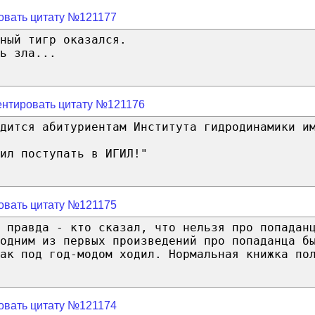
овать цитату №121177
ный тигр оказался.
ь зла...
нтировать цитату №121176
дится абитуриентам Института гидродинамики и
ил поступать в ИГИЛ!"
овать цитату №121175
 правда - кто сказал, что нельзя про попадан
одним из первых произведений про попаданца б
ак под год-модом ходил. Нормальная книжка по
овать цитату №121174