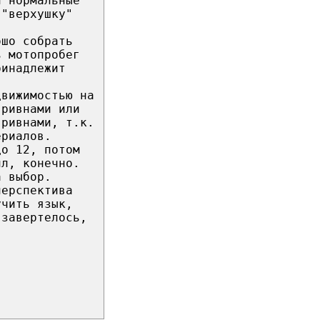
и нормальные
 "верхушку"
ошо собрать
ь мотопробег
ринадлежит
движимостью на
гривнами или
гривнами, т.к.
ериалов.
до 12, потом
ил, конечно.
а выбор.
перспектива
учить язык,
 завертелось,