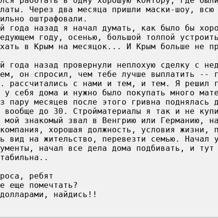
лся работать в одну хорошую контору, где был
латы. Через два месяца пришли маски-шоу, всю
ильно оштрафовали.
й года назад я начал думать, как было бы хор
едующем году, осенью, большой толпой устроит
хать в Крым на месяцок... И Крым больше не п
й года назад провернули неплохую сделку с не
ем, он спросил, чем тебе лучше выплатить -- 
. рассчитались с нами и тем, и тем. Я решил 
 у себя дома и нужно было покупать много мат
з пару месяцев после этого гривна поднялась 
 вообще до 30. Стройматериалы я так и не куп
 мой знакомый звал в Венгрию или Германию, н
компания, хорошая должность, условия жизни, 
ь вид на жительство, перевезти семью. Начал 
кументы, начал все дела дома подбивать, и тут
табильна..
роса, ребят
е еще помечтать?
долларами, найдись!!