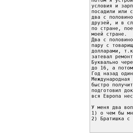
Потом я устрои
условия и зарп
посадили или с
два с половино
друзей, и в сл
по стране, пое
моей стране.
Два с половино
пару с товарищ
долларами, т.к
затевал ремонт
Буквально чере
до 16, а потом
Год назад один
Международная 
быстро получит
подготовил до
вся Европа нес
У меня два воп
1) о чем бы мн
2) Братишка с 