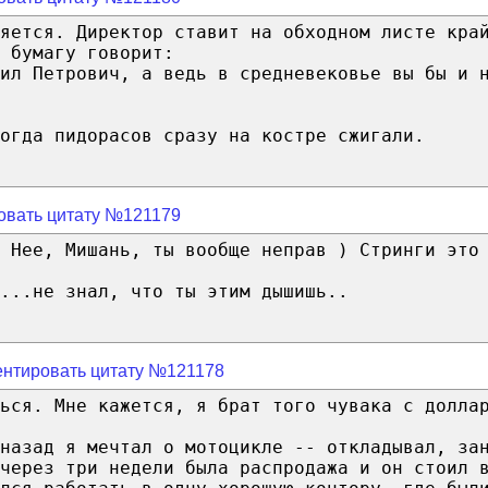
няется. Директор ставит на обходном листе кра
 бумагу говорит:
ил Петрович, а ведь в средневековье вы бы и 
огда пидорасов сразу на костре сжигали.
овать цитату №121179
 Нее, Мишань, ты вообще неправ ) Стринги это
...не знал, что ты этим дышишь..
нтировать цитату №121178
ься. Мне кажется, я брат того чувака с долла
назад я мечтал о мотоцикле -- откладывал, за
через три недели была распродажа и он стоил 