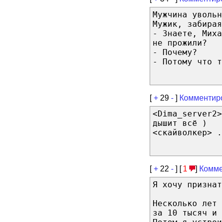
Мужчина уволь
Мужик, забирая
- Знаете, Миха
не прожили?
- Почему?
- Потому что т
[
+
29
-
]
Комментир
<Dima_server2>
дышит всё )
<скайволкер> .
[
+
22
-
] [
1
]
Комме
Я хочу признат
Несколько лет 
за 10 тысяч и 