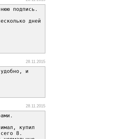
йнюю подпись.
несколько дней
28.11.2015
 удобно, и
28.11.2015
рами.
нимал, купил
всего 8.