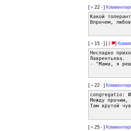
[
+
22
-
]
Комментир
Какой толерант
Впрочем, любов
[
+
15
-
] [
1
]
Комме
Несладко прихо
Лаврентьева.
- "Мама, я реш
[
+
22
-
]
Комментир
congregatio: И
Между прочим, 
Там крутой чув
[
+
25
-
]
Комментир