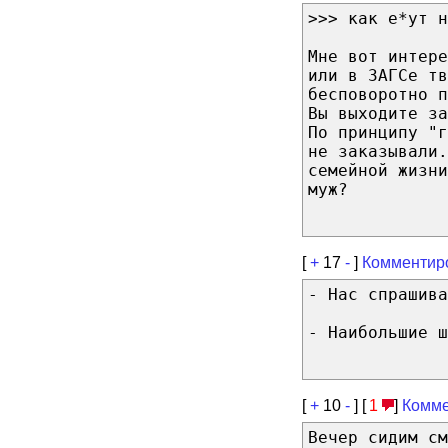
>>> как е*ут н
Мне вот интере
или в ЗАГСе тв
бесповоротно 
Вы выходите з
По принципу "г
не заказывали.
семейной жизни
муж?
[
+
17
-
]
Комментир
- Нас спрашива
- Наибольшие ш
[
+
10
-
] [
1
]
Комме
Вечер сидим см