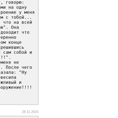
у, говорю:
ами на одну
троение у меня
им с тобой...
, что на всей
аю". Она
 доходит что
веренно
гом конце
 решившись
л сам собой и
!!!".
 меня не
". После чего
казала: "Ну
овесила
ежливый и
ооружение!!!!
28.11.2015