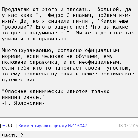
Предлагаю от этого и плясать: "больной, да
у вас вава!", "Федор Степаныч, пойдем ням-
ням?- Да, но я сначала пи-пи", "Какой еще
"розовый"? Его в радуге нет! Что вы какие-
то цвета выдумываете!". Мы же в детстве так
учили и это правильно.
Многонеуважаемые, согласно официальным
нормам, если человек не обучаем, ему
положена справочка, а по неофициальным,
если тебя кто-то напрягает своей тупостью,
то ему положена путевка в пешее эротическое
путешествие.
"Опаснее клинических идиотов только
инициативные."
-Г. Яблонский-
[
+
33
-
]
Комментировать цитату №116047
13.07.2015
часть 2