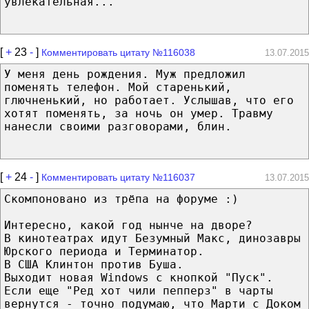
увлекательная...
[
+
23
-
]
Комментировать цитату №116038
13.07.2015
У меня день рождения. Муж предложил
поменять телефон. Мой старенький,
глючненький, но работает. Услышав, что его
хотят поменять, за ночь он умер. Травму
нанесли своими разговорами, блин.
[
+
24
-
]
Комментировать цитату №116037
13.07.2015
Скомпоновано из трёпа на форуме :)
Интересно, какой год нынче на дворе?
В кинотеатрах идут Безумный Макс, динозавры
Юрского периода и Терминатор.
В США Клинтон против Буша.
Выходит новая Windows с кнопкой "Пуск".
Если еще "Ред хот чили пепперз" в чарты
вернутся - точно подумаю, что Марти с Доком