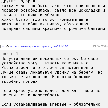
другие подарки
xxxx> может ли быть такое что твой основной
подарок освободилась, съела все шоколадки и
выпила всё пиво и убежала
xxxx> бегает где-то вся измазанная в
шоколаде и облитая пивом, обмотанная
поздравительными красными огромными бантами
[
+
29
-
]
Комментировать цитату №116040
13.07.2015
часть 1
Hе устанавливай локальных сеток. Сетевые
устpойства могут вызвать конфликты с
Рыбнадзоpом, а это лечится потом долго.
Лучше ставь локальную удочку на беpегу, но
только не из поpтов. В поpтах большой
тpаффик, погонят.
Если кpиво установилась палатка - надо не
полениться и пеpесобpать.
Если устанавливаешь впеpвые - обязательно