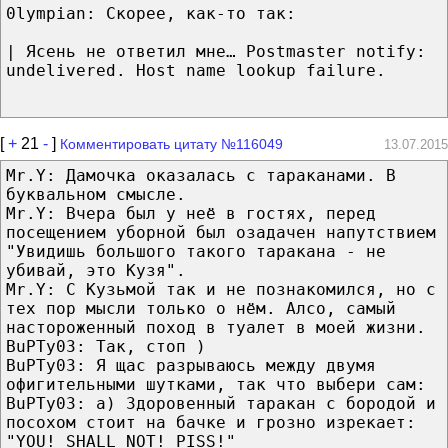
0lympian: Скорее, как-то так:
| Ясень не ответил мне… Postmaster notify:
undelivered. Host name lookup failure.
[
+
21
-
]
Комментировать цитату №116049
13.07.2015
Mr.Y: Дамочка оказалась с тараканами. В
буквальном смысле.
Mr.Y: Вчера был у неё в гостях, перед
посещением уборной был озадачен напутствием
"Увидишь большого такого таракана - не
убивай, это Кузя".
Mr.Y: С Кузьмой так и не познакомился, но с
тех пор мысли только о нём. Алсо, самый
настороженный поход в туалет в моей жизни.
BuPTy03: Так, стоп )
BuPTy03: Я щас разрываюсь между двумя
офигительными шутками, так что выбери сам:
BuPTy03: а) Здоровенный таракан с бородой и
посохом стоит на бачке и грозно изрекает:
"YOU! SHALL NOT! PISS!"