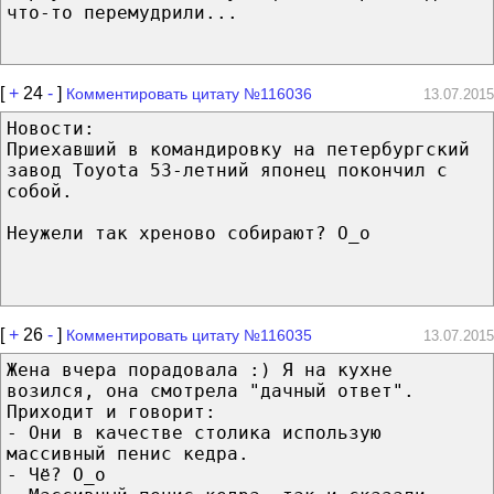
что-то перемудрили...
[
+
24
-
]
Комментировать цитату №116036
13.07.2015
Новости:
Приехавший в командировку на петербургский
завод Toyota 53-летний японец покончил с
собой.
Неужели так хреново собирают? О_о
[
+
26
-
]
Комментировать цитату №116035
13.07.2015
Жена вчера порадовала :) Я на кухне
возился, она смотрела "дачный ответ".
Приходит и говорит:
- Они в качестве столика использую
массивный пенис кедра.
- Чё? O_o