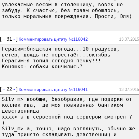
увлекаемые весом в столешницу, вовек не
забуду. К счастью, без травм обошлось,
только моральные повреждения. Прости, Юля)
[
+
31
-
]
Комментировать цитату №116042
13.07.2015
Герасим:блядская погода...10 градусов,
ветер, дождь не перестаёт...октябрь
Герасим:я топил сегодня печку!!!
Коняшко: собаки кончились?
[
+
22
-
]
Комментировать цитату №116041
13.07.2015
Silv_m> вообще, безобразие, где подарки от
коллектива, где моя повязанная бантиком
девственница
xxxx> а в серверной под сервером смотрел ?
)
Silv_m> а, точно, надо взглянуть, обычно же
туда принято складывать девственниц и