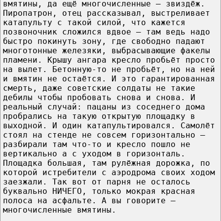
вмятины, да ещё многочисленные — звиздёж.
Пиропатрон, отец рассказывал, выстреливает
катапульту с такой силой, что кажется
позвоночник сложился вдвое — там ведь надо
быстро покинуть зону, где свободно падают
многотонные железяки, выбрасывающие факелы
пламени. Крышу ангара кресло пробьёт просто
на вылет. Бетонную-то не пробьёт, но на ней
и вмятин не остаётся. И это гарантированная
смерть, даже советские солдаты не такие
дебилы чтобы пробовать снова и снова. И
реальный случай: пацаны из соседнего дома
пробрались на такую открытую площадку в
выходной. И один катапультировался. Самолёт
стоял на стенде не совсем горизонтально —
разбирали там что-то и кресло пошло не
вертикально а с уходом в горизонталь.
Площадка большая, там рулёжная дорожка, по
которой истребители с аэродрома своих ходом
заезжали. Так вот от парня не осталось
буквально НИЧЕГО, только мокрая красная
полоса на асфальте. А вы говорите —
многочисленные вмятины.