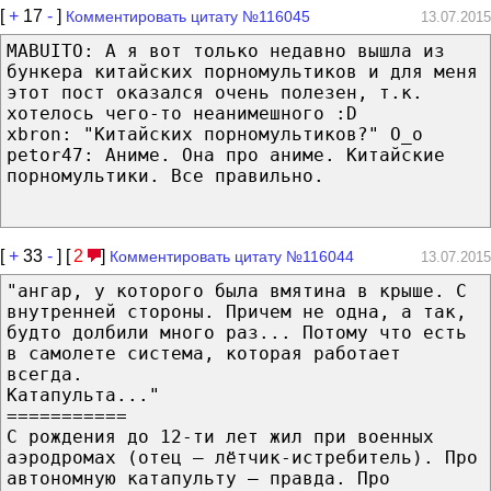
[
+
17
-
]
Комментировать цитату №116045
13.07.2015
MABUITO: А я вот только недавно вышла из
бункера китайских порномультиков и для меня
этот пост оказался очень полезен, т.к.
хотелось чего-то неанимешного :D
xbron: "Китайских порномультиков?" О_о
petor47: Аниме. Она про аниме. Китайские
порномультики. Все правильно.
[
+
33
-
] [
2
]
Комментировать цитату №116044
13.07.2015
"ангар, у которого была вмятина в крыше. С
внутренней стороны. Причем не одна, а так,
будто долбили много раз... Потому что есть
в самолете система, которая работает
всегда.
Катапульта..."
===========
С рождения до 12-ти лет жил при военных
аэродромах (отец — лётчик-истребитель). Про
автономную катапульту — правда. Про