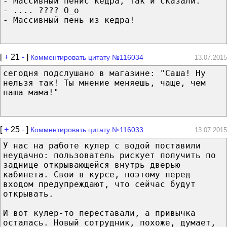
- Массивный пенис кедра, так и сказали.
- .... ???? O_o
- Массивный пень из кедра!
[
+
21
-
]
Комментировать цитату №116034
13.07.2015
сегодня подслушано в магазине: "Саша! Ну
нельзя так! Ты мнение меняешь, чаще, чем
наша мама!"
[
+
25
-
]
Комментировать цитату №116033
13.07.2015
У нас на работе кулер с водой поставили
неудачно: пользователь рискует получить по
заднице открывающейся внутрь дверью
кабинета. Свои в курсе, поэтому перед
входом предупреждают, что сейчас будут
открывать.
И вот кулер-то переставали, а привычка
осталась. Новый сотрудник, похоже, думает,