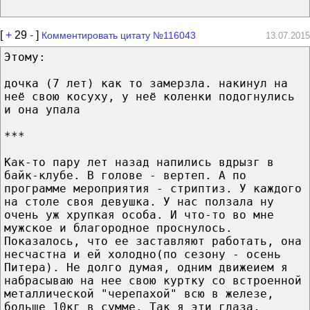
[
+
29
-
]
Комментировать цитату №116043
13.07.2015
Этому:
дочка (7 лет) как то замерзла. накинул на
неё свою косуху, у неё коленки подогнулись
и она упала
***
Как-то пару лет назад напились вдрызг в
байк-клубе. В голове - вертеп. А по
программе мероприятия - стриптиз. У каждого
на столе своя девушка. У нас ползала ну
очень уж хрупкая особа. И что-то во мне
мужское и благородное проснулось.
Показалось, что ее заставляют работать, она
несчастна и ей холодно(по сезону - осень
Питера). Не долго думая, одним движеием я
набрасываю на нее свою куртку со встроенной
металлической "черепахой" всю в железе,
больше 10кг в сумме. Так я эти глаза,