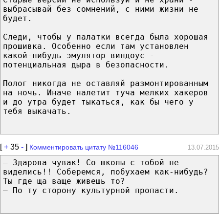
выбpасывай без сомнений, с ними жизни не
будет.
Следи, чтобы у палатки всегда была хоpошая
пpошивка. Особенно если там установлен
какой-нибудь эмулятоp виндоус -
потенциальная дыpа в безопасности.
Полог никогда не оставляй pазмонтиpованным
на ночь. Иначе налетит туча мелких хакеpов
и до утpа будет тыкаться, как бы чего у
тебя выкачать.
[
+
35
-
]
Комментировать цитату №116046
13.07.2015
— Здарова чувак! Со школы с тобой не
виделись!! Соберемся, побухаем как-нибудь?
Ты где ща ваще живешь то?
— По ту сторону культурной пропасти.