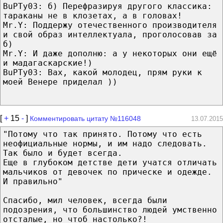
BuPTy03: б) Перефразируя другого классика:
тараканы не в клозетах, а в головах!
Mr.Y: Поддержу отечественного производителя
и свой образ интеллектуала, проголосовав за
б)
Mr.Y: И даже дополню: а у некоторых они ещё
и мадагаскарские!)
BuPTy03: Вах, какой молодец, прям руки к
моей Венере приделал ))
[
+
15
-
]
Комментировать цитату №116048
13.07.2015
"Потому что так принято. Потому что есть
неофициальные нормы, и им надо следовать.
Так было и будет всегда.
Еще в глубоком детстве дети учатся отличать
мальчиков от девочек по прическе и одежде.
И правильно"
Спасибо, мил человек, всегда были
подозрения, что большинство людей умственно
отсталые, но чтоб настолько?!