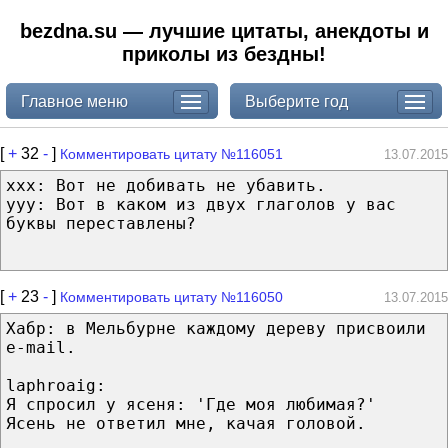
bezdna.su — лучшие цитаты, анекдоты и
приколы из бездны!
Главное меню
Выберите год
[
+
32
-
]
Комментировать цитату №116051
13.07.2015
xxx: Вот не добивать не убавить.
yyy: Вот в каком из двух глаголов у вас
буквы переставлены?
[
+
23
-
]
Комментировать цитату №116050
13.07.2015
Хабр: в Мельбурне каждому дереву присвоили
e-mail.
laphroaig:
Я спросил у ясеня: 'Где моя любимая?'
Ясень не ответил мне, качая головой.