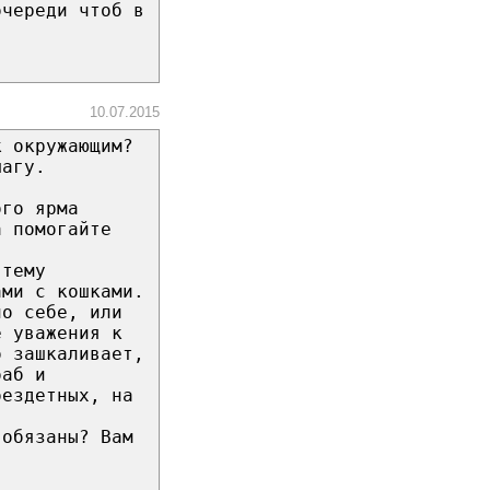
очереди чтоб в
10.07.2015
к окружающим?
шагу.
ого ярма
а помогайте
 тему
ами с кошками.
по себе, или
е уважения к
о зашкаливает,
баб и
бездетных, на
 обязаны? Вам