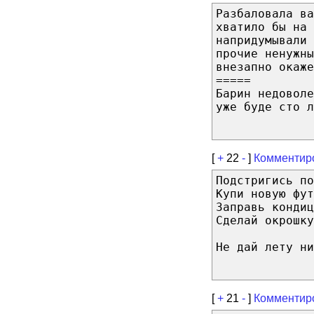
Разбаловала ва
хватило бы на 
напридумывали 
прочие ненужны
внезапно окаже
=====
Барин недоволе
уже буде сто л
[
+
22
-
]
Комментир
Подстригись по
Купи новую фут
Заправь кондиц
Сделай окрошку
Не дай лету ни
[
+
21
-
]
Комментир