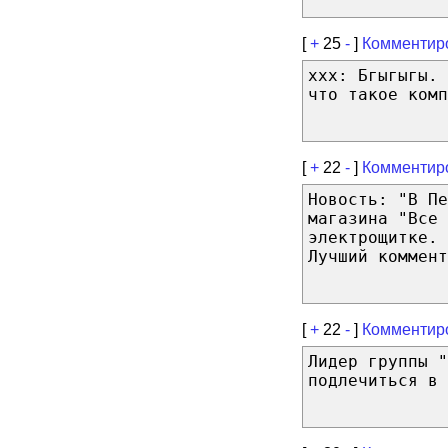
[
+
25
-
]
Комментир
xxx: Бгыгыгы. 
что такое комп
[
+
22
-
]
Комментир
Новость: "В Пе
магазина "Все 
электрощитке. 
Лучший коммент
[
+
22
-
]
Комментир
Лидер группы "
подлечиться в 