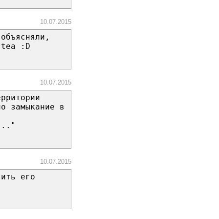
10.07.2015
 объясняли,
 tea :D
10.07.2015
ерритории
ло замыкание в
..."
10.07.2015
тить его