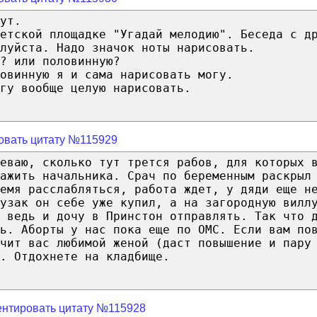
ут.
етской площадке "Угадай мелодию". Беседа с д
луйста. Надо значок ноты нарисовать.
? или половинную?
овинную я и сама нарисовать могу.
гу вообще целую нарисовать.
овать цитату №115929
еваю, сколько тут трется рабов, для которых 
ажить начальника. Срач по беременным раскрыл
емя расслабляться, работа ждет, у дяди еще н
узак он себе уже купил, а на загородную вилл
 ведь и дочу в Принстон отправлять. Так что 
ь. Аборты у нас пока еще по ОМС. Если вам по
чит вас любимой женой (даст повышение и пару
. Отдохнете на кладбище.
нтировать цитату №115928