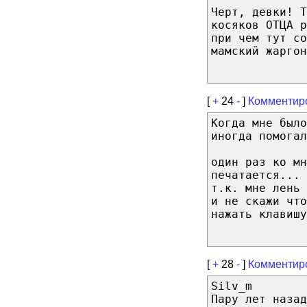
Черт, девки! Т
косяков ОТЦА 
при чем тут со
мамский жарго
[
+
24
-
]
Комментир
Когда мне был
иногда помогал
один раз ко мн
печатается... 
т.к. мне лень 
и не скажи что
нажать клавишу
[
+
28
-
]
Комментир
Silv_m
Пару лет наза