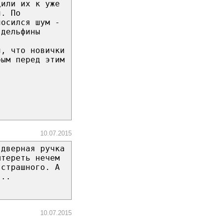
дили их к уже
й. По
носился шум -
 дельфины
и, что новички
рым перед этим
10.07.2015
 дверная ручка
ытереть нечем
 страшного. А
...
10.07.2015