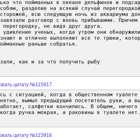
лько что пойманных в океане дельфинов и подса
собям, разделив на всякий случай перегородко
 сторожей, всю следующую ночь из аквариума до
завязали разговор с вновь прибывшими. Причем
 перегородку, не видя друг друга.
 удивление ученых, когда утром они обнаружил
знают и отлично выполняют все те трюки, кото
ойманные раньше собратья.
зали, как и за что получить рыбу
овать цитату №115917
сь с ситуацией, когда в общественном туалете
онятно, вымыл предыдущий посетитель руки, а в
работает, салфетки кончились. В общем, ничего
когда ручка мокрая, а раковины в туалете нет
овать цитату №115916