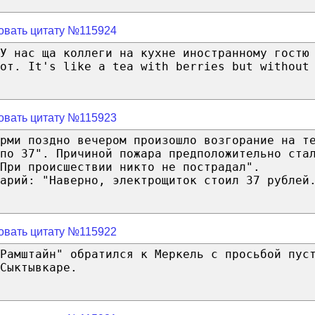
овать цитату №115924
У нас ща коллеги на кухне иностранному гостю
от. It's like a tea with berries but without
овать цитату №115923
рми поздно вечером произошло возгорание на т
по 37". Причиной пожара предположительно ста
При происшествии никто не пострадал".
арий: "Наверно, электрощиток стоил 37 рублей
овать цитату №115922
Рамштайн" обратился к Меркель с просьбой пус
Сыктывкаре.