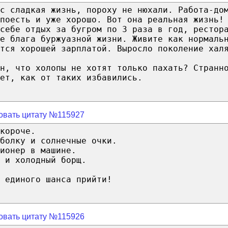
с сладкая жизнь, пороху не нюхали. Работа-до
поесть и уже хорошо. Вот она реальная жизнь!
себе отдых за бугром по 3 раза в год, рестор
е блага буржуазной жизни. Живите как нормаль
тся хорошей зарплатой. Выросло поколение хал
н, что холопы не хотят только пахать? Странн
ет, как от таких избавились.
овать цитату №115927
короче.
болку и солнечные очки.
ионер в машине.
 и холодный борщ.
 единого шанса прийти!
овать цитату №115926