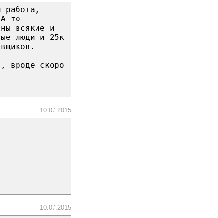
м-работа,
 А то
аны всякие и
ные люди и 25к
явщиков.
о, вроде скоро
10.07.2015
10.07.2015