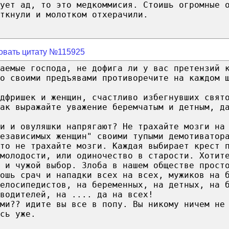
ует ад, то это медкоммисия. Стоишь огромные 
ткнули и молотком отхерачили.
овать цитату №115925
жаемые господа, не дофига ли у вас претензий 
о своими предъявами противоречите на каждом 
дфришек и женщин, счастливо избегнувших свят
ак выражайте уважение беремчатым и детным, д
и и овуляшки напрягают? Не трахайте мозги на
езависимых женщин" своими тупыми демотиватор
то не трахайте мозги. Каждая выбирает крест 
молодости, или одиночество в старости. Хотит
 и чужой выбор. Злоба в нашем обществе прост
ошь срач и нападки всех на всех, мужиков на 
велосипедистов, на беременных, на детных, на 
водителей, на .... да на всех!
ами?? идите вы все в попу. Вы никому ничем не
сь уже.