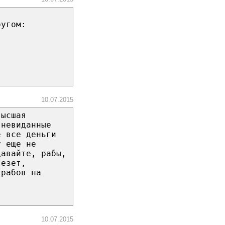
ругом:
10.07.2015
высшая
 невиданные
е все деньги
у еще не
давайте, рабы,
везет,
 рабов на
10.07.2015