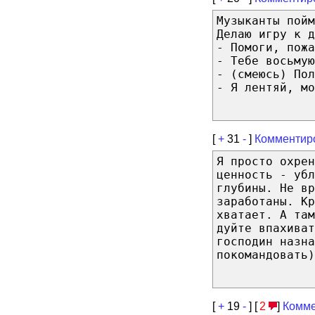
Музыканты пойм
Делаю игру к д
- Помоги, пожа
- Тебе восьмую
- (смеюсь) Пол
- Я лентяй, мо
[
+
31
-
]
Комментир
Я просто охрен
ценность - убл
глубины. Не вр
заработаны. Кр
хватает. А там
дуйте впахиват
господин назна
покомандовать)
[
+
19
-
] [
2
]
Комме