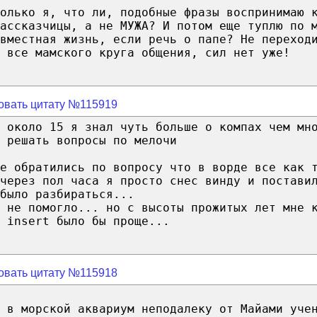
олько я, что ли, подобные фразы воспринимаю 
рассказчицы, а не МУЖА? И потом еще туплю по 
вместная жизнь, если речь о папе? Не переход
н все мамского круга общения, сил нет уже!
овать цитату №115919
о около 15 я знал чуть больше о компах чем мн
 решать вопросы по мелочи
е обратились по вопросу что в ворде все как 
через пол часа я просто снес винду и постави
было разбираться...
 не помогло... но с высоты прожитых лет мне 
 insert было бы проще...
овать цитату №115918
д в морской аквариум неподалеку от Майами уче