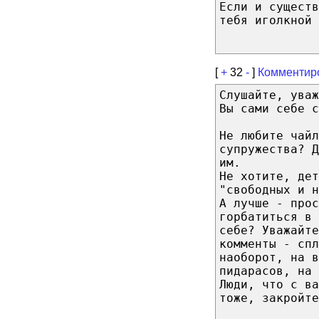
Если и существ
тебя иголкной 
[
+
32
-
]
Комментир
Слушайте, ува
Вы сами себе с
Не любите чайл
супружества? Д
им.
Не хотите, дет
"свободных и н
А лучше - прос
горбатиться в 
себе? Уважайте
комменты - спл
наоборот, на 
пидарасов, на 
Люди, что с в
тоже, закройте