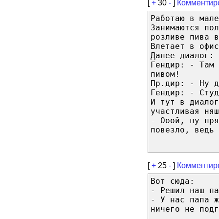
[
+
30
-
]
Комментир
Работаю в мале
Занимаются пол
розливе пива в
Влетает в офис
Далее диалог:
Гендир: - Там 
пивом!
Пр.дир: - Ну д
Гендир: - Студ
И тут в диалог
участливая няш
- Ооой, ну пря
повезло, ведь 
[
+
25
-
]
Комментир
Вот сюда:
- Решил наш па
- У нас папа ж
ничего не подг