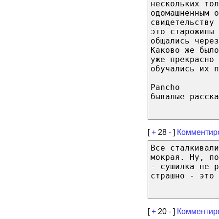
нескольких то
одомашненным о
свидетельству
это старожилы 
общались через
Каково же было
уже прекрасно 
обучались их п
Pancho
бывалые расска
[
+
28
-
]
Комментир
Все сталкивали
мокрая. Ну, п
- сушилка не 
страшно - это 
[
+
20
-
]
Комментир