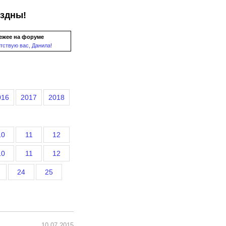
ездны!
ежее на форуме
тствую вас, Данила!
016
2017
2018
10
11
12
10
11
12
24
25
10.07.2015