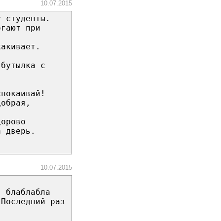
10.07.2015
у студенты.
огают при
какивает.
 бутылка с
спокаивай!
добрая,
дорово
а дверь.
10.07.2015
. блаблабла
 Последний раз