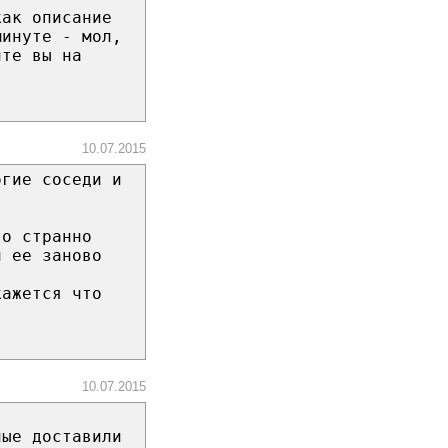
как описание
минуте - мол,
ите вы на
10.07.2015
огие соседи и
то странно
л ее заново
кажется что
10.07.2015
ные доставили