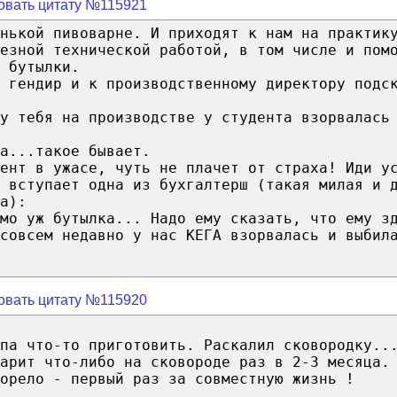
овать цитату №115921
нькой пивоварне. И приходят к нам на практик
езной технической работой, в том числе и пом
 бутылки.
 гендир и к производственному директору подс
у тебя на производстве у студента взорвалась
а...такое бывает.
ент в ужасе, чуть не плачет от страха! Иди у
 вступает одна из бухгалтерш (такая милая и 
а):
мо уж бутылка... Надо ему сказать, что ему з
совсем недавно у нас КЕГА взорвалась и выбил
овать цитату №115920
па что-то приготовить. Раскалил сковородку..
арит что-либо на сковороде раз в 2-3 месяца.
орело - первый раз за совместную жизнь !