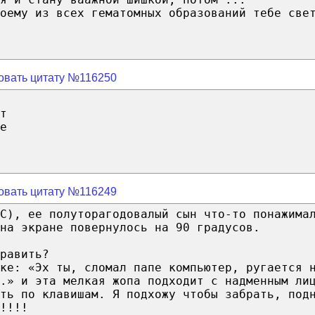
оему из всех гематомных образований тебе све
овать цитату №116250
т
е
овать цитату №116249
(С), ее полуторагодовалый сын что-то понажима
на экране повернулось на 90 градусов.
равить?
ке: «Эх ты, сломал папе компьютер, ругается 
.» и эта мелкая жопа подходит с надменным ли
ать по клавишам. Я подхожу чтобы забрать, под
!!!!