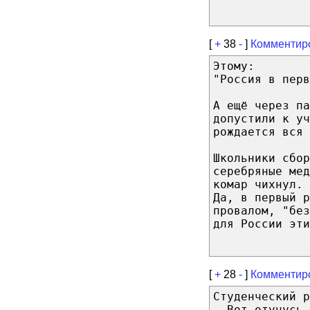
[
+
38
-
]
Комментир
Этому:
"Россия в пер
А ещё через па
допустили к уч
рождается вся 
Школьники сбор
серебряные мед
комар чихнул.
Да, в первый р
провалом, "без
для России эти
[
+
28
-
]
Комментир
Студенческий р
- Вот отучусь 