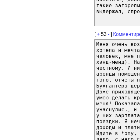
такие загорелы
выдержал, спр
[
+
53
-
]
Комментир
Меня очень воз
хотела и мечта
человек, мне п
хэнд-мейд). На
честному. И ни
аренды помещен
того, отчеты п
Бухгалтера дер
Даже приходящ
умею делать к
меня! Показала
ужаснулись, и
у них зарплата
поездки. Я неч
доходы и плати
Идите в *опу, 
дело, с него г