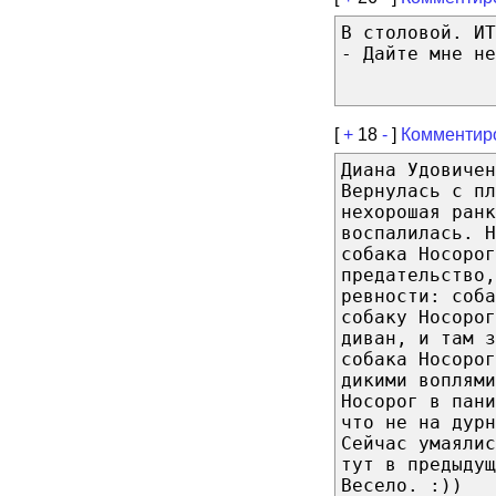
В столовой. ИТ
- Дайте мне не
[
+
18
-
]
Комментир
Диана Удовичен
Вернулась с п
нехорошая ран
воспалилась. Н
собака Носорог
предательство,
ревности: соба
собаку Носорог
диван, и там з
собака Носорог
дикими воплям
Носорог в пани
что не на дурн
Сейчас умаялис
тут в предыдущ
Весело. :))