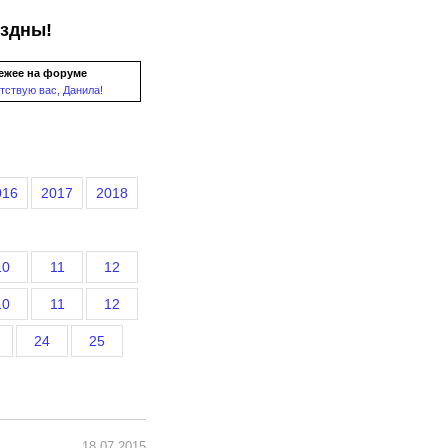
ездны!
ежее на форуме
тствую вас, Данила!
016
2017
2018
10
11
12
10
11
12
24
25
18.07.2015