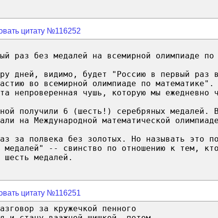
овать цитату №116252
вый раз без медалей на всемирной олимпиаде по
ру дней, видимо, будет "Россию в первый раз 
астию во всемирной олимпиаде по математике".
та непроверенная чушь, которую мы ежедневно 
ной получили 6 (шесть!) серебряных медалей. 
али на Международной математической олимпиад
аз за полвека без золотых. Но называть это п
 медалей" -- свинство по отношению к тем, кт
 шесть медалей.
овать цитату №116251
азговор за кружечкой пенного
я и стану ваажной шишкой, потом ...