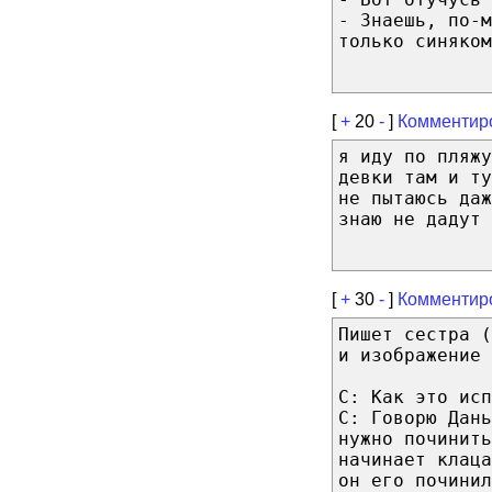
- Знаешь, по-м
только синяком
[
+
20
-
]
Комментир
я иду по пляжу
девки там и ту
не пытаюсь даж
знаю не дадут
[
+
30
-
]
Комментир
Пишет сестра 
и изображение 
С: Как это исп
С: Говорю Дань
нужно починить
начинает клац
он его починил