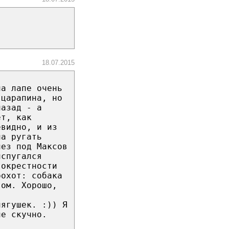
18.07.2015
на лапе очень
 царапина, но
назад - а
ет, как
евидно, и из
ла ругать
лез под Максов
испугался
 окрестности
рохот: собака
гом. Хорошо,
лягушек. :)) Я
не скучно.