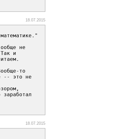
18.07.2015
 математике."
вообще не
 Так и
читаем.
Вообще-то
е -- это не
озором,
о заработал
18.07.2015