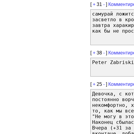
[
+
31
-
]
Комментир
самурай ложитс
засветло в кро
завтра харакир
как бы не прос
[
+
38
-
]
Комментир
Peter Zabriski
[
+
25
-
]
Комментир
Девочка, с кот
постоянно вор
некомфортно, х
то, как мы все
"Не могу в это
Наконец сбылас
Вчера (+31 за 
вконтаче, доба