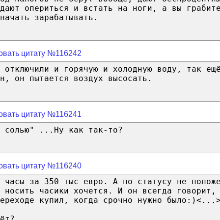
дают опериться и встать на ноги, а вы грабит
начать зарабатывать.
овать цитату №116242
 отключили и горячую и холодную воду, так ещ
н, он пытается воздух высосать.
овать цитату №116241
 солью" ...Ну как так-то?
овать цитату №116240
 часы за 350 тыс евро. А по статусу не полож
 носить часики хочется. И он всегда говорит,
ереходе купил, когда срочно нужно было:)<...
ёт?