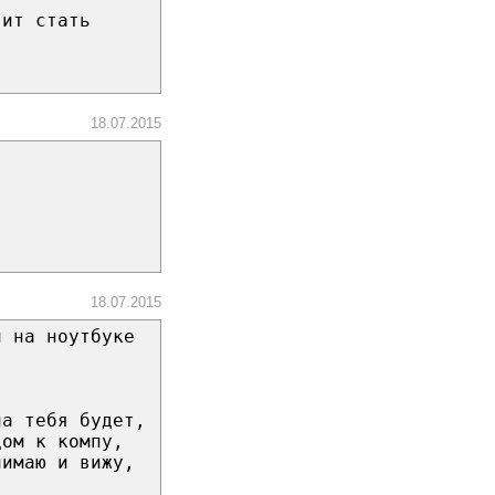
тит стать
18.07.2015
18.07.2015
л на ноутбуке
на тебя будет,
цом к компу,
нимаю и вижу,