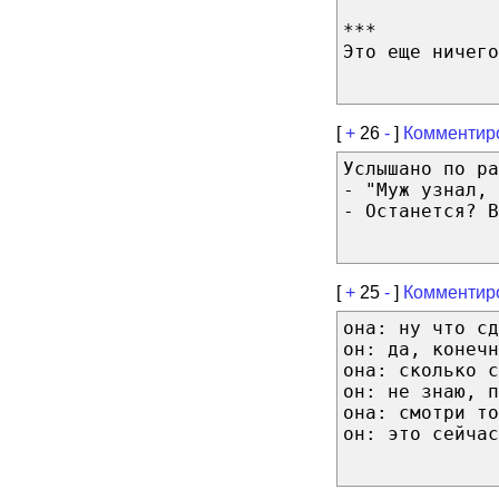
***
Это еще ничего
[
+
26
-
]
Комментир
Услышано по ра
- "Муж узнал, 
- Останется? В
[
+
25
-
]
Комментир
она: ну что сд
он: да, конечн
она: сколько с
он: не знаю, п
она: смотри то
он: это сейчас