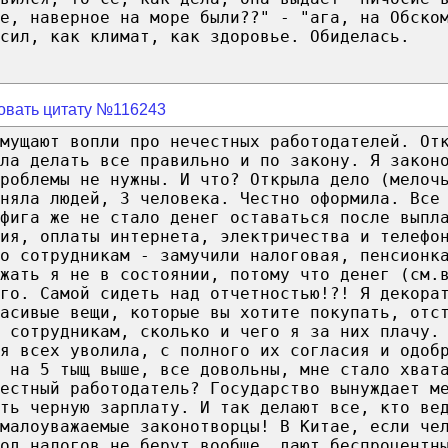
е, наверное на море были??" - "ага, на Обско
осил, как климат, как здоровье. Обиделась.
овать цитату №116243
мущают вопли про нечестных работодателей. От
ла делать все правильно и по закону. Я закон
роблемы не нужны. И что? Открыла дело (мелоч
няла людей, 3 человека. Честно оформила. Все
фига же не стало денег оставаться после выпл
ия, оплаты интернета, электричества и телефо
о сотрудникам - замучили налоговая, пенсионк
жать я не в состоянии, потому что денег (см.
его. Самой сидеть над отчетностью!?! Я декора
расивые вещи, которые вы хотите покупать, отс
 сотрудникам, сколько и чего я за них плачу.
 я всех уволила, с полного их согласия и одоб
 на 5 тыщ выше, все довольны, мне стало хват
естный работодатель? Государство вынуждает м
ть черную зарплату. И так делают все, кто ве
малоуважаемые законотворцы! В Китае, если че
од налогов не берут вообще, дают беспроцентн