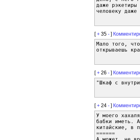
даже рэкетиры 
человеку даже 
[
+
35
-
]
Комментир
Мало того, что
открываешь кра
[
+
26
-
]
Комментир
"Шкаф с внутри
[
+
24
-
]
Комментир
У моего хахаля
бабки иметь. А
китайские, в п
======
А может, не вр