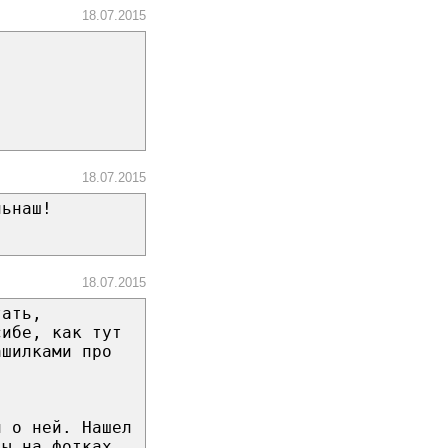
18.07.2015
18.07.2015
ньнаш!
18.07.2015
тать,
сибе, как тут
ашилками про
л о ней. Нашел
вы на фотках