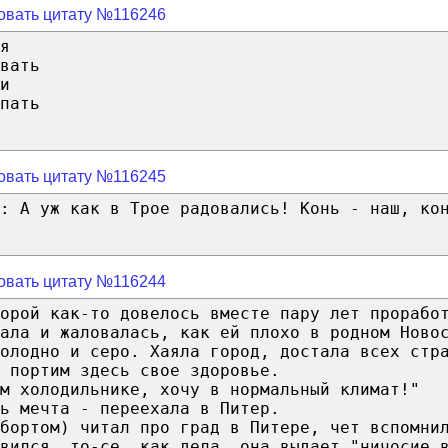
овать цитату №116246
я
вать
и
пать
овать цитату №116245
: А уж как в Трое радовались! Конь - наш, ко
овать цитату №116244
орой как-то довелось вместе пару лет прорабо
чала и жаловалась, как ей плохо в родном Ново
олодно и серо. Хаяла город, достала всех стр
 портим здесь свое здоровье.
м холодильнике, хочу в нормальный климат!"
ь мечта - переехала в Питер.
бортом) читал про град в Питере, чет вспомни
вился, то-се, как дела, она выдает "ничосие 