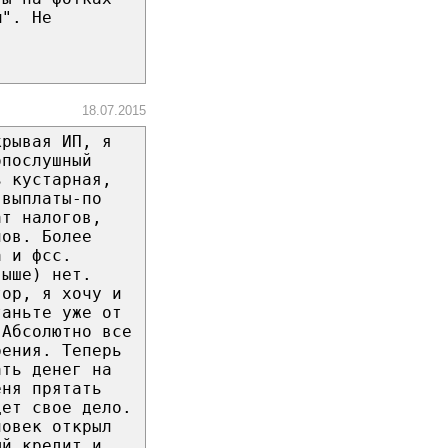
м". Не
18.07.2015
крывая ИП, я
опослушный
ь кустарная,
 выплаты-по
ат налогов,
нов. Более
а и фсс.
выше) нет.
тор, я хочу и
таньте уже от
 Абсолютно все
рения. Теперь
ать денег на
еня прятать
дет свое дело.
ловек открыл
ый кредит и