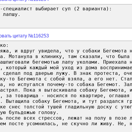
-специалист выбирает суп (2 варианта):
 лапшу.
овать цитату №116253
ко:
ляжа, и вдруг увидела, что у собаки Бегемота 
ка. Мотанула в клинику, там сказали, что была
ашпиговали бегемотью лапу уколами. Приехала 
, который каждый мой уход из дома воспринима
 сделал под дверью лужу. В знак протеста, оч
ку-то Бегемота с собой взяла, а его нет. Ста
а, но испугался почему-то собака Бегемот. За
астрял. Пока я вытаскивала собаку Бегемота, 
, за товарища - носился по квартире, оглашая
и. Вытащила собаку Бегемота, и тут раздался г
ке снес толстой тушей гладильную доску с утю
ую бульдожью голову.
ь после всех стрессов, лежат на полу в позе 
ем посте усомнилась, не скучно ли живу. Не, 