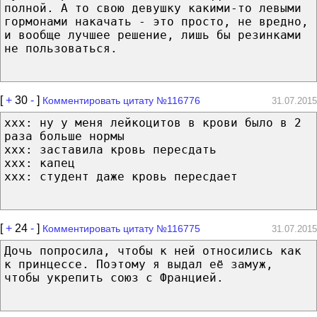
полной. А то свою девушку какими-то левыми
гормонами накачать - это просто, не вредно,
и вообще лучшее решение, лишь бы резинками
не пользоваться.
[
+
30
-
]
Комментировать цитату №116776
31.07.2015
xxx: ну у меня лейкоцитов в крови было в 2
раза больше нормы
xxx: заставила кровь пересдать
xxx: капец
xxx: студент даже кровь пересдает
[
+
24
-
]
Комментировать цитату №116775
31.07.2015
Дочь попросила, чтобы к ней относились как
к принцессе. Поэтому я выдал её замуж,
чтобы укрепить союз с Францией.