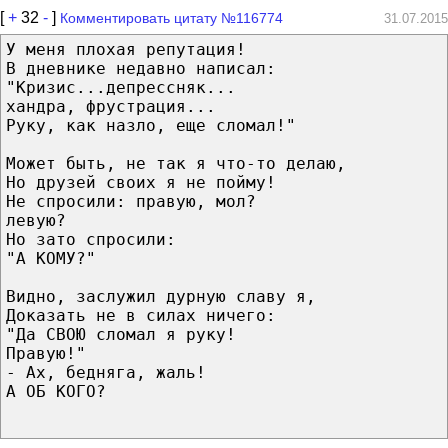
[
+
32
-
]
Комментировать цитату №116774
31.07.2015
У меня плохая репутация!
В дневнике недавно написал:
"Кризис...депрессняк...
хандра, фрустрация...
Руку, как назло, еще сломал!"
Может быть, не так я что-то делаю,
Но друзей своих я не пойму!
Не спросили: правую, мол?
левую?
Но зато спросили:
"А КОМУ?"
Видно, заслужил дурную славу я,
Доказать не в силах ничего:
"Да СВОЮ сломал я руку!
Правую!"
- Ах, бедняга, жаль!
А ОБ КОГО?