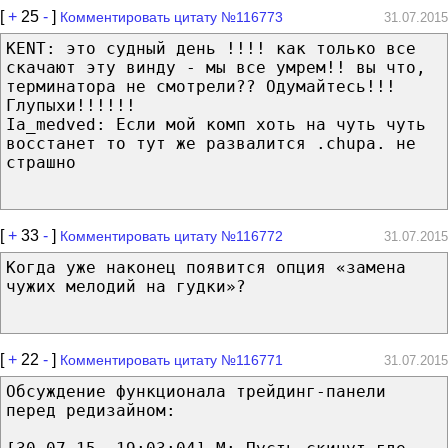
[
+
25
-
]
Комментировать цитату №116773
31.07.2015
KENT: это судный день !!!! как только все
скачают эту винду - мы все умрем!! вы что,
терминатора не смотрели?? Одумайтесь!!!
Глупыхи!!!!!!
Ia_medved: Если мой комп хоть на чуть чуть
восстанет то тут же развалится .chupa. не
страшно
[
+
33
-
]
Комментировать цитату №116772
31.07.2015
Когда уже наконец появится опция «замена
чужих мелодий на гудки»?
[
+
22
-
]
Комментировать цитату №116771
31.07.2015
Обсуждение функционала трейдинг-панели
перед редизайном: