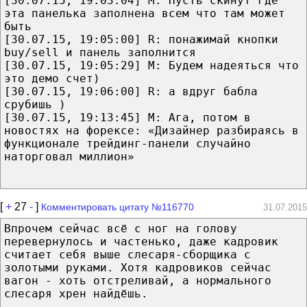
[30.07.15, 19:03:04] М: Пусть скинут где
эта панелька заполнена всем что там может
быть
[30.07.15, 19:05:00] R: понажимай кнопки
buy/sell и панель заполнится
[30.07.15, 19:05:29] М: Будем надеяться что
это демо счет)
[30.07.15, 19:06:00] R: а вдруг бабла
срубишь )
[30.07.15, 19:13:45] М: Ага, потом в
новостях на форексе: «Дизайнер разбираясь в
функционале трейдинг-панели случайно
наторговал миллион»
[
+
27
-
]
Комментировать цитату №116770
31.07.2015
Впрочем сейчас всё с ног на голову
перевернулось и частенько, даже кадровик
считает себя выше слесаря-сборщика с
золотыми руками. Хотя кадровиков сейчас
вагон - хоть отстреливай, а нормального
слесаря хрен найдёшь.
----