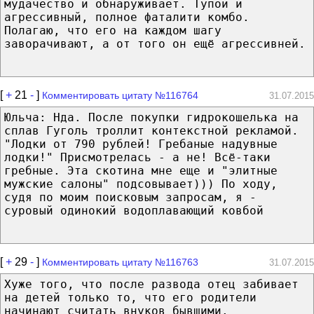
мудачество и обнаруживает. Тупой и
агрессивный, полное фаталити комбо.
Полагаю, что его на каждом шагу
заворачивают, а от того он ещё агрессивней.
[
+
21
-
]
Комментировать цитату №116764
31.07.2015
Юльча: Нда. После покупки гидрокошелька на
сплав Гуголь троллит контекстной рекламой.
"Лодки от 790 рублей! Гребаные надувные
лодки!" Присмотрелась - а не! Всё-таки
гребные. Эта скотина мне еще и "элитные
мужские салоны" подсовывает))) По ходу,
судя по моим поисковым запросам, я -
суровый одинокий водоплавающий ковбой
[
+
29
-
]
Комментировать цитату №116763
31.07.2015
Хуже того, что после развода отец забивает
на детей только то, что его родители
начинают считать внуков бывшими.