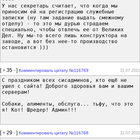
У нас секретарь считает, что когда мы
приносим ей на регистрацию служебные
записки (ну там задание выдать смежному
отделу) - то это мы дурью страдаем
специально, чтобы отвлечь ее от Великих
Дел. Ну мы-то всего лишь конструктора на
заводе, а вот без нее-то производство
остановится )))
[
+
35
-
]
Комментировать цитату №116769
31.07.2015
С праздником всех сисадминов, кто ещё не
ушел с сайта! Доброго здоровья вам и вашим
серверам!
Собаки, алименты, обслуга... тьфу, что это
я! Кот! Шредер! Админ!!!
[
+
29
-
]
Комментировать цитату №116768
31.07.2015