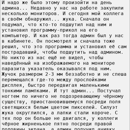
И надо же было этому произойти на день
админа... Недавно у нас на работе закупили
несколько мониторов. И сегодня мой коллега
в своём обнаружил... жука. Сначала он
подумал, что кто-то подшутил над ним и
установил программу-прикол на его
компьютер. И как раз тогда админ был у нас
в кабинете. Он посмотрел и сначала тоже
решил, что это программа и установил её сам
пострадавший, чтобы подшутить над админом.
Но никто из нас ещё не видел, чтобы
наведённый на изображаемого на мониторе
паразита указатель оказывался под ним.
Жучок размером 2-3 мм беззаботно и не спеша
перемещался где-то между прослойками
дисплея, быстро передвигая маленькими
тонкими лампками. И тут админ... Постучал
ногтем по ничего не подозревающему чёрному
существу, приостановившемуся посреди поля
светящихся белым цветом пикселей. Силуэт
жука округлился, а лапки стали короче. С
тех пор он больше не двигался, у коллеги
чёрное жирненькое пятно посреди правой
половины экрана, а админ получил ачивку