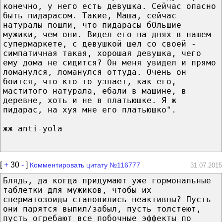
конечно, у него есть девушка. Сейчас опасно
быть пидарасом. Такие, Маша, сейчас
натуралы пошли, что пидарасы бОльшие
мужики, чем они. Видел его на днях в нашем
супермаркете, с девушкой шел со своей -
симпатичная такая, хорошая девушка, чего
ему дома не сидится? Он меня увидел и прямо
ломанулся, ломанулся оттуда. Очень он
боится, что кто-то узнает, как его,
маститого натурала, ебали в машине, в
деревне, хоть и не в платьюшке. Я ж
пидарас, на хуя мне его платьюшко".
жж anti-yola
[
+
30
-
]
Комментировать цитату №116777
31.07.2015
Блядь, да когда придумают уже гормональные
таблетки для мужиков, чтобы их
сперматозоиды становились неактивны? Пусть
они парятся выпил/забыл, пусть толстеют,
пусть огребают все побочные эффекты по