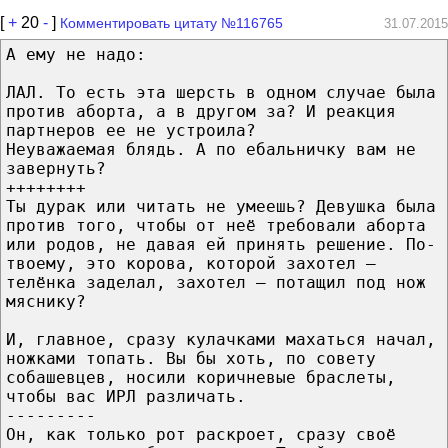
[
+
20
-
]
Комментировать цитату №116765
31.07.2015
А ему не надо:
ЛАЛ. То есть эта шерсть в одном случае была
против аборта, а в другом за? И реакция
партнеров ее не устроила?
Неуважаемая блядь. А по ебальничку вам не
завернуть?
++++++++
Ты дурак или читать не умеешь? Девушка была
против того, чтобы от неё требовали аборта
или родов, не давая ей принять решение. По-
твоему, это корова, которой захотел —
телёнка заделал, захотел — потащил под нож
мяснику?
И, главное, сразу кулачками махаться начал,
ножками топать. Вы бы хоть, по совету
собашевцев, носили коричневые браслеты,
чтобы вас ИРЛ различать.
---------
Он, как только рот раскроет, сразу своё