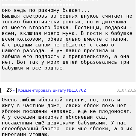
========================
оно ведь по разному бывает...
Бывшая свекровь за родных внуков считает не
только биологически родных, но и дитеныша
от моего второго брака. Гостинцы, подарки -
всем, включая моего мужа. В гости к бабушке
всем колхозом, обязательно вместе с папой.
А с родным сыном не общается с самого
нашего развода. Я уж давно простила и
забыла его подлость и предательство, а она
нет. Вот так у моих детей образовались три
бабушки и все родные.
[
+
23
-
]
Комментировать цитату №116762
31.07.2015
Очень люблю яблочный пироги, но, хоть и
живу в частном доме, своих яблок пока нет -
яблони посажены недавно, ещё не плодоносят.
А у соседей шикарный яблоневый сад,
посаженный ещё дедушками-бабушками. У нас
своеобразный бартер: они мне яблоки, а я их
пирогами угощаю.