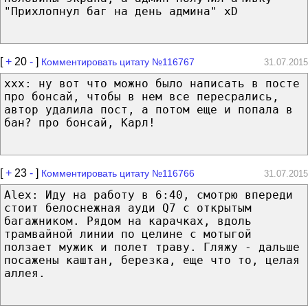
"Прихлопнул баг на день админа" xD
[
+
20
-
]
Комментировать цитату №116767
31.07.2015
xxx: ну вот что можно было написать в посте
про бонсай, чтобы в нем все пересрались,
автор удалила пост, а потом еще и попала в
бан? про бонсай, Карл!
[
+
23
-
]
Комментировать цитату №116766
31.07.2015
Alex: Иду на работу в 6:40, смотрю впереди
стоит белоснежная ауди Q7 с открытым
багажником. Рядом на карачках, вдоль
трамвайной линии по целине с мотыгой
ползает мужик и полет траву. Гляжу - дальше
посажены каштан, березка, еще что то, целая
аллея.