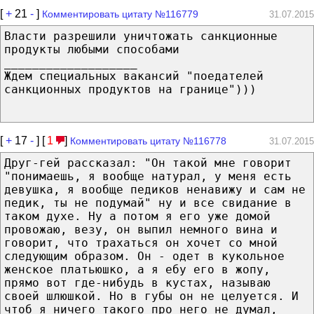
[
+
21
-
]
Комментировать цитату №116779
31.07.2015
Власти разрешили уничтожать санкционные
продукты любыми способами
___________________
Ждем специальных вакансий "поедателей
санкционных продуктов на границе")))
[
+
17
-
] [
1
]
Комментировать цитату №116778
31.07.2015
Друг-гей рассказал: "Он такой мне говорит
"понимаешь, я вообще натурал, у меня есть
девушка, я вообще педиков ненавижу и сам не
педик, ты не подумай" ну и все свидание в
таком духе. Ну а потом я его уже домой
провожаю, везу, он выпил немного вина и
говорит, что трахаться он хочет со мной
следующим образом. Он - одет в кукольное
женское платьюшко, а я ебу его в жопу,
прямо вот где-нибудь в кустах, называю
своей шлюшкой. Но в губы он не целуется. И
чтоб я ничего такого про него не думал,