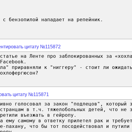
 с бензопилой нападает на репейник.
нтировать цитату №115872
статье на Ленте про заблокированных за «хохл
Facebook.
ла" приравняли к "ниггеру" - стоит ли ожидат
охлофергюсон?
овать цитату №115871
ивно голосовал за закон "подлецов", который 
странцам в т.ч. тяжелобольных детей, что не 
ретили въезжать в гейропу.
да ему самому в ответку прилетел рак и требуе
е-пахану, что бы тот посодействовал и путили
ропу.