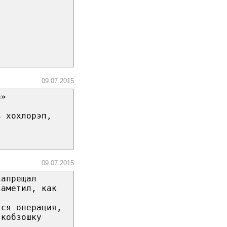
09.07.2015
а»
ь хохлорэп,
09.07.2015
запрещал
заметил, как
тся операция,
 кобзошку