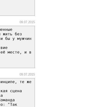
09.07.2015
менные
ы жить без
ли бы у мужчин
твие
 её месте, и в
09.07.2015
ринципе, те же
ская сцена
ка
Команда
но: "Так