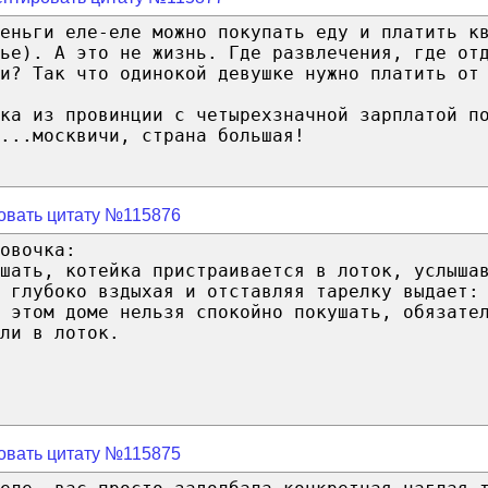
деньги еле-еле можно покупать еду и платить к
ье). А это не жизнь. Где развлечения, где от
и? Так что одинокой девушке нужно платить от
ка из провинции с четырехзначной зарплатой п
...москвичи, страна большая!
овать цитату №115876
овочка:
шать, котейка пристраивается в лоток, услыша
 глубоко вздыхая и отставляя тарелку выдает:
 этом доме нельзя спокойно покушать, обязате
ли в лоток.
овать цитату №115875