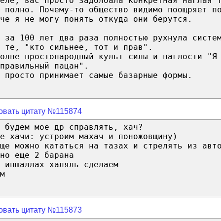
еле, вас просто задолбала конкретная наглая 
 полно. Почему-то общество видимо поощряет п
че я не могу понять откуда они берутся.
 за 100 лет два раза полностью рухнула систе
 те, "кто сильнее, тот и прав".
полне простонародный культ силы и наглости "Я
правильный пацан".
 просто принимает самые базарные формы.
овать цитату №115874
 будем мое др справлять, хач?
е хачи: устроим махач и поножовщину)
ще можно кататься на тазах и стрелять из авт
но еще 2 барана
 иншаллах халяль сделаем
м
овать цитату №115873