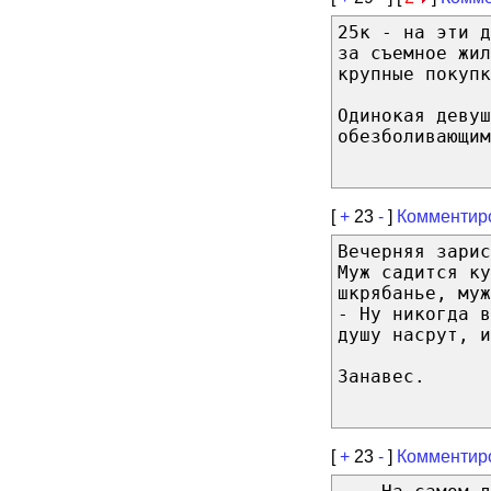
25к - на эти 
за съемное жил
крупные покупк
Одинокая девуш
обезболивающим
[
+
23
-
]
Комментир
Вечерняя зарис
Муж садится ку
шкрябанье, муж
- Ну никогда в
душу насрут, и
Занавес.
[
+
23
-
]
Комментир