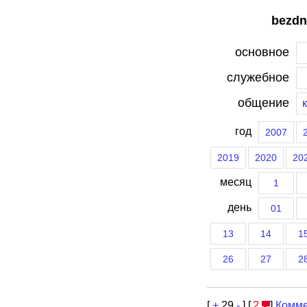
bezdn
основное
служебное
общение
год
2007
2019
2020
20
месяц
1
день
01
13
14
1
26
27
2
[
+
29
-
] [
2
]
Комме