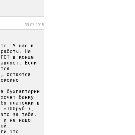
09.07.2015
ате. У нас в
 работы. Не
МРОТ в конце
тавляет. Если
ется.
ы, остаются
покойно
 в бухгалтерии
 хочет банку
ебя платежки в
б.=100руб.),
 это за тебя.
л и не надо
вой.
ьги это