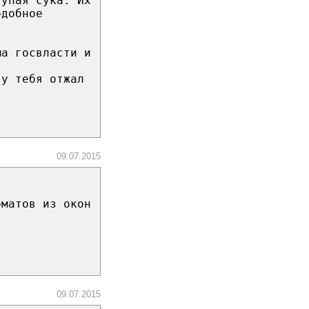
тупая сука. Их
одобное
ма госвласти и
 у тебя отжал
09.07.2015
оматов из окон
09.07.2015