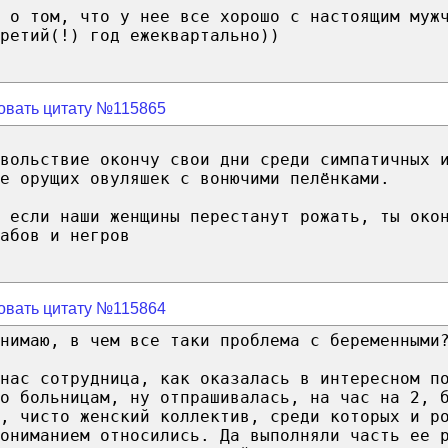
 о том, что у нее все хорошо с настоящим муж
ретий(!) год ежеквартально))
овать цитату №115865
вольствие окончу свои дни среди симпатичных 
е орущих овуляшек с вонючими пелёнками.
 если наши женщины перестанут рожать, ты око
абов и негров
овать цитату №115864
нимаю, в чем все таки проблема с беременными
нас сотрудница, как оказалась в интересном п
о больницам, ну отпрашивалась, на час на 2, 
, чисто женский коллектив, среди которых и р
ониманием относились. Да выполняли часть ее 