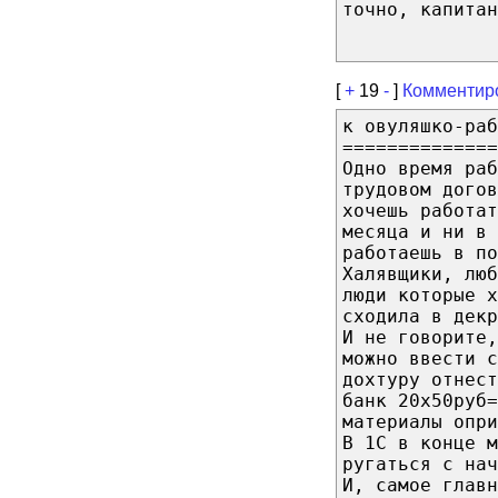
точно, капитан
[
+
19
-
]
Комментир
к овуляшко-раб
==============
Одно время раб
трудовом догов
хочешь работат
месяца и ни в
работаешь в по
Халявщики, люб
люди которые х
сходила в декр
И не говорите,
можно ввести с
дохтуру отнест
банк 20х50руб=
материалы опр
В 1С в конце м
ругаться с нач
И, самое главн