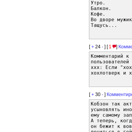
Утро.
Балкон.
Кофе.
Во дворе мужик
Тащусь...
[
+
24
-
] [
1
]
Комме
Комментарий к 
пользователей 
xxx: Если "хох
хохлотверк и х
[
+
30
-
]
Комментир
Кобзон так акт
усыновлять ино
ему самому зап
А теперь, ког
он бежит к вов
лечиться в гей