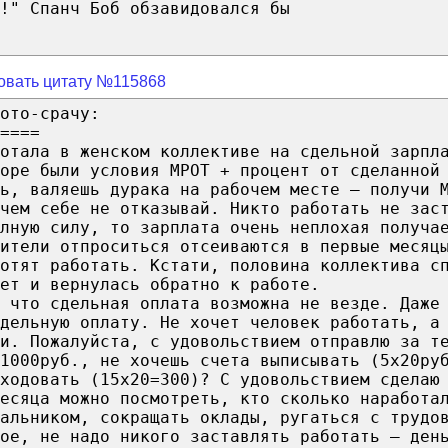
!" Спанч Боб обзавидовался бы
овать цитату №115868
ото-срачу:
====
отала в женском коллективе на сдельной зарпл
оре были условия МРОТ + процент от сделанной
ь, валяешь дурака на рабочем месте – получи 
 чем себе не отказывай. Никто работать не зас
лную силу, то зарплата очень неплохая получа
ители отпроситься отсеиваются в первые месяц
отят работать. Кстати, половина коллектива с
ет и вернулась обратно к работе.
 что сдельная оплата возможна не везде. Даже
дельную оплату. Не хочет человек работать, а
и. Пожалуйста, с удовольствием отправлю за т
1000руб., не хочешь счета выписывать (5х20ру
иходовать (15х20=300)? С удовольствием сделаю
есяца можно посмотреть, кто сколько наработа
альником, сокращать оклады, ругаться с трудо
ое, не надо никого заставлять работать – ден