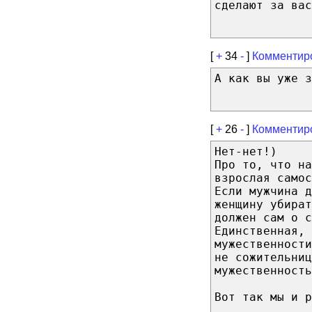
сделают за вас
[
+
34
-
]
Комментир
А как вы уже з
[
+
26
-
]
Комментир
Нет-нет!)
Про то, что на
взрослая самос
Если мужчина д
женщину убират
должен сам о с
Единственная, 
мужественност
не сожительниц
мужественность
Вот так мы и р