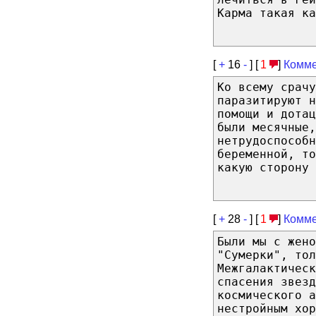
Карма такая ка
[
+
16
-
] [
1
]
Комме
Ко всему срачу
паразитируют н
помощи и дотац
были месячные,
нетрудоспособн
беременной, то
какую сторону 
[
+
28
-
] [
1
]
Комме
Были мы с жено
"Сумерки", тол
Межгалактическ
спасения звезд
космического а
нестройным хор