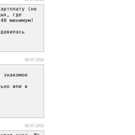
вартплату (не
дых, где
 40 минимум!
одавилась
09.07.2015
в знакомое
льно или в
09.07.2015