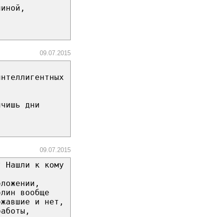
чиной,
09.07.2015
интеллигентных
нчишь дни
09.07.2015
? Нашли к кому
оложении,
блин вообще
ожавшие и нет,
работы,