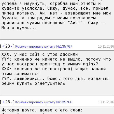
успела я мяукнуть, сгребла мои отчёты и
куда-то уволокла. Сижу, думаю, всё, пришёл
пипец котенку. Ан, нет - возвращают мне мои
бумаги, а там рядом с моим воззванием
приписано чужим почерком: "Айя!". Сижу...
Много думаю...
[
+
23
-
]
Комментировать цитату №135767
10.11.2016
XXX: у нас сайт с утра ддосили
YYY: конечно же ничего не вышло, потому что
у нас настроен фронтенд с умным nginx?
XXX: конечно же не настроен) и щас начали
этим заниматься
YYY: зашибииись.. боюсь того дня, когда мы
решим купить огнетушитель
[
+
26
-
]
Комментировать цитату №135766
10.11.2016
История друга, далее с его слов: