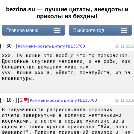
bezdna.su — лучшие цитаты, анекдоты и
приколы из бездны!
Главное меню
Выберите год
[
+
30
-
]
Комментировать цитату №135769
10.11.2016
xxx: Ну кошки это вообще что-то прекрасное.
Достойные спутники человека, а не рабы, как
большинство домашних животных.
yyy: Кошка xxx'а, уйдите, пожалуйста, из-за
клавиатуры.
[
+
18
-
] [
2
]
Комментировать цитату №135768
10.11.2016
В задумчивости разрисовывала черновик
отчета завернутыми в колечко желтенькими
косичками, а потом в порыве хулиганства в
одном из таких кругов приписала "Айя, аран
Феанаро!". Подошла приехавший ревизор и, не