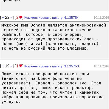
[
+
22
-
] [
2
]
Комментировать цитату №135754
10.11.2016
Мужское имя Donald является англизированной
версией шотландского гаэльского имени
Domhnall, которое, в свою очередь,
происходит от двух протокельтских слов -
dubno (мир) и val (властвовать, владеть).
То есть на русский лад это Владимир.
[
+
19
-
] [
1
]
Комментировать цитату №135753
10.11.2016
Пошел искать прозрачный логотип сони
(видите ли, на белом фоне меня не
устравивает). Скачал - оказался svg. Стал
читать про свг, пошел искать редактор.
Поймал себя на том, что читаю в каментах
хабра как правильно произносить норвежские
умляуты.