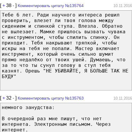
[
+
38
-
]
Комментировать цитату №135764
10.11.2016
Тебе 6 лет. Ради научного интереса решил
проверить, влезет ли твоя голова между
сидением и спинкой стула. Влезла. Обратно
не вылезает. Мамке пришлось вызвать чувака
с инструментом, чтобы спилить спинку. Он
приходит. Тебя накрывают тряпкой, чтобы
искры на тебя не попали. Мастер включает
инструмент, который очень сильно шумит
прямо недалёко от твоих ушей. Думаешь, что
за то что ты сунул голову в стул тебя
казнят. Орешь "НЕ УБИВАЙТЕ, Я БОЛЬШЕ ТАК НЕ
БУДУ"
[
+
32
-
]
Комментировать цитату №135763
10.11.2016
немного занудства:
В очередной раз мне пишут, что нет
интернета. Электронным письмом. Через
интернет.