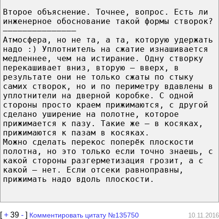
Второе объяснение. Точнее, вопрос. Есть ли
инженерное обоснование такой формы створок?
———————————————
Атмосфера, но не та, а та, которую удержать
надо :) Уплотнитель на сжатие изнашивается
медленнее, чем на истирание. Одну створку
перекашивает вниз, вторую — вверх, в
результате они не только сжаты по стыку
самих створок, но и по периметру вдавлены в
уплотнители на дверной коробке. С одной
стороны просто краем прижимаются, с другой
сделано уширение на полотне, которое
прижимается к пазу. Такие же — в косяках,
прижимаются к пазам в косяках.
Можно сделать перекос поперёк плоскости
полотна, но это только если точно знаешь, с
какой стороны разгерметизация грозит, а с
какой — нет. Если отсеки равноправны,
прижимать надо вдоль плоскости.
[
+
39
-
]
Комментировать цитату №135750
10.11.2016