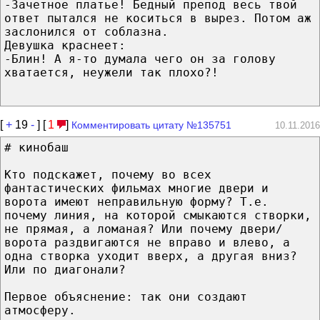
-Зачетное платье! Бедный препод весь твой
ответ пытался не коситься в вырез. Потом аж
заслонился от соблазна.
Девушка краснеет:
-Блин! А я-то думала чего он за голову
хватается, неужели так плохо?!
[
+
19
-
] [
1
]
Комментировать цитату №135751
10.11.2016
# кинобаш
Кто подскажет, почему во всех
фантастических фильмах многие двери и
ворота имеют неправильную форму? Т.е.
почему линия, на которой смыкаются створки,
не прямая, а ломаная? Или почему двери/
ворота раздвигаются не вправо и влево, а
одна створка уходит вверх, а другая вниз?
Или по диагонали?
Первое объяснение: так они создают
атмосферу.