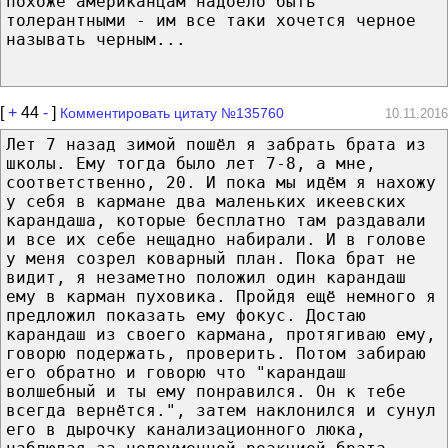
похоже американцам надоело быть
толерантными - им все таки хочется черное
называть черным...
[
+
44
-
]
Комментировать цитату №135760
10.11.2016
Лет 7 назад зимой пошёл я забрать брата из
школы. Ему тогда было лет 7-8, а мне,
соответственно, 20. И пока мы идём я нахожу
у себя в кармане два маленьких икеевских
карандаша, которые бесплатно там раздавали
и все их себе нещадно набирали. И в голове
у меня созрел коварный план. Пока брат не
видит, я незаметно положил один карандаш
ему в карман пуховика. Пройдя ещё немного я
предложил показать ему фокус. Достаю
карандаш из своего кармана, протягиваю ему,
говорю подержать, проверить. Потом забираю
его обратно и говорю что "карандаш
волшебный и ты ему понравился. Он к тебе
всегда вернётся.", затем наклонился и сунул
его в дырочку канализационного люка,