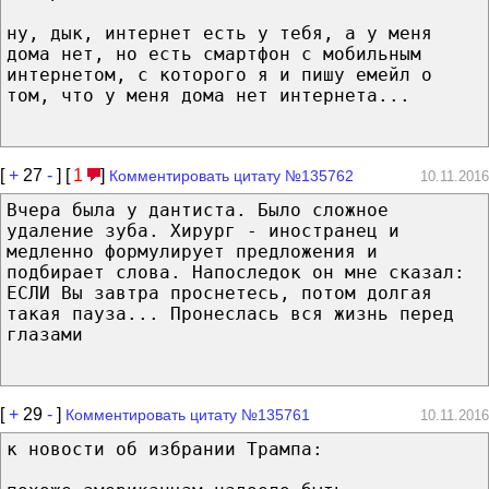
ну, дык, интернет есть у тебя, а у меня
дома нет, но есть смартфон с мобильным
интернетом, с которого я и пишу емейл о
том, что у меня дома нет интернета...
[
+
27
-
] [
1
]
Комментировать цитату №135762
10.11.2016
Вчера была у дантиста. Было сложное
удаление зуба. Хирург - иностранец и
медленно формулирует предложения и
подбирает слова. Напоследок он мне сказал:
ЕСЛИ Вы завтра проснетесь, потом долгая
такая пауза... Пронеслась вся жизнь перед
глазами
[
+
29
-
]
Комментировать цитату №135761
10.11.2016
к новости об избрании Трампа: