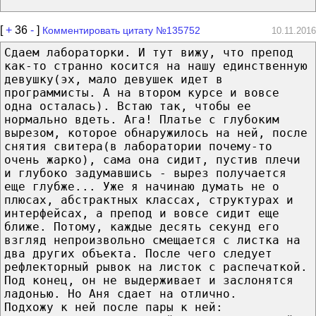
[
+
36
-
]
Комментировать цитату №135752
10.11.2016
Сдаем лабораторки. И тут вижу, что препод
как-то странно косится на нашу единственную
девушку(эх, мало девушек идет в
программисты. А на втором курсе и вовсе
одна осталась). Встаю так, чтобы ее
нормально вдеть. Ага! Платье с глубоким
вырезом, которое обнаружилось на ней, после
снятия свитера(в лаборатории почему-то
очень жарко), сама она сидит, пустив плечи
и глубоко задумавшись - вырез получается
еще глубже... Уже я начинаю думать не о
плюсах, абстрактных классах, структурах и
интерфейсах, а препод и вовсе сидит еще
ближе. Потому, каждые десять секунд его
взгляд непроизвольно смещается с листка на
два других объекта. После чего следует
рефлекторный рывок на листок с распечаткой.
Под конец, он не выдерживает и заслонятся
ладонью. Но Аня сдает на отлично.
Подхожу к ней после пары к ней: