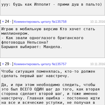
yyy: будь как Ипполит - прими душ в пальто)
[
+
24
-
]
Комментировать цитату №135758
10.11.2016
Играю в мобильную версию Кто хочет стать
миллионером.
- Как звали одноглазого британского
флотоводца Нельсона?
Барышня выбирает: Мандела.
[
+
29
-
]
Комментировать цитату №135757
10.11.2016
Чтобы ситуация поменялась, кто-то должен
сделать первый шаг навстречу.
Да, и при этом необходимо следить, чтобы
это был ВСЕГО ОДИН шаг до того, как вторая
сторона сделает второй шаг, и тоже именно
навстречу. Главная ошибка - постоянно идти
на все и всяческие уступки, не получая в