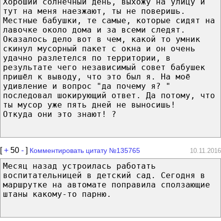
Хороший солнечный день, выхожу на улицу и
тут на меня наезжают, ты не поверишь.
Местные бабушки, те самые, которые сидят на
лавочке около дома и за всеми следят.
Оказалось дело вот в чем, какой то умник
скинул мусорный пакет с окна и он очень
удачно разлетелся по территории, в
результате чего независимый совет бабушек
пришёл к выводу, что это был я. На моё
удивление и вопрос "да почему я? "
последовал шокирующий ответ. Да потому, что
ты мусор уже пять дней не выносишь!
Откуда они это знают! ?
[
+
50
-
]
Комментировать цитату №135765
10.11.2016
Месяц назад устроилась работать
воспитательницей в детский сад. Сегодня в
маршрутке на автомате поправила сползающие
штаны какому-то парню.