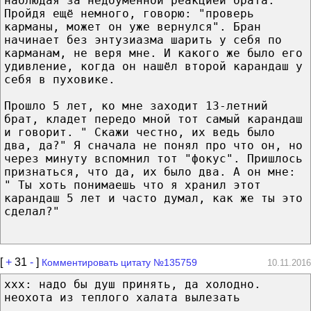
наблюдая за недоуменной реакцией брата.
Пройдя ещё немного, говорю: "проверь
карманы, может он уже вернулся". Бран
начинает без энтузиазма шарить у себя по
карманам, не веря мне. И какого же было его
удивление, когда он нашёл второй карандаш у
себя в пуховике.
Прошло 5 лет, ко мне заходит 13-летний
брат, кладет передо мной тот самый карандаш
и говорит. " Скажи честно, их ведь было
два, да?" Я сначала не понял про что он, но
через минуту вспомнил тот "фокус". Пришлось
признаться, что да, их было два. А он мне:
" Ты хоть понимаешь что я хранил этот
карандаш 5 лет и часто думал, как же ты это
сделал?"
[
+
31
-
]
Комментировать цитату №135759
10.11.2016
xxx: надо бы душ принять, да холодно.
неохота из теплого халата вылезать