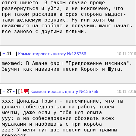
ответ ничего. В таком случае проще
развернуться и уйти, и не исключено, что
при таком раскладе вторая сторона выдаст-
таки желаемую реакцию. Ну или хотя бы
окажешься на свободе и получишь шанс начать
всё заново с другими людьми.
[
+
41
-
]
Комментировать цитату №135756
10.11.2016
mexmed: В Ашане фарш "Предложение мясника".
Звучит как название песни Короля и Шута.
[
+
27
-
] [
1
]
Комментировать цитату №135755
10.11.2016
xxx: Дональд Трамп - напоминание, что ты
должен собеседоваться на работу твоей
мечты, даже если у тебя нет опыта
yyy: а на собеседовании обозвать всех
мудаками и наобещать с три короба
zzz: У меня тут две недели одни трампы
приходят