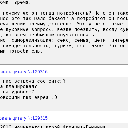
омит время.
 почему же он тогда потребитель? Чего он так
ное его так мало бахает? А потребляет он вес
ечатлений преимущественно. Это у него такие
е духовные запросы: везде поездить, всюду су
, во всем необычном поучаствовать.
чно, самореализация: секс, семья, дети, интер
 самодеятельность, туризм, все такое. Вот он
ый потребитель.
овать цитату №129316
 нас встреча состоится?
а планировал?
гда удобнее?
оворили два еврея :D
овать цитату №129315
2016 начинается игрой Франция-Румыния.