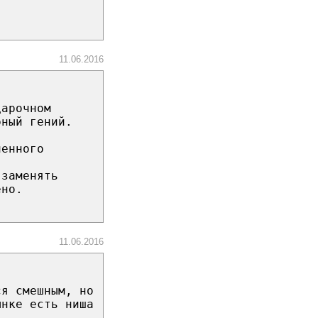
11.06.2016
дарочном
рный гений.
ченного
 заменять
ено.
11.06.2016
ся смешным, но
ынке есть ниша