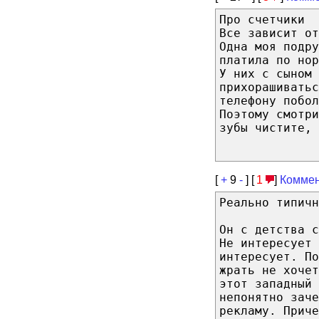
Про счетчики
Все зависит от
Одна моя подру
платила по нор
У них с сыном 
прихорашиватьс
телефону побол
Поэтому смотри
зубы чистите, 
[
+
9
-
] [
1
]
Коммен
Реально типичн
Он с детства 
Не интересует
интересует. По
жрать не хочет
этот западный 
непонятно заче
рекламу. Приче