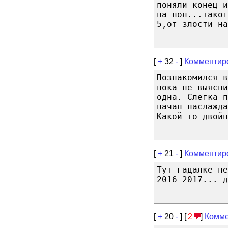
поняли конец 
на пол...таког
5,от злости на
[
+
32
-
]
Комментир
Познакомился в
пока не выясн
одна. Слегка п
начал наслажда
Какой-то двойн
[
+
21
-
]
Комментир
Тут гадалке н
2016-2017... д
[
+
20
-
] [
2
]
Комме