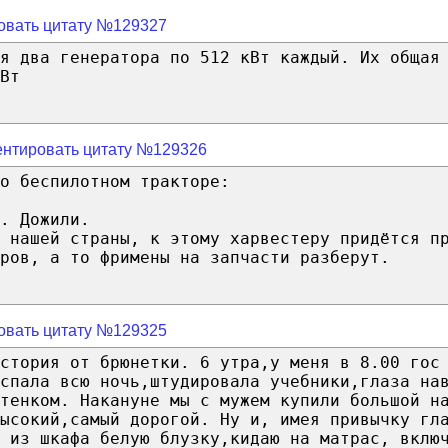
овать цитату №129327
я два генератора по 512 кВт каждый. Их общая
Вт
нтировать цитату №129326
о беспилотном тракторе:
. Дожили.
х нашей страны, к этому харвестеру придётся п
ров, а то фримены на запчасти разберут.
овать цитату №129325
стория от брюнетки. 6 утра,у меня в 8.00 гос
спала всю ночь,штудировала учебники,глаза на
тенком. Накануне мы с мужем купили большой н
ысокий,самый дорогой. Ну и, имея привычку гл
у из шкафа белую блузку,кидаю на матрас, вклю