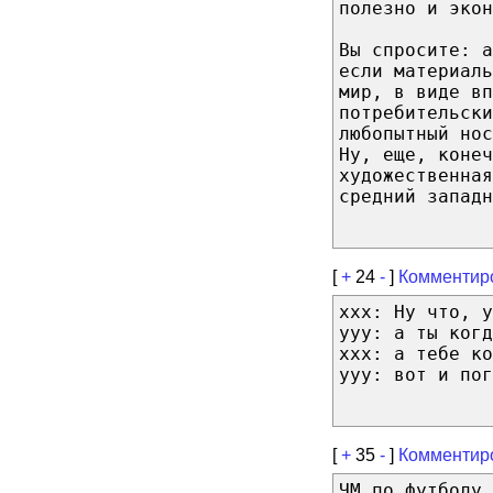
полезно и экон
Вы спросите: а
если материаль
мир, в виде вп
потребительски
любопытный нос
Ну, еще, коне
художественная
средний западн
[
+
24
-
]
Комментир
xxx: Ну что, у
yyy: а ты когд
xxx: а тебе ко
yyy: вот и пог
[
+
35
-
]
Комментир
ЧМ по футболу 