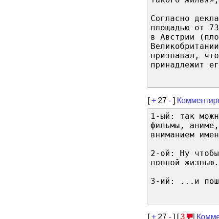
Согласно декла
площадью от 73
в Австрии (пл
Великобритании
признавал, что
принадлежит ег
[
+
27
-
]
Комментир
1-ый: так можн
фильмы, аниме,
вниманием имен
2-ой: Ну чтобы
полной жизнью
3-ий: ...и пош
[
+
27
-
] [
3
]
Комме