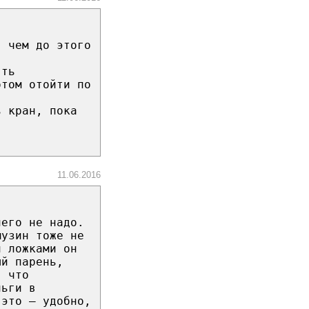
, чем до этого
ять
отом отойти по
ь кран, пока
11.06.2016
него не надо.
музин тоже не
и ложками он
ый парень,
, что
ньги в
 это – удобно,