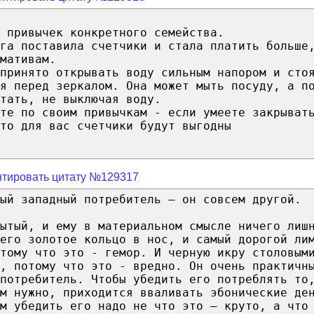
 привычек конкретного семейства.
га поставила счетчики и стала платить больше
мативам.
принято открывать воду сильным напором и сто
я перед зеркалом. Она может мыть посуду, а п
тать, не выключая воду.
те по своим привычкам - если умеете закрыват
то для вас счетчики будут выгодны
тировать цитату №129317
ый западный потребитель – он совсем другой.
сытый, и ему в материальном смысле ничего лиш
 его золотое кольцо в нос, и самый дорогой ли
тому что это - гемор. И черную икру столовым
, потому что это - вредно. Он очень практичн
потребитель. Чтобы убедить его потреблять то
м нужно, приходится вваливать эбонические де
м убедить его надо не что это – круто, а что