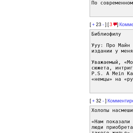
По современном
[
+
23
-
] [
3
]
Комме
Библиофилу
Ууу: Про Майн 
издании у меня
Уважаемый, «Мо
сюжета, интриг
P.S. А Mein Ka
«немцы» на «ру
[
+
32
-
]
Комментир
Холопы насмеши
«Нам показали 
люди приобрета
такого жилья»,