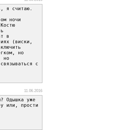
ь, я считаю.
вом ночи
 Костю
ть
ат в
виях (виски,
аключить
егком, но
, но
 связываться с
11.06.2016
м? Одышка уже
ру или, прости