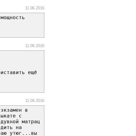
11.06.2016
 мощность
11.06.2016
риставить ещё
11.06.2016
 экзамен в
выкате с
адувной матрац
адить на
чаю утюг...вы