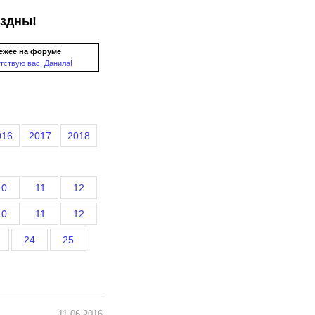
ездны!
ежее на форуме
тствую вас, Данила!
016
2017
2018
10
11
12
10
11
12
24
25
11.06.2016