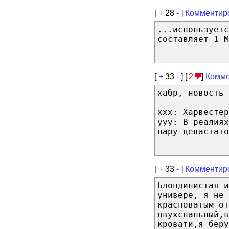
[
+
28
-
]
Комментир
...используетс
составляет 1 М
[
+
33
-
] [
2
]
Комме
хабр, новость 
xxx: Харвестер
yyy: В реалия
пару девастато
[
+
33
-
]
Комментир
Блондинистая и
универе, я не 
красноватым от
двухспальный,в
кровати,я бер