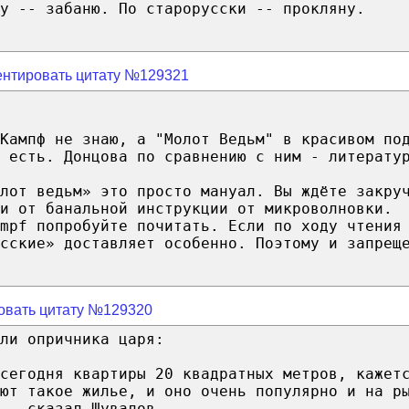
у -- забаню. По старорусски -- прокляну.
нтировать цитату №129321
Кампф не знаю, а "Молот Ведьм" в красивом по
 есть. Донцова по сравнению с ним - литерату
лот ведьм» это просто мануал. Вы ждёте закру
и от банальной инструкции от микроволновки.
mpf попробуйте почитать. Если по ходу чтения
сские» доставляет особенно. Поэтому и запрещ
овать цитату №129320
ли опричника царя:
сегодня квартиры 20 квадратных метров, кажет
ют такое жилье, и оно очень популярно и на р
 — сказал Шувалов.