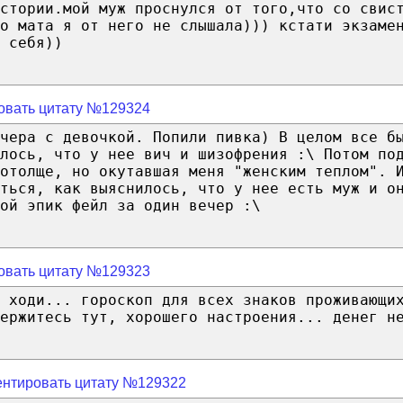
истории.мой муж проснулся от того,что со свис
о мата я от него не слышала))) кстати экзаме
 себя))
овать цитату №129324
чера с девочкой. Попили пивка) В целом все б
илось, что у нее вич и шизофрения :\ Потом по
отолще, но окутавшая меня "женским теплом". 
ться, как выяснилось, что у нее есть муж и о
ой эпик фейл за один вечер :\
овать цитату №129323
е ходи... гороскоп для всех знаков проживающи
ержитесь тут, хорошего настроения... денег н
нтировать цитату №129322