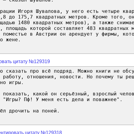
рации Игоря Шувалова, у него есть четыре ква
,8 до 175,7 квадратных метров. Кроме того, о
ощадью 1480 квадратных метров), а также снима
, площадь которой составляет 483 квадратных 
 поместье в Австрии он арендует у фирмы, кот
о жене.
овать цитату №129319
о сказать про всё подряд. Можно книги не обс
 работу, отношения, новости. Но почему ты ре
но игры.
 показать, какой он серьёзный, взрослый чело
. "Игры? Пф! У меня есть дела и поважнее".
ёл дрочить на поней.
нтировать цитату №129318