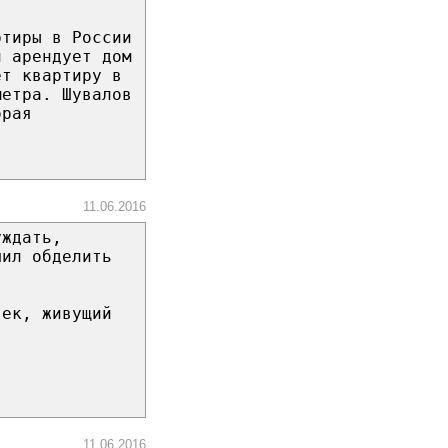
ртиры в России
н арендует дом
ет квартиру в
метра. Шувалов
орая
11.06.2016
уждать,
шил обделить
век, живущий
11.06.2016