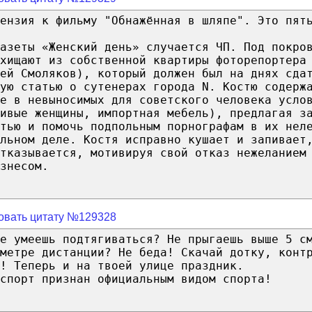
ензия к фильму "Обнажённая в шляпе". Это пят
азеты «Женский день» случается ЧП. Под покро
хищают из собственной квартиры фоторепортера
ей Смоляков), который должен был на днях сда
ую статью о сутенерах города N. Костю содерж
е в невыносимых для советского человека усло
ивые женщины, импортная мебель), предлагая з
тью и помочь подпольным порнографам в их нел
льном деле. Костя исправно кушает и запивает
тказывается, мотивируя свой отказ нежеланием
знесом.
овать цитату №129328
Не умеешь подтягиваться? Не прыгаешь выше 5 с
метре дистанции? Не беда! Скачай дотку, конт
! Теперь и на твоей улице праздник.
спорт признан официальным видом спорта!