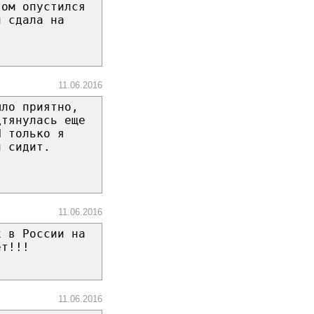
том опустился
н сдала на
11.06.2016
ыло приятно,
дтянулась еще
И только я
н сидит.
11.06.2016
х в России на
ет!!!
11.06.2016