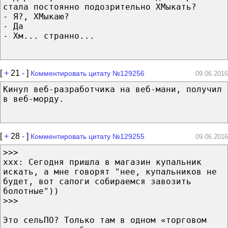
стала постоянно подозрительно ХМыкать?
- Я?, ХМыкаю?
- Да
- Хм... странно...
[
+
21
-
]
Комментировать цитату №129256
09.06.2016
Кинул веб-разработчика на веб-мани, получил
в веб-морду.
[
+
28
-
]
Комментировать цитату №129255
09.06.2016
>>>
ххх: Сегодня пришла в магазин купальник
искать, а мне говорят "нее, купальников не
будет, вот сапоги собираемся завозить
болотные"))
>>>
Это сельПО? Только там в одном «торговом