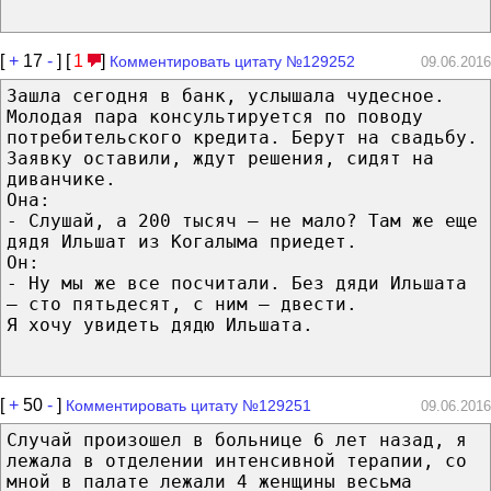
[
+
17
-
] [
1
]
Комментировать цитату №129252
09.06.2016
Зашла сегодня в банк, услышала чудесное.
Молодая пара консультируется по поводу
потребительского кредита. Берут на свадьбу.
Заявку оставили, ждут решения, сидят на
диванчике.
Она:
- Слушай, а 200 тысяч – не мало? Там же еще
дядя Ильшат из Когалыма приедет.
Он:
- Ну мы же все посчитали. Без дяди Ильшата
– сто пятьдесят, с ним – двести.
Я хочу увидеть дядю Ильшата.
[
+
50
-
]
Комментировать цитату №129251
09.06.2016
Случай произошел в больнице 6 лет назад, я
лежала в отделении интенсивной терапии, со
мной в палате лежали 4 женщины весьма