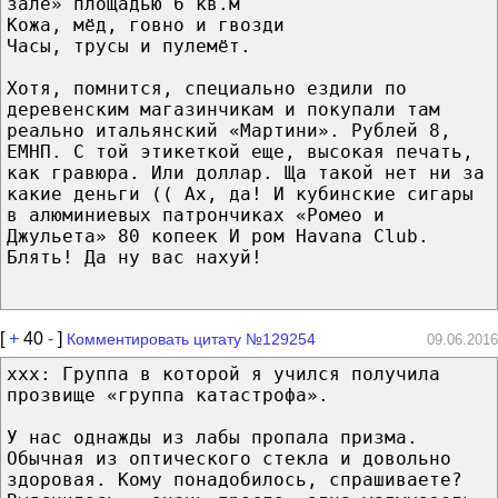
зале» площадью 6 кв.м
Кожа, мёд, говно и гвозди
Часы, трусы и пулемёт.
Хотя, помнится, специально ездили по
деревенским магазинчикам и покупали там
реально итальянский «Мартини». Рублей 8,
ЕМНП. С той этикеткой еще, высокая печать,
как гравюра. Или доллар. Ща такой нет ни за
какие деньги (( Ах, да! И кубинские сигары
в алюминиевых патрончиках «Ромео и
Джульета» 80 копеек И ром Havana Club.
Блять! Да ну вас нахуй!
[
+
40
-
]
Комментировать цитату №129254
09.06.2016
xxx: Группа в которой я учился получила
прозвище «группа катастрофа».
У нас однажды из лабы пропала призма.
Обычная из оптического стекла и довольно
здоровая. Кому понадобилось, спрашиваете?