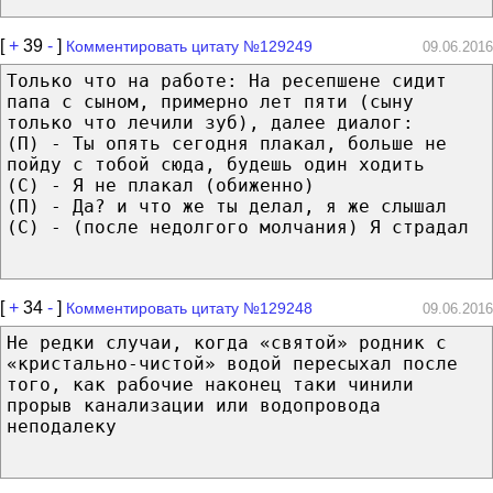
[
+
39
-
]
Комментировать цитату №129249
09.06.2016
Только что на работе: На ресепшене сидит
папа с сыном, примерно лет пяти (сыну
только что лечили зуб), далее диалог:
(П) - Ты опять сегодня плакал, больше не
пойду с тобой сюда, будешь один ходить
(С) - Я не плакал (обиженно)
(П) - Да? и что же ты делал, я же слышал
(С) - (после недолгого молчания) Я страдал
[
+
34
-
]
Комментировать цитату №129248
09.06.2016
Не редки случаи, когда «святой» родник с
«кристально-чистой» водой пересыхал после
того, как рабочие наконец таки чинили
прорыв канализации или водопровода
неподалеку