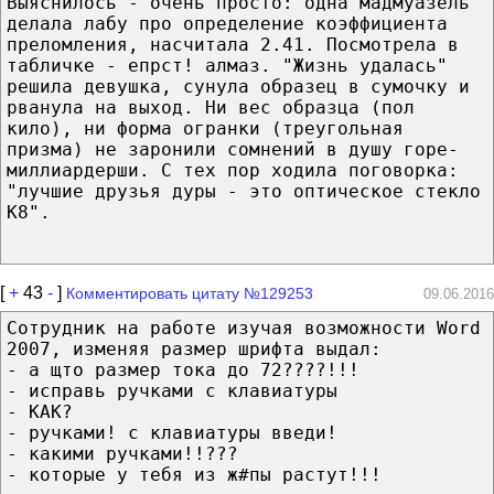
Выяснилось - очень просто: одна мадмуазель
делала лабу про определение коэффициента
преломления, насчитала 2.41. Посмотрела в
табличке - епрст! алмаз. "Жизнь удалась"
решила девушка, сунула образец в сумочку и
рванула на выход. Ни вес образца (пол
кило), ни форма огранки (треугольная
призма) не заронили сомнений в душу горе-
миллиардерши. С тех пор ходила поговорка:
"лучшие друзья дуры - это оптическое стекло
K8".
[
+
43
-
]
Комментировать цитату №129253
09.06.2016
Сотрудник на работе изучая возможности Word
2007, изменяя размер шрифта выдал:
- а щто размер тока до 72????!!!
- исправь ручками с клавиатуры
- КАК?
- ручками! с клавиатуры введи!
- какими ручками!!???
- которые у тебя из ж#пы растут!!!