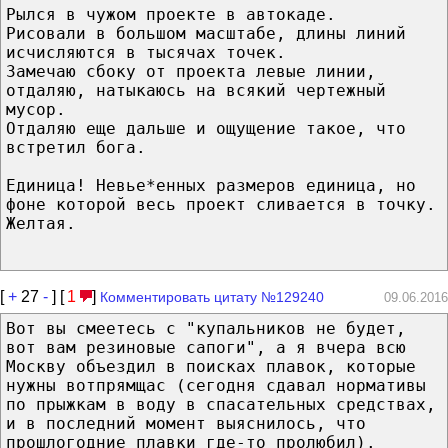
Рылся в чужом проекте в автокаде.
Рисовали в большом масштабе, длины линий
исчисляются в тысячах точек.
Замечаю сбоку от проекта левые линии,
отдаляю, натыкаюсь на всякий чертежный
мусор.
Отдаляю еще дальше и ощущение такое, что
встретил бога.
Единица! Невье*енных размеров единица, но
фоне которой весь проект сливается в точку.
Желтая.
[
+
27
-
] [
1
]
Комментировать цитату №129240
09.06.2016
Вот вы смеетесь с "купальников не будет,
вот вам резиновые сапоги", а я вчера всю
Москву объездил в поисках плавок, которые
нужны вотпрямщас (сегодня сдавал нормативы
по прыжкам в воду в спасательных средствах,
и в последний момент выяснилось, что
прошлогодние плавки где-то пролюбил).