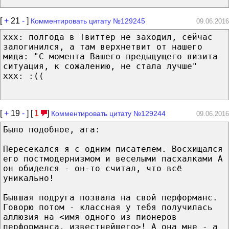
[
+
21
-
]
Комментировать цитату №129245
09.06.2016
xxx: полгода в Твиттер не заходил, сейчас
залогинился, а там верхнетвит от нашего
мида: "С момента Вашего предыдущего визита
ситуация, к сожалению, не стала лучше"
xxx: :((
[
+
19
-
] [
1
]
Комментировать цитату №129244
09.06.2016
Было подобное, ага:
Пересекался я с одним писателем. Восхищался
его постмодернизмом и веселыми пасхалками А
он обиделся - он-то считал, что всё
уникально!
Бывшая подруга позвала на свой перформанс.
Говорю потом - классная у тебя получилась
аллюзия на <имя одного из пионеров
перформанса, известнейшего>! А она мне - а