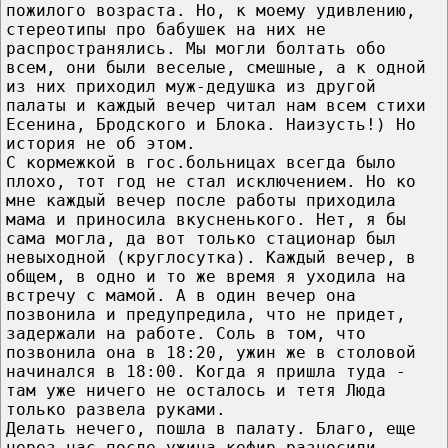
пожилого возраста. Но, к моему удивлению,
стереотипы про бабушек на них не
распространялись. Мы могли болтать обо
всем, они были веселые, смешные, а к одной
из них приходил муж-дедушка из другой
палаты и каждый вечер читал нам всем стихи
Есенина, Бродского и Блока. Наизусть!) Но
история не об этом.
С кормежкой в гос.больницах всегда было
плохо, тот год не стал исключением. Но ко
мне каждый вечер после работы приходила
мама и приносила вкусненького. Нет, я бы
сама могла, да вот только стационар был
невыходной (круглосутка). Каждый вечер, в
общем, в одно и то же время я уходила на
встречу с мамой. А в один вечер она
позвонила и предупредила, что не придет,
задержали на работе. Соль в том, что
позвонила она в 18:20, ужин же в столовой
начинался в 18:00. Когда я пришла туда -
там уже ничего не осталось и тетя Люда
только развела руками.
Делать нечего, пошла в палату. Благо, еще
через час после ужина кефир разносили.