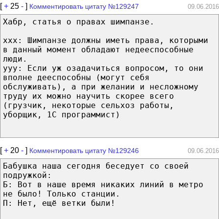
[
+
25
-
]
Комментировать цитату №129247
09.06.2016
Хабр, статья о правах шимпанзе.
xxx: Шимпанзе должны иметь права, которыми
в данный момент обладают недееспособные
люди.
yyy: Если уж озадачиться вопросом, то они
вполне дееспособны (могут себя
обслуживать), а при желании и несложному
труду их можно научить скорее всего
(грузчик, некоторые сельхоз работы,
уборщик, 1С программист)
[
+
20
-
]
Комментировать цитату №129246
09.06.2016
Бабушка наша сегодня беседует со своей
подружкой:
Б: Вот в наше время никаких линий в метро
не было! Только станции.
П: Нет, ещё ветки были!