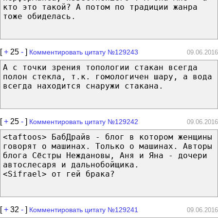
кто это такой? А потом по традиции жанра
тоже обиделась.
[
+
25
-
]
Комментировать цитату №129243
09.06.2016
А с точки зрения топологии стакан всегда
полон стекла, т.к. гомологичен шару, а вода
всегда находится снаружи стакана.
[
+
25
-
]
Комментировать цитату №129242
09.06.2016
<taftoos> БабДрайв - блог в котором женщины
говорят о машинах. Только о машинах. Авторы
блога Сёстры Неждановы, Аня и Яна - дочери
автослесаря и дальнобойщика.
<Sifrael> от гей брака?
[
+
32
-
]
Комментировать цитату №129241
09.06.2016