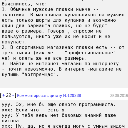
Выяснилось, что:
1. Обычные мужские плавки нынче --
экзотика. В магазинах купальников на мужчин
есть только шорты для купания и возможно
один-два варианта плавок, но не будет
вашего размера. Говорят, спросом не
пользуются, никто уже их не носит и не
покупает.
2. В спортивных магазинах плавки есть -- от
трех тысяч (как же -- "профессиональные"
же) и опять же не все размеры.
3. Найти не-интернет-магазин по интернету -
- почти невозможно. В интернет-магазине не
купишь "вотпрямщас".
[
+
22
-
]
Комментировать цитату №129239
09.06.2016
yyy: Эх, мне бы еще одного программиста.
xxx: Если что - есть я.
yyy: У тебя ведь нет базовых знаний даже
питона.
xxx: Ну, да, но я всегда могу с умным видом