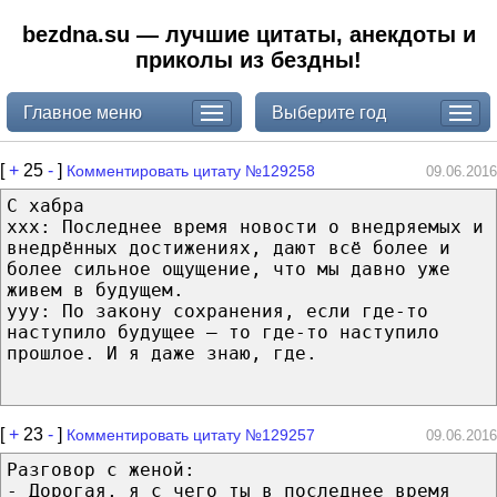
bezdna.su — лучшие цитаты, анекдоты и
приколы из бездны!
Главное меню
Выберите год
[
+
25
-
]
Комментировать цитату №129258
09.06.2016
С хабра
xxx: Последнее время новости о внедряемых и
внедрённых достижениях, дают всё более и
более сильное ощущение, что мы давно уже
живем в будущем.
yyy: По закону сохранения, если где-то
наступило будущее — то где-то наступило
прошлое. И я даже знаю, где.
[
+
23
-
]
Комментировать цитату №129257
09.06.2016
Разговор с женой:
- Дорогая, я с чего ты в последнее время