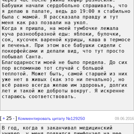
Бабушки начали сердобольно спрашивать, что
я делаю в палате, ведь до 19:00 я стабильно
была с мамой. Я рассказала правду и тут
меня как раз позвали на укол.
Когда я пришла, на моей тумбочке лежала
куча разнообразной еды: яблоки, булочки,
сок, кусочек вареной курицы, каша в термосе
и печенья. При этом все бабушки сидели с
покерфейсами и делали вид, что тут просто
побывал Санта.
Благодарности моей не было предела. До сих
пор вспоминаю тот случай с большой
теплотой. Может быть, самой старшей из них
уже нет в живых (как это ни печально), но
всё равно всегда желаю им здоровья, долгих
лет и такой же доброты вокруг. Я искренне
стараюсь соответствовать.
[
+
25
-
]
Комментировать цитату №129250
09.06.2016
В год, когда я заканчивал медицинский
универ, у меня появился лимфоузел на шее.