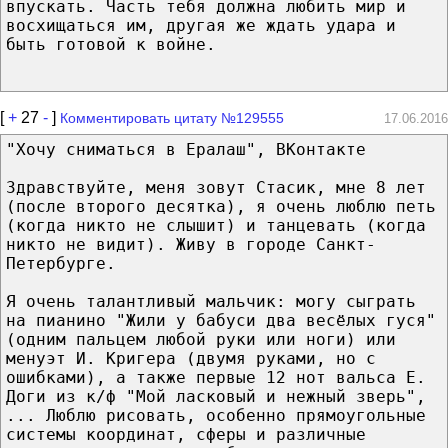
впускать. Часть тебя должна любить мир и
восхищаться им, другая же ждать удара и
быть готовой к войне.
[
+
27
-
]
Комментировать цитату №129555
17.06.2016
"Хочу сниматься в Ералаш", ВКонтакте
Здравствуйте, меня зовут Стасик, мне 8 лет
(после второго десятка), я очень люблю петь
(когда никто не слышит) и танцевать (когда
никто не видит). Живу в городе Санкт-
Петербурге.
Я очень талантливый мальчик: могу сыграть
на пианино "Жили у бабуси два весёлых гуся"
(одним пальцем любой руки или ноги) или
менуэт И. Кригера (двумя руками, но с
ошибками), а также первые 12 нот вальса Е.
Доги из к/ф "Мой ласковый и нежный зверь",
... Люблю рисовать, особенно прямоугольные
системы координат, сферы и различные