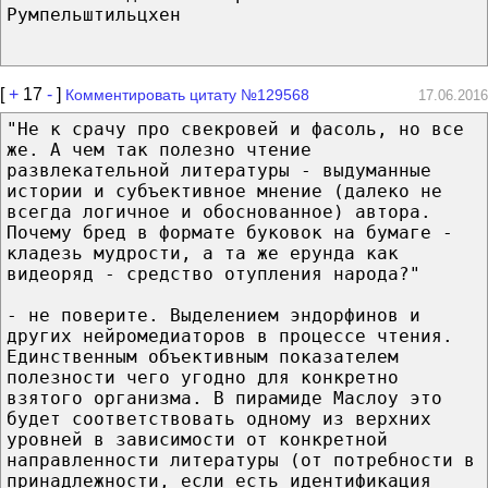
Румпельштильцхен
[
+
17
-
]
Комментировать цитату №129568
17.06.2016
"Не к срачу про свекровей и фасоль, но все
же. А чем так полезно чтение
развлекательной литературы - выдуманные
истории и субъективное мнение (далеко не
всегда логичное и обоснованное) автора.
Почему бред в формате буковок на бумаге -
кладезь мудрости, а та же ерунда как
видеоряд - средство отупления народа?"
- не поверите. Выделением эндорфинов и
других нейромедиаторов в процессе чтения.
Единственным объективным показателем
полезности чего угодно для конкретно
взятого организма. В пирамиде Маслоу это
будет соответствовать одному из верхних
уровней в зависимости от конкретной
направленности литературы (от потребности в
принадлежности, если есть идентификация