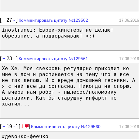
[
+
27
-
]
Комментировать цитату №129562
17.06.2016
inostranez: Евреи-хипстеры не делают
обрезание, а подворачивают >:)
[
+
23
-
]
Комментировать цитату №129561
17.06.2016
Хе Хе. Моя свекровь регулярно приходит ко
мне в дом и распинается на тему что я все
не так делаю. И о вреде домашней техники. А
я с ней всегда согласна. Никогда не спорю.
А вчера нам робот - пылесос/поломойку
доставили. Как бы старушку инфаркт не
хватил...
[
+
19
-
] [
1
]
Комментировать цитату №129560
17.06.2016
#девочко-феечко