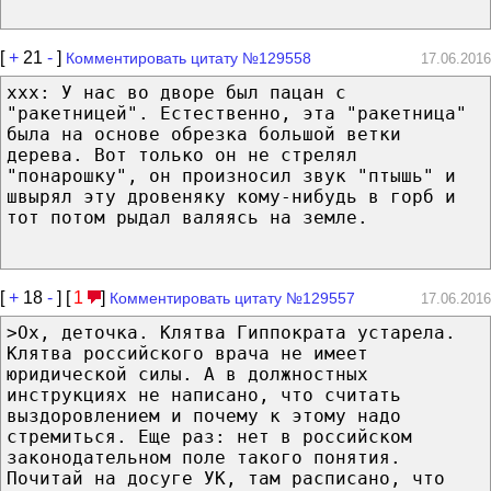
[
+
21
-
]
Комментировать цитату №129558
17.06.2016
xxx: У нас во дворе был пацан с
"ракетницей". Естественно, эта "ракетница"
была на основе обрезка большой ветки
дерева. Вот только он не стрелял
"понарошку", он произносил звук "птышь" и
швырял эту дровеняку кому-нибудь в горб и
тот потом рыдал валяясь на земле.
[
+
18
-
] [
1
]
Комментировать цитату №129557
17.06.2016
>Ох, деточка. Клятва Гиппократа устарела.
Клятва российского врача не имеет
юридической силы. А в должностных
инструкциях не написано, что считать
выздоровлением и почему к этому надо
стремиться. Еще раз: нет в российском
законодательном поле такого понятия.
Почитай на досуге УК, там расписано, что