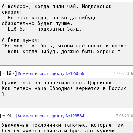
А вечером, когда пили чай, Медвежонок
сказал:
— Не знаю когда, но когда-нибудь
обязательно будет лучше.
— Ещё бы! — подхватил Заяц.
А Ёжик думал:
"Не может же быть, чтобы всё плохо и плохо
- ведь когда-нибудь должно быть хорошо!"
[
+
19
-
]
Комментировать цитату №129565
17.06.2016
Правительство запретило ввоз Дюрексов.
Как теперь наша Сбродная вернется в Россию
?
[
+
24
-
]
Комментировать цитату №129564
17.06.2016
Уважаемые поклонники тапочек, которые так
боятся чужого грибка и брезгают чужими