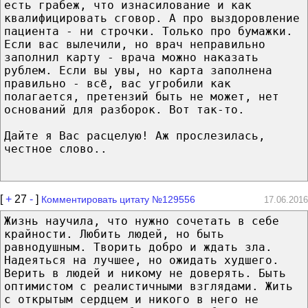
есть грабеж, что изнасилование и как
квалифицировать сговор. А про выздоровление
пациента - ни строчки. Только про бумажки.
Если вас вылечили, но врач неправильно
заполнил карту - врача можно наказать
рублем. Если вы увы, но карта заполнена
правильно - всё, вас угробили как
полагается, претензий быть не может, нет
оснований для разборок. Вот так-то.
Дайте я Вас расцелую! Аж прослезилась,
честное слово..
[
+
27
-
]
Комментировать цитату №129556
17.06.2016
Жизнь научила, что нужно сочетать в себе
крайности. Любить людей, но быть
равнодушным. Творить добро и ждать зла.
Надеяться на лучшее, но ожидать худшего.
Верить в людей и никому не доверять. Быть
оптимистом с реалистичными взглядами. Жить
с открытым сердцем и никого в него не