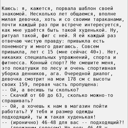
Каюсь: я, кажется, порвала шаблон своей
знакомой. Несколько лет общаемся, вполне
милая девочка, хоть и со своими тараканами,
почти каждый раз при встрече интересуется,
как мне удаётся быть такой худенькой. Ну,
ритуал такой, фиг с ней. Я ей каждый раз
отвечаю чистую правду: привыкла есть
понемногу и много двигаюсь. Совсем
привыкла, лет с 15 (мне сейчас 40+). Нет,
никаких специальных упражнений, спорта и
фитнесса. Конный спорт? Не смешите меня,
это покатушки по лесу и очень спортивная
уборка денников, ага. Очередной диалог,
девочка смотрит на мои 178 см с высоты
своих 159, первая часть пропущена:
-- Ой, а весишь ты сколько?
-- СкачкИ от 60 до 63, сколько можно-то
спрашивать?
-- Ой, а хочешь к нам в магазин пойти
работать? У тебя и размер одежды
подходящий, ты ж такая худенькая!
-- (иронично) 46-48 для вас -- подходящий?!
-- (дрожащим голосом) Но ведь 46-48 у