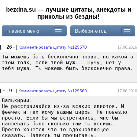
bezdna.su — лучшие цитаты, анекдоты и
приколы из бездны!
Главное меню
Выберите год
[
+
26
-
]
Комментировать цитату №129570
17.06.2016
Ты можешь быть бесконечно права, но какой в
этом толк, если твой муж... Шучу, нет у
тебя мужа. Ты можешь быть бесконечно права.
[
+
19
-
]
Комментировать цитату №129569
17.06.2016
Валькирии.
Не расстраивайся из-за всяких идиотов. И
феечек и тех кому важны цифры. Не повезло
просто. Если бы мы встретились, мне бы
наплевать было сколько там ты весишь.
Просто хочется что-то вдохновляющее
сказать. Надеюсь ты прочитаешь.