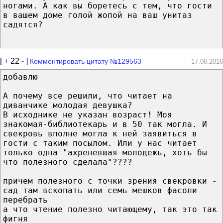
ногами. А как вы боретесь с тем, что гости
в вашем доме голой жопой на ваш унитаз
садятся?
[
+
22
-
]
Комментировать цитату №129563
17.06.2016
добавлю
А почему все решили, что читает на
диванчике молодая девушка?
В исходнике не указан возраст! Моя
знакомая-библиотекарь и в 50 так могла. И
свекровь вполне могла к ней заявиться в
гости с таким посылом. Или у нас читает
только одна "ахреневшая молодежь, хоть бы
что полезного сделала"????
причем полезного с точки зрения свекровки -
сад там вскопать или семь мешков фасоли
перебрать
а что чтение полезно читающему, так это так
фигня