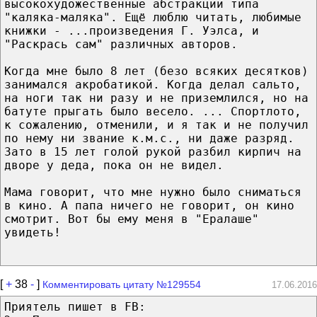
высокохудожественные абстракции типа
"каляка-маляка". Ещё люблю читать, любимые
книжки - ...произведения Г. Уэлса, и
"Раскрась сам" различных авторов.
Когда мне было 8 лет (безо всяких десятков)
занимался акробатикой. Когда делал сальто,
на ноги так ни разу и не приземлился, но на
батуте прыгать было весело. ... Спортлото,
к сожалению, отменили, и я так и не получил
по нему ни звание к.м.с., ни даже разряд.
Зато в 15 лет голой рукой разбил кирпич на
дворе у деда, пока он не видел.
Мама говорит, что мне нужно было сниматься
в кино. А папа ничего не говорит, он кино
смотрит. Вот бы ему меня в "Ералаше"
увидеть!
[
+
38
-
]
Комментировать цитату №129554
17.06.2016
Приятель пишет в FB: