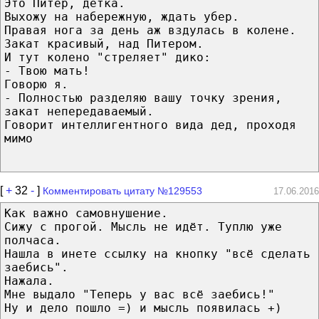
Это Питер, детка.
Выхожу на набережную, ждать убер.
Правая нога за день аж вздулась в колене.
Закат красивый, над Питером.
И тут колено "стреляет" дико:
- Твою мать!
Говорю я.
- Полностью разделяю вашу точку зрения,
закат непередаваемый.
Говорит интеллигентного вида дед, проходя
мимо
[
+
32
-
]
Комментировать цитату №129553
17.06.2016
Как важно самовнушение.
Сижу с прогой. Мысль не идёт. Туплю уже
полчаса.
Нашла в инете ссылку на кнопку "всё сделать
заебись".
Нажала.
Мне выдало "Теперь у вас всё заебись!"
Ну и дело пошло =) и мысль появилась +)