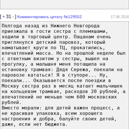
[
+
31
-
]
Комментировать цитату №129552
17.06.2016
Полгода назад из Нижнего Новгорода
приезжала в гости сестра с племяшами,
ходили в торговый центр. Пацанам очень
приглянулся детский паровоз, который
наматывает круги по ТЦ, прокатились,
впечатлений масса. Но на прошлой неделе был
с ответным визитом у сестры, вышел на
прогулку, а малышня меня потащила на
остановку трамвая: Дядя Сережа, поехали на
паровозе кататься! Я в ступоре... Ну,
поехали... Оказывается после поездки в
Москву сестра раз в месяц катает мальчишек
на кольцевом трамвае, расходов 20 рублей, а
впечатлений не меньше чем 600 московских
рублей.
Вместо морали: для детей важен процесс, а
не красивая упаковка, всем хорошего
настроения и добра, балуйте своих детей,
даже, если нет бюджета.