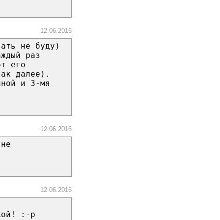
12.06.2016
вать не буду)
аждый раз
рт его
так далее).
иной и 3-мя
12.06.2016
 не
12.06.2016
кой! :-p