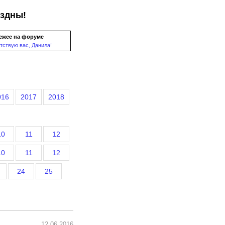
ездны!
ежее на форуме
тствую вас, Данила!
016
2017
2018
10
11
12
10
11
12
24
25
12.06.2016