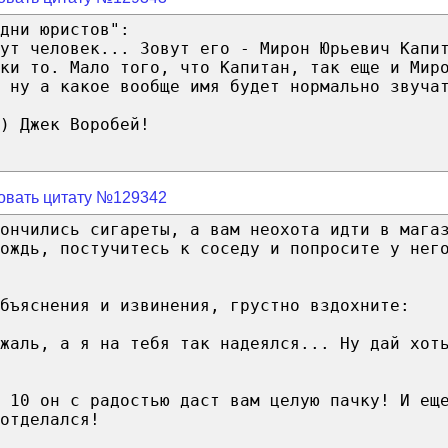
дни юристов":
ут человек... Зовут его - Мирон Юрьевич Капи
ки то. Мало того, что Капитан, так еще и Мир
, ну а какое вообще имя будет нормально звуча
) Джек Воробей!
овать цитату №129342
ончились сигареты, а вам неохота идти в мага
ождь, постучитесь к соседу и попросите у нег
объяснения и извинения, грустно вздохните:
жаль, а я на тебя так надеялся... Ну дай хот
 10 он с радостью даст вам целую пачку! И ещ
отделался!