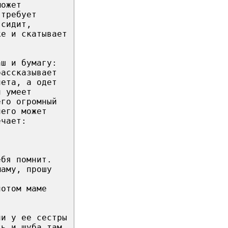
может
 требует
 сидит,
ке и скатывает
аш и бумагу:
рассказывает
лета, а одет
н умеет
его огромный
него может
ечает:
ебя помнит.
маму, прошу
потом маме
ли у ее сестры
ть и шуба там