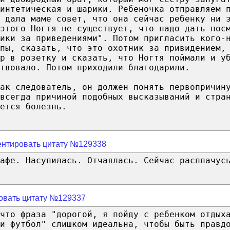
интетическая и шарики. Ребеночка отправляем 
 дала маме совет, что она сейчас ребенку ни 
этого Ногтя не существует, что надо дать пос
ики за приведениями". Потом пригласить кого-
пы, сказать, что это охотник за привидением,
р в розетку и сказать, что Ногтя поймали и у
твовало. Потом приходили благодарили.
ак следователь, он должен понять первопричин
всегда причиной подобных высказываний и стра
ется болезнь.
нтировать цитату №129338
афе. Насупилась. Отчаялась. Сейчас расплачус
овать цитату №129337
что фраза "дорогой, я пойду с ребенком отдых
и футбол" слишком идеальна, чтобы быть правд