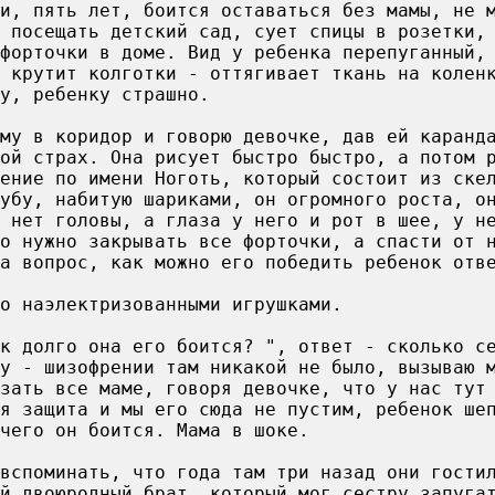
и, пять лет, боится оставаться без мамы, не 
 посещать детский сад, сует спицы в розетки,
форточки в доме. Вид у ребенка перепуганный,
 крутит колготки - оттягивает ткань на колен
у, ребенку страшно.
му в коридор и говорю девочке, дав ей каранд
ой страх. Она рисует быстро быстро, а потом 
ение по имени Ноготь, который состоит из ске
убу, набитую шариками, он огромного роста, о
 нет головы, а глаза у него и рот в шее, у н
о нужно закрывать все форточки, а спасти от 
а вопрос, как можно его победить ребенок отв
о наэлектризованными игрушками.
к долго она его боится? ", ответ - сколько с
у - шизофрении там никакой не было, вызываю 
зать все маме, говоря девочке, что у нас тут
я защита и мы его сюда не пустим, ребенок ше
чего он боится. Мама в шоке.
вспоминать, что года там три назад они гости
ий двоюродный брат, который мог сестру запуга