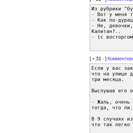
Из рубрики "бу
- Вот у меня т
- Как по-дурац
- Не, девочки
Капитан?..
- (с восторгом
[
+
31
-
]
Комментир
Если у вас зак
что на улице д
три месяца.
Выслушав его 
- Жаль, очень 
тогда, что ли.
В 9 случаях из
что так легко 