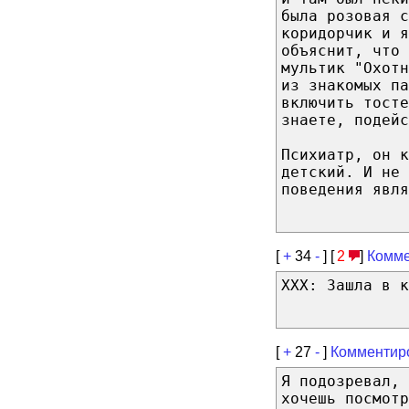
была розовая с
коридорчик и я
объяснит, что 
мультик "Охотн
из знакомых па
включить тосте
знаете, подейс
Психиатр, он к
детский. И не 
поведения явля
[
+
34
-
] [
2
]
Комме
ХХХ: Зашла в к
[
+
27
-
]
Комментир
Я подозревал, 
хочешь посмотр