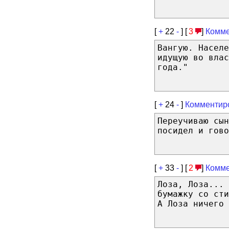
[
+
22
-
] [
3
]
Комме
Вангую. Населе
идущую во влас
года."
[
+
24
-
]
Комментир
Переучиваю сын
посидел и гово
[
+
33
-
] [
2
]
Комме
Лоза, Лоза...
бумажку со сти
А Лоза ничего 