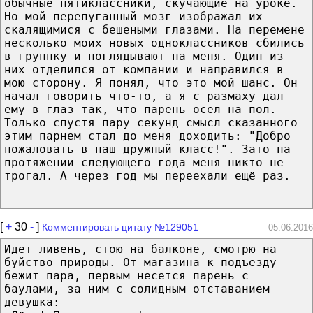
обычные пятиклассники, скучающие на уроке.
Но мой перепуганный мозг изображал их
скалящимися с бешеными глазами. На перемене
несколько моих новых одноклассников сбились
в группку и поглядывают на меня. Один из
них отделился от компании и направился в
мою сторону. Я понял, что это мой шанс. Он
начал говорить что-то, а я с размаху дал
ему в глаз так, что парень осел на пол.
Только спустя пару секунд смысл сказанного
этим парнем стал до меня доходить: "Добро
пожаловать в наш дружный класс!". Зато на
протяжении следующего года меня никто не
трогал. А через год мы переехали ещё раз.
[
+
30
-
]
Комментировать цитату №129051
05.06.2016
Идет ливень, стою на балконе, смотрю на
буйство природы. От магазина к подъезду
бежит пара, первым несется парень с
баулами, за ним с солидным отставанием
девушка: