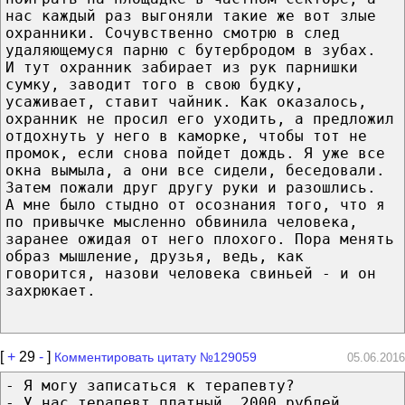
нас каждый раз выгоняли такие же вот злые
охранники. Сочувственно смотрю в след
удаляющемуся парню с бутербродом в зубах.
И тут охранник забирает из рук парнишки
сумку, заводит того в свою будку,
усаживает, ставит чайник. Как оказалось,
охранник не просил его уходить, а предложил
отдохнуть у него в каморке, чтобы тот не
промок, если снова пойдет дождь. Я уже все
окна вымыла, а они все сидели, беседовали.
Затем пожали друг другу руки и разошлись.
А мне было стыдно от осознания того, что я
по привычке мысленно обвинила человека,
заранее ожидая от него плохого. Пора менять
образ мышление, друзья, ведь, как
говорится, назови человека свиньей - и он
захрюкает.
[
+
29
-
]
Комментировать цитату №129059
05.06.2016
- Я могу записаться к терапевту?
- У нас терапевт платный, 2000 рублей.