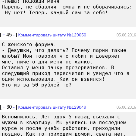
-Лёша! Подожди меня!
Парень, не сбавляя темпа и не оборачиваясь:
-Ну нет! Теперь каждый сам за себя!
[
+
45
-
]
Комментировать цитату №129050
05.06.2016
С женского форума:
- Девушки, что делать? Почему парни такие
жлобы? Мой говорил что любит и доверяет
мне, ничего для меня не жалко.
Оставил у меня пачку презервативов. В
следующий приход пересчитал и увидел что я
один использовала. Как он взвился!
Это из-за 50 рублей то?
[
+
30
-
]
Комментировать цитату №129049
05.06.2016
Вспомнилось. Лет эдак 5 назад въехали с
мужем в квартиру. Мы учились на последнем
курсе и после учебы работали, приходили
поздно. Как то приходим домой, света нет,