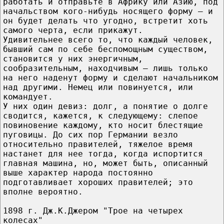
работать и отправьте в Африку или Азию, под
начальством кого-нибудь носящего форму – и
он будет делать что угодно, встретит хоть
самого черта, если прикажут.
Удивительнее всего то, что каждый человек,
бывший сам по себе беспомощным существом,
становится у них энергичным,
сообразительным, находчивым – лишь только
на него наденут форму и сделают начальником
над другими. Немец или повинуется, или
командует.
У них один девиз: долг, а понятие о долге
сводится, кажется, к следующему: слепое
повиновение каждому, кто носит блестящие
пуговицы. До сих пор Германии везло
относительно правителей, тяжелое время
настанет для нее тогда, когда испортится
главная машина, но, может быть, описанный
выше характер народа постоянно
подготавливает хороших правителей; это
вполне вероятно.
1898 г. Дж.К.Джером "Трое на четырех
колесах"