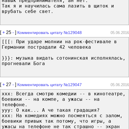
навык предпринимателя, ан нет.
Так я и научилась сама лазить в щиток и
врубать себе свет.
[
+
25
-
]
Комментировать цитату №129048
05.06.2016
[[[: При ударе молнии на рок-фестивале в
Германии пострадали 42 человека
}}}: музыка видать сотонинская исполнялась,
прогневали Бога
[
+
27
-
]
Комментировать цитату №129047
05.06.2016
xxx: Всегда смотрю комедии -- в кинотеатре,
боевики -- на компе, а ужасы -- на
телефоне.
yyy: О как... А че такая градация?
xxx: На комедиях можно посмеяться с залом,
боевики привык так потому, что игры, а
ужасы на телефоне не так страшно -- экран