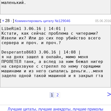
маленький.
[
+
28
-
]
Комментировать цитату №129046
05.06.2016
LibeRim1 3.06.16 | 14:01 |
Кстати, как сейчас проблема с читерами?
Извели их? Или до сих пор убийство всего
сервера и проч. и проч.?
Desperanto8683 3.06.16 | 14:08 |
я на днях зашел в онлайн, мимо меня
ПРОЛЕТЕЛ танк, а вслед за ним бежал нигер
на сверхзвуке с стрелял по нему горящими
машинами и из него сыпались деньги...меня
задело одной такой машиной и я закрыл гта
>
1
2
Лучшие цитаты, лучшие анекдоты, лучшие приколы