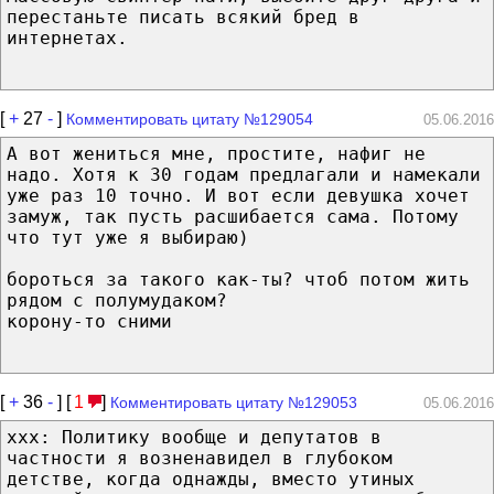
перестаньте писать всякий бред в
интернетах.
[
+
27
-
]
Комментировать цитату №129054
05.06.2016
А вот жениться мне, простите, нафиг не
надо. Хотя к 30 годам предлагали и намекали
уже раз 10 точно. И вот если девушка хочет
замуж, так пусть расшибается сама. Потому
что тут уже я выбираю)
бороться за такого как-ты? чтоб потом жить
рядом с полумудаком?
корону-то сними
[
+
36
-
] [
1
]
Комментировать цитату №129053
05.06.2016
xxx: Политику вообще и депутатов в
частности я возненавидел в глубоком
детстве, когда однажды, вместо утиных