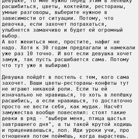
девушке, то мне нужно перед этим в лепешку
расшибиться, цветы, коктейли, рестораны,
умные разговоры, выберите нужное в
зависимости от ситуации. Потому, что
девочка, если захочет потрахаться,
улыбнется заманчиво и будет ей огромный
выбор.
А вот жениться мне, простите, нафиг не
надо. Хотя к 30 годам предлагали и намекали
уже раз 10 точно. И вот если девушка хочет
замуж, так пусть расшибается сама. Потому
что тут уже я выбираю)
Девушка пойдёт в постель с тем, кого сама
захочет. Ваши цветы-рестораны-конфеты тут
не играют никакой роли. Если ты ей
изначально не нравишься, то хоть в лепёшку
расшибись, а если нравишься, то достаточно
просто не вести себя, как мудак. Насчёт
замужества вообще повеселил: стоят такие
девки в ряд - "выбери меня, птица щастья
завтрашнего дня", а ты такой крутой ходишь
и прицениваешься, лол. Иди уроки учи, про
отношения потом поймёшь, когда вырастешь.