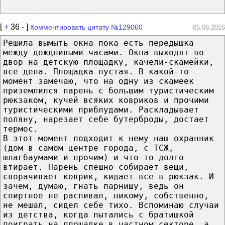
[
+
36
-
]
Комментировать цитату №129060
05.06.2016
Решила вымыть окна пока есть передышка
между дождливыми часами. Окна выходят во
двор на детскую площадку, качели-скамейки,
все дела. Площадка пустая. В какой-то
момент замечаю, что на одну из скамеек
приземлился парень с большим туристическим
рюкзаком, кучей всяких ковриков и прочими
туристическими приблудами. Раскладывает
поляну, нарезает себе бутерброды, достает
термос.
В этот момент подходит к нему наш охранник
(дом в самом центре города, с ТСЖ,
шлагбаумами и прочим) и что-то долго
втирает. Парень спешно собирает вещи,
сворачивает коврик, кидает все в рюкзак. И
зачем, думаю, гнать парнишу, ведь он
спиртное не распивал, никому, собственно,
не мешал, сидел себе тихо. Вспоминаю случаи
из детства, когда пытались с братишкой
поиграть на площадке в частном секторе, а