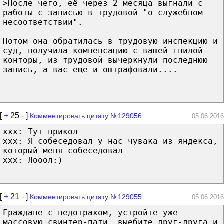
>После чего, её через 2 месяца выгнали с
работы с записью в трудовой "о служебном
несоответствии".
Потом она обратилась в трудовую инспекцию и
суд, получила компенсацию с вашей гнилой
конторы, из трудовой вычеркнули последнюю
запись, а вас еще и оштрафовали....
[
+
25
-
]
Комментировать цитату №129056
05.06.2016
xxx: Тут прикол
xxx: Я собеседовал у нас чувака из яндекса,
который меня собеседовал
xxx: Лооол:)
[
+
21
-
]
Комментировать цитату №129055
05.06.2016
Граждане с недотрахом, устройте уже
массовую свинтер-пати, выебите друг-друга и