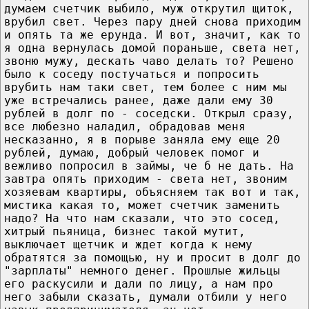
думаем счетчик выбило, муж открутил щиток,
врубил свет. Через пару дней снова приходим
и опять та же ерунда. И вот, значит, как то
я одна вернулась домой пораньше, света нет,
звоню мужу, дескать чаво делать то? Решено
было к соседу постучаться и попросить
врубить нам таки свет, тем более с ним мы
уже встречались ранее, даже дали ему 30
рублей в долг по - соседски. Открыл сразу,
все любезно наладил, обрадовав меня
несказанно, я в порыве заняла ему еще 20
рублей, думаю, добрый человек помог и
вежливо попросил в займы, че б не дать. На
завтра опять приходим - света нет, звоним
хозяевам квартиры, объясняем так вот и так,
мистика какая то, может счетчик заменить
надо? На что нам сказали, что это сосед,
хитрый пьяница, бизнес такой мутит,
выключает щетчик и ждет когда к нему
обратятся за помощью, ну и просит в долг до
"зарплаты" немного денег. Прошлые жильцы
его раскусили и дали по лицу, а нам про
него забыли сказать, думали отбили у него