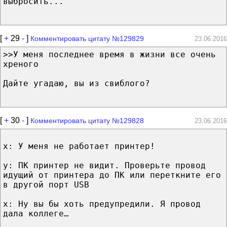
выбросить...
[
+
29
-
]
Комментировать цитату №129829
23.06.2016
>>У меня последнее время в жизни все очень
хреного
Дайте угадаю, вы из свиблого?
[
+
30
-
]
Комментировать цитату №129828
23.06.2016
x: У меня не работает принтер!
y: ПК принтер не видит. Проверьте провод
идущий от принтера до ПК или переткните его
в другой порт USB
x: Ну вы бы хоть предупредили. Я провод
дала коллеге…