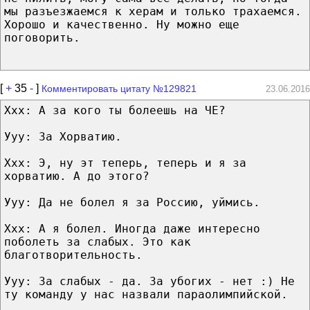
мы разъезжаемся к херам и только трахаемся.
Хорошо и качественно. Ну можно еще
поговорить.
[
+
35
-
]
Комментировать цитату №129821
23.06.2016
Ххх: А за кого ты болеешь на ЧЕ?
Ууу: За Хорватию.
Ххх: Э, ну эт теперь, теперь и я за
хорватию. А до этого?
Ууу: Да не болел я за Россию, уймись.
Ххх: А я болел. Иногда даже интересно
поболеть за слабых. Это как
благотворительность.
Ууу: За слабых - да. За убогих - нет :) Не
ту команду у нас назвали параолимпийской.