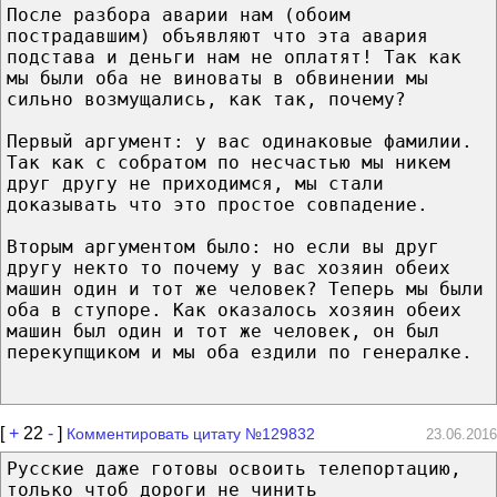
После разбора аварии нам (обоим
пострадавшим) объявляют что эта авария
подстава и деньги нам не оплатят! Так как
мы были оба не виноваты в обвинении мы
сильно возмущались, как так, почему?
Первый аргумент: у вас одинаковые фамилии.
Так как с собратом по несчастью мы никем
друг другу не приходимся, мы стали
доказывать что это простое совпадение.
Вторым аргументом было: но если вы друг
другу некто то почему у вас хозяин обеих
машин один и тот же человек? Теперь мы были
оба в ступоре. Как оказалось хозяин обеих
машин был один и тот же человек, он был
перекупщиком и мы оба ездили по генералке.
[
+
22
-
]
Комментировать цитату №129832
23.06.2016
Русские даже готовы освоить телепортацию,
только чтоб дороги не чинить