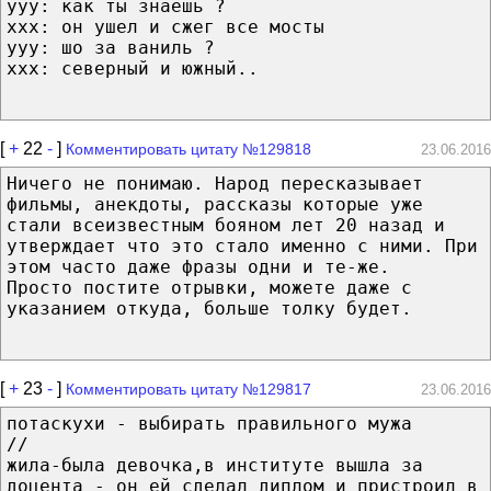
yyy: как ты знаешь ?
xxx: он ушел и сжег все мосты
yyy: шо за ваниль ?
xxx: северный и южный..
[
+
22
-
]
Комментировать цитату №129818
23.06.2016
Ничего не понимаю. Народ пересказывает
фильмы, анекдоты, рассказы которые уже
стали всеизвестным бояном лет 20 назад и
утверждает что это стало именно с ними. При
этом часто даже фразы одни и те-же.
Просто постите отрывки, можете даже с
указанием откуда, больше толку будет.
[
+
23
-
]
Комментировать цитату №129817
23.06.2016
потаскухи - выбирать правильного мужа
//
жила-была девочка,в институте вышла за
доцента - он ей сделал диплом и пристроил в