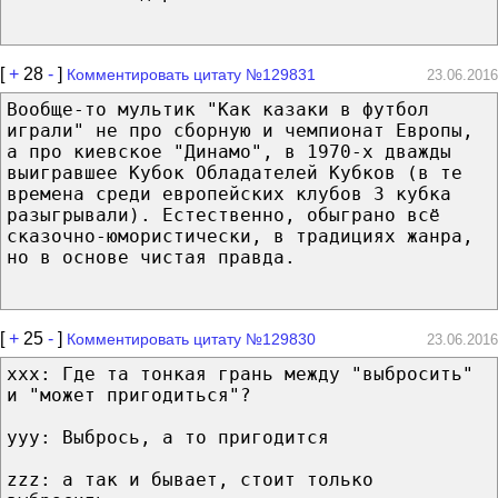
[
+
28
-
]
Комментировать цитату №129831
23.06.2016
Вообще-то мультик "Как казаки в футбол
играли" не про сборную и чемпионат Европы,
а про киевское "Динамо", в 1970-х дважды
выигравшее Кубок Обладателей Кубков (в те
времена среди европейских клубов 3 кубка
разыгрывали). Естественно, обыграно всё
сказочно-юмористически, в традициях жанра,
но в основе чистая правда.
[
+
25
-
]
Комментировать цитату №129830
23.06.2016
xxx: Где та тонкая грань между "выбросить"
и "может пригодиться"?
yyy: Выбрось, а то пригодится
zzz: а так и бывает, стоит только