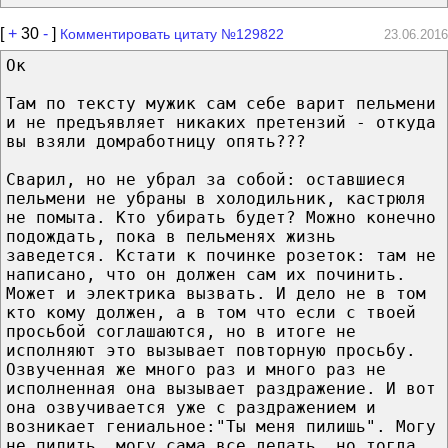
[
+
30
-
]
Комментировать цитату №129822
23.06.2016
Ок
Там по тексту мужик сам себе варит пельмени
и не предъявляет никаких претензий - откуда
вы взяли домработницу опять???
Сварил, но не убрал за собой: оставшиеся
пельмени не убраны в холодильник, кастрюля
не помыта. Кто убирать будет? Можно конечно
подождать, пока в пельменях жизнь
заведется. Кстати к починке розеток: там не
написано, что он должен сам их починить.
Может и электрика вызвать. И дело не в том
кто кому должен, а в том что если с твоей
просьбой соглашаются, но в итоге не
исполняют это вызывает повторную просьбу.
Озвученная же много раз и много раз не
исполненная она вызывает раздражение. И вот
она озвучивается уже с раздражением и
возникает гениальное:"Ты меня пилишь". Могу
не пилить, могу сама все делать, но тогда