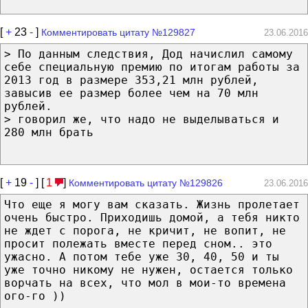
[
+
23
-
]
Комментировать цитату №129827
23.06.2016
> По данным следствия, Дод начислил самому
себе специальную премию по итогам работы за
2013 год в размере 353,21 млн рублей,
завысив ее размер более чем на 70 млн
рублей.
> говорил же, что надо не выделываться и
280 млн брать
[
+
19
-
] [
1
]
Комментировать цитату №129826
23.06.2016
Что еще я могу вам сказать. Жизнь пролетает
очень быстро. Приходишь домой, а тебя никто
не ждет с порога, не кричит, не вопит, не
просит полежать вместе перед сном.. это
ужасно. А потом тебе уже 30, 40, 50 и ты
уже точно никому не нужен, остается только
ворчать на всех, что мол в мои-то времена
ого-го ))