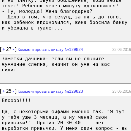
и на плитку. Звуки обалденные, вода везде
течет! Ребенок через минуту вдохновился!
- Ну, молодца! Жена благодарна?
- Дело в том, что секунд за пять до того,
как ребенок вдохновился, жена бросила банку
и убежала в туалет...
[
+
27
-
]
Комментировать цитату №129824
23.06.2016
Заметки дачника: если вы не слышите
жужжание слепня, значит он уже на вас
сидит.
[
+
25
-
]
Комментировать цитату №129823
23.06.2016
Блоооо!!!!
Да, с некоторыми фифами именно так. "Я тут
у тебя уже 3 месяца, а ну меняй свои
привычки!". Против 20-30-40-... лет
выработки привычки. У меня один вопрос - вы