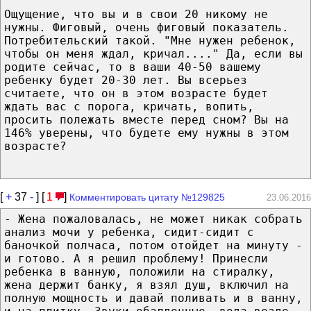
Ощущение, что вы и в свои 20 никому не
нужны. Фиговый, очень фиговый показатель.
Потребительский такой. "Мне нужен ребенок,
чтобы он меня ждал, кричал...." Да, если вы
родите сейчас, то в ваши 40-50 вашему
ребенку будет 20-30 лет. Вы всерьез
считаете, что он в этом возрасте будет
ждать вас с порога, кричать, вопить,
просить полежать вместе перед сном? Вы на
146% уверены, что будете ему нужны в этом
возрасте?
[
+
37
-
] [
1
]
Комментировать цитату №129825
23.06.2016
- Жена пожаловалась, не может никак собрать
анализ мочи у ребенка, сидит-сидит с
баночкой полчаса, потом отойдет на минуту -
и готово. А я решил проблему! Принесли
ребенка в ванную, положили на стиралку,
жена держит банку, я взял душ, включил на
полную мощность и давай поливать и в ванну,