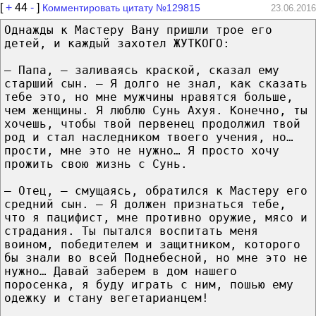
[
+
44
-
]
Комментировать цитату №129815
23.06.2016
Однажды к Мастеру Вану пришли трое его
детей, и каждый захотел ЖУТКОГО:
— Папа, — заливаясь краской, сказал ему
старший сын. — Я долго не знал, как сказать
тебе это, но мне мужчины нравятся больше,
чем женщины. Я люблю Сунь Ахуя. Конечно, ты
хочешь, чтобы твой первенец продолжил твой
род и стал наследником твоего учения, но…
прости, мне это не нужно… Я просто хочу
прожить свою жизнь с Сунь.
— Отец, — смущаясь, обратился к Мастеру его
средний сын. – Я должен признаться тебе,
что я пацифист, мне противно оружие, мясо и
страдания. Ты пытался воспитать меня
воином, победителем и защитником, которого
бы знали во всей Поднебесной, но мне это не
нужно… Давай заберем в дом нашего
поросенка, я буду играть с ним, пошью ему
одежку и стану вегетарианцем!