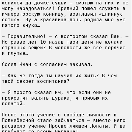
женился да дочке судьи — смотрю на них и не
могу нарадоваться! Средний пошел служить в
императорскую конницу, возглавил «длинную
сотню». Ну а красавица-дочь родила мне уже
пятого внука…
— Поразительно! – с восторгом сказал Ван. –
Но разве лет 10 назад твои дети не желали
странных вещей? В молодости же все горячие
и глупые…
Сосед Чжан с согласием закивал.
— Как же тогда ты научил их жить? В чем
твой секрет воспитания?
— Я просто сказал им, что если они не
прекратят валять дурака, я прибью их
лопатой…
После этого учение о свободе личности в
Поднебесной стало забываться – вместо него
расцвело учение Просветляющей Лопаты. И да
прибудет со всеми Нирвана!