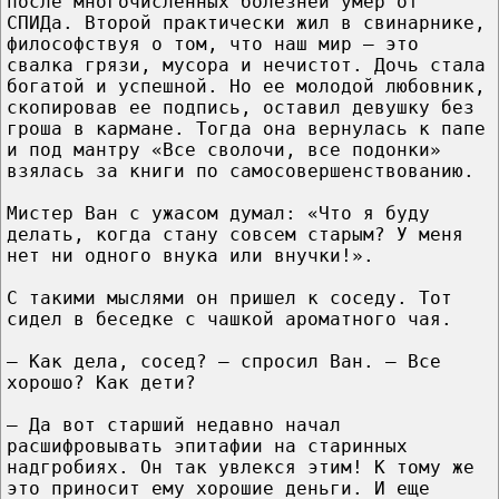
после многочисленных болезней умер от
СПИДа. Второй практически жил в свинарнике,
философствуя о том, что наш мир – это
свалка грязи, мусора и нечистот. Дочь стала
богатой и успешной. Но ее молодой любовник,
скопировав ее подпись, оставил девушку без
гроша в кармане. Тогда она вернулась к папе
и под мантру «Все сволочи, все подонки»
взялась за книги по самосовершенствованию.
Мистер Ван с ужасом думал: «Что я буду
делать, когда стану совсем старым? У меня
нет ни одного внука или внучки!».
С такими мыслями он пришел к соседу. Тот
сидел в беседке с чашкой ароматного чая.
— Как дела, сосед? – спросил Ван. – Все
хорошо? Как дети?
— Да вот старший недавно начал
расшифровывать эпитафии на старинных
надгробиях. Он так увлекся этим! К тому же
это приносит ему хорошие деньги. И еще