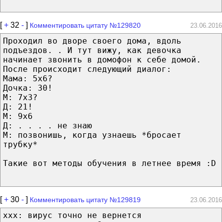
[
+
32
-
]
Комментировать цитату №129820
23.06.2016
Проходил во дворе своего дома, вдоль
подъездов. . И тут вижу, как девочка
начинает звонить в домофон к себе домой.
После происходит следующий диалог:
Мама: 5х6?
Дочка: 30!
М: 7х3?
Д: 21!
М: 9х6
Д: . . . . не знаю
М: позвонишь, когда узнаешь *бросает
трубку*
Такие вот методы обучения в летнее время :D
[
+
30
-
]
Комментировать цитату №129819
23.06.2016
xxx: вирус точно не вернется