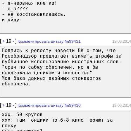
- я-нервная клетка!
- о_о????
- не восстанавливаюсь.
и уйду.
[
+
19
-
]
Комментировать цитату №99431
19.06.2014
Подпись к репосту новости ВК о том, что
Рособрнадзор предлагает взимать штрафы за
публичное использование иностранных слов:
"срач по сабжу обеспечен, но я бы
поддержала целиком и полностью"
Моя база данных двойных стандартов
обновлена.
[
+
19
-
]
Комментировать цитату №99430
19.06.2014
xxx: 50 кругов
xxx: там гонщики по 6-8 кило теряют за
гонку