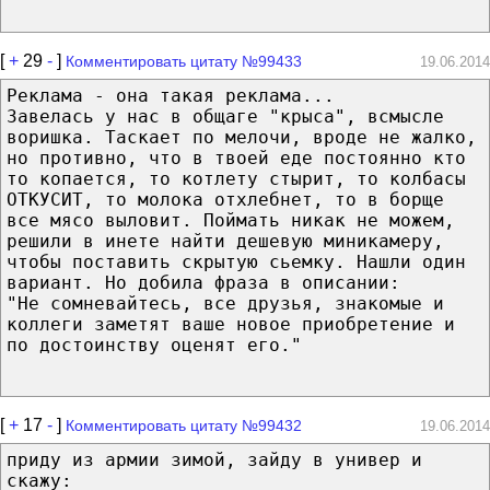
[
+
29
-
]
Комментировать цитату №99433
19.06.2014
Реклама - она такая реклама...
Завелась у нас в общаге "крыса", всмысле
воришка. Таскает по мелочи, вроде не жалко,
но противно, что в твоей еде постоянно кто
то копается, то котлету стырит, то колбасы
ОТКУСИТ, то молока отхлебнет, то в борще
все мясо выловит. Поймать никак не можем,
решили в инете найти дешевую миникамеру,
чтобы поставить скрытую сьемку. Нашли один
вариант. Но добила фраза в описании:
"Не сомневайтесь, все друзья, знакомые и
коллеги заметят ваше новое приобретение и
по достоинству оценят его."
[
+
17
-
]
Комментировать цитату №99432
19.06.2014
приду из армии зимой, зайду в универ и
скажу: