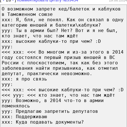
19.06.2014
О возможном запрете кед/балеток и каблуков
в Таможенном союзе
xxx: Я, бля, не понял. Как он связал в одну
категорию юношей и балетки\каблуки?
yyy: Ты в армии был? Нет? Вот и я не был,
кто знает, что нас там ждёт
xxx: высокие каблуки-то при чем? :D
yyy:
<<< xxx: <<< Во многом и из-за этого в 2014
году состоялся первый призыв юношей в ВС
России с плоскостопием, так как без этого
заболевания найти призывника, как отметил
депутат, практически невозможно.
xxx: я про связь
yyy:
<<< xxx: <<< высокие каблуки-то при чем? :D
<<< yyy: <<< кто знает, что нас там ждёт
yyy: Возможно, в 2014 что-то в армии
поменялось
yyy: Предлагаю запретить депутатов
xxx: Поддерживаю
xxx: Куда подавать документы?