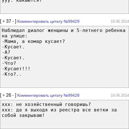
yyy: какаются?
[
+
37
-
]
Комментировать цитату №99429
19.06.2014
Наблюдал диалог женщины и 5-летнего ребенка
на улице:
-Мама, а комар кусает?
-Кусает.
-А?
-Кусает.
-Что?
-Кусает!!!
-Кто?..
[
+
26
-
]
Комментировать цитату №99428
19.06.2014
xxx: не хозяйственный говоришь?
xxx: да я выходя из реестра все ветки за
собой закрываю!