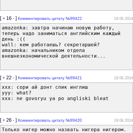
[
+
16
-
]
Комментировать цитату №99422
19.06.2014
amazonka: завтра начинаю новую работу,
теперь надо заниматься английским каждый
день :((
wall: кем работаешь? секретаршей?
amazonka: начальником отдела
внешнеэкономической деятельности...
[
+
22
-
]
Комментировать цитату №99421
19.06.2014
xxx: сори ай донт спик инглиш
yyy: what?
xxx: ne govoryu ya po angliski bleat
[
+
26
-
]
Комментировать цитату №99420
19.06.2014
Только нигер можно назвать нигера нигером.