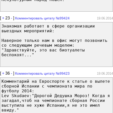
[
+
23
-
]
Комментировать цитату №99424
19.06.2014
Знакомая работает в сфере организации
выездных мероприятий:
Наверное только нам в офис могут позвонить
со следующим речевым моделем:
"Здравствуйте, это вас биотуалеты
беспокоят..."
[
+
36
-
]
Комментировать цитату №99423
19.06.2014
Комментарий на Евроспорте к статье о вылете
сборной Испании с чемпионата мира по
футболу 2014:
Lev Skudaev:"Дорогой Дедушка Мороз! Когда я
загадал,чтоб на чемпионате сборная России
выступила не хуже Испании,я не это имел
ввиду."