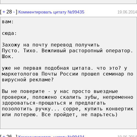
[
+
28
-
]
Комментировать цитату №99435
19.06.2014
вам:
сюда:
Захожу на почту перевод получить
Пусто. Тихо. Вежливый расторопный оператор.
Шок.
уже не первая подобная цитата. что это? у
маркетологов Почты России прошел семинар по
вирусной рекламе?
Вы не поверите - у нас просто выездные
проверки, положено скалить зубы, непременно
здороваться-прощаться и предлагать
позолотить ручку... сорре, купить конвертик
или лотерею. Все пройдет, не парьтесь)
[
+
26
-
]
Комментировать цитату №99434