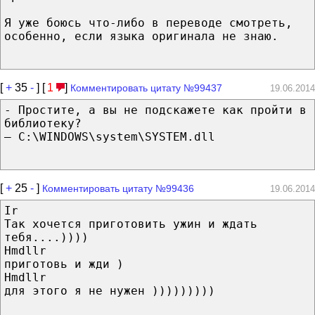
Я уже боюсь что-либо в переводе смотреть,
особенно, если языка оригинала не знаю.
[
+
35
-
] [
1
]
Комментировать цитату №99437
19.06.2014
- Простите, а вы не подскажете как пройти в
библиотеку?
— C:\WINDOWS\system\SYSTEM.dll
[
+
25
-
]
Комментировать цитату №99436
19.06.2014
Ir
Так хочется приготовить ужин и ждать
тебя....))))
Hmdllr
приготовь и жди )
Hmdllr
для этого я не нужен )))))))))