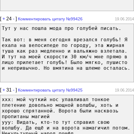
[
+
24
-
]
Комментировать цитату №99426
19.06.2014
Тут у нас пошла мода про голубей писать.
Так вот: в меня сегодня врезался голубь! Я
ехала на велосипеде по городу, эта жирная
туша как раз медленно и вальяжно взлетала.
И тут на моей скорости 30 км/ч мне прямо в
лицо прилетает голубь! Было мягко, пушисто
и непривычно. Но вмятина на шлеме осталась.
[
+
31
-
]
Комментировать цитату №99425
19.06.2014
xxx: мой чуткий нос улавливал тонкое
плетение довольно мощной волшбы, хоть и
хорошо спрятанной. Ворота были насквозь
пропитаны магией
yyy: Видать, кто-то тут справил свою
волшбу. Да ещё и на ворота намагичил потом.
Некультурный народ пошёл.