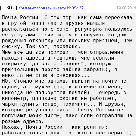
[
+
30
-
]
Комментировать цитату №99427
19.06.2014
Почта России. С тех пор, как сама переехала
в другой город (да и друзья начали
расползаться по стране) регулярно пользуюсь
ее услугами - считаю, что получить ко дню
рождения открытку или посылку приятней, чем
смс-ку. Так вот, парадокс.
Мне всегда все приходит, мои отправления
находят адресата (однажды мне вернули
открытку "до востребования", которую
приятельница просто забыла забрать), я
никогда не стою в очередях...
НО. Стоило мне однажды придти на почту не
одной, а с мужем (он, в отличие от меня,
никогда не пользуется почтой) - очередь в
километр, половина окошек не работает,
марки купить негде, нахамили... И друзья,
которые регулярно ругают Почту России не
получают моих писем, даже если отправляю на
разные адреса.
Похоже, Почта России - как религия:
работает только для тех, кто в нее верит :)