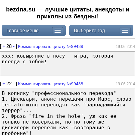
bezdna.su — лучшие цитаты, анекдоты и
приколы из бездны!
Главное меню
Выберите год
[
+
28
-
]
Комментировать цитату №99439
19.06.2014
xxx: ковыряние в носу - игра, которая
всегда с тобой!
[
+
22
-
]
Комментировать цитату №99438
19.06.2014
В копилку "профессионального перевода"
1. Дисквари, анонс передачи про Марс, слово
terraforming переводят как "зарождающийся
террор"...
2. Фраза "fire in the hole", уж как ее
только не коверкали, но по тому же
дискавери перевели как "возгорание в
пробоине"!