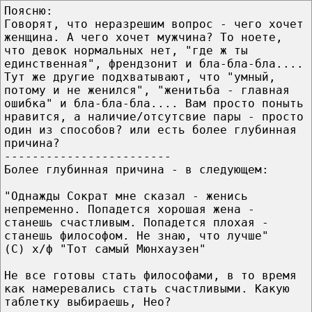
Поясню:
Говорят, что неразрешим вопрос - чего хочет
женщина. А чего хочет мужчина? То ноете,
что девок нормальных нет, "где ж ты
единственная", френдзонит и бла-бла-бла....
Тут же другие подхватывают, что "умный,
потому и не женился", "женитьба - главная
ошибка" и бла-бла-бла.... Вам просто поныть
нравится, а наличие/отсутсвие пары - просто
один из способов? или есть более глубинная
причина?
------------------------
Более глубинная причина - в следующем:
"Однажды Сократ мне сказал - женись
непременно. Попадется хорошая жена -
станешь счастливым. Попадется плохая -
станешь философом. Не знаю, что лучше"
(С) х/ф "Тот самый Мюнхаузен"
Не все готовы стать философами, в то время
как намеревались стать счастливыми. Какую
таблетку выбираешь, Нео?