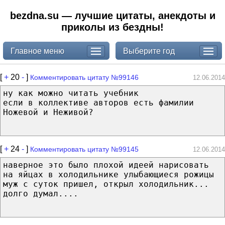
bezdna.su — лучшие цитаты, анекдоты и
приколы из бездны!
Главное меню
Выберите год
[
+
20
-
]
Комментировать цитату №99146
12.06.2014
ну как можно читать учебник
если в коллективе авторов есть фамилии
Ножевой и Неживой?
[
+
24
-
]
Комментировать цитату №99145
12.06.2014
наверное это было плохой идеей нарисовать
на яйцах в холодильнике улыбающиеся рожицы
муж с суток пришел, открыл холодильник...
долго думал....