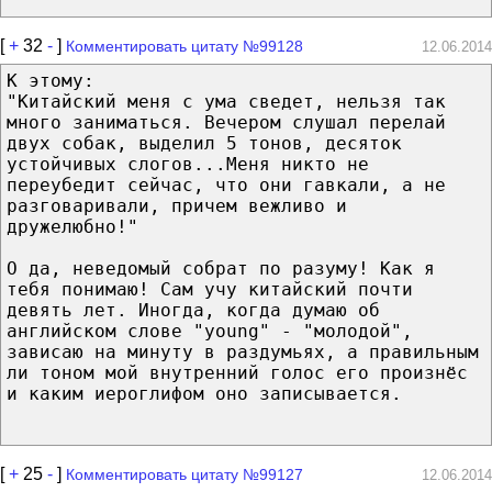
[
+
32
-
]
Комментировать цитату №99128
12.06.2014
К этому:
"Китайский меня с ума сведет, нельзя так
много заниматься. Вечером слушал перелай
двух собак, выделил 5 тонов, десяток
устойчивых слогов...Меня никто не
переубедит сейчас, что они гавкали, а не
разговаривали, причем вежливо и
дружелюбно!"
О да, неведомый собрат по разуму! Как я
тебя понимаю! Сам учу китайский почти
девять лет. Иногда, когда думаю об
английском слове "young" - "молодой",
зависаю на минуту в раздумьях, а правильным
ли тоном мой внутренний голос его произнёс
и каким иероглифом оно записывается.
[
+
25
-
]
Комментировать цитату №99127
12.06.2014