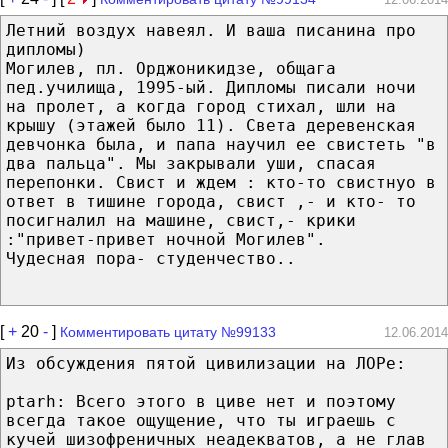
Летний воздух навеял. И ваша писанина про
дипломы)
Могилев, пл. Орджоникидзе, общага
пед.училища, 1995-ый. Дипломы писали ночи
на пролет, а когда город стихал, шли на
крышу (этажей было 11). Света деревенская
девчонка была, и папа научил ее свистеть "в
два пальца". Мы закрывали уши, спасая
перепонки. Свист и ждем : кто-то свистнуо в
ответ в тишине города, свист ,- и кто- то
посигналил на машине, свист,- крики
:"привет-привет ночной Могилев".
Чудесная пора- студенчество..
[
+
20
-
]
Комментировать цитату №99133
12.06.2014
Из обсуждения пятой цивилизации на ЛОРе:
ptarh: Всего этого в циве нет и поэтому
всегда такое ощущение, что ты играешь с
кучей шизофреничных неадекватов, а не глав