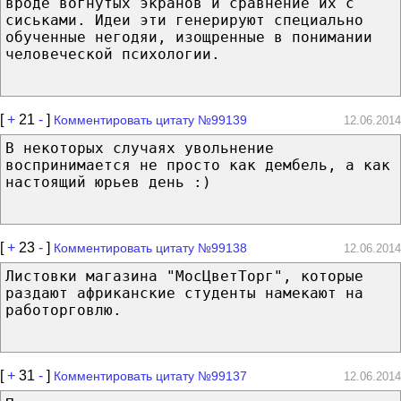
вроде вогнутых экранов и сравнение их с
сиськами. Идеи эти генерируют специально
обученные негодяи, изощренные в понимании
человеческой психологии.
[
+
21
-
]
Комментировать цитату №99139
12.06.2014
В некоторых случаях увольнение
воспринимается не просто как дембель, а как
настоящий юрьев день :)
[
+
23
-
]
Комментировать цитату №99138
12.06.2014
Листовки магазина "МосЦветТорг", которые
раздают африканские студенты намекают на
работорговлю.
[
+
31
-
]
Комментировать цитату №99137
12.06.2014