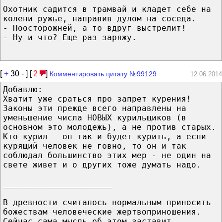
Охотник садится в трамвай и кладет себе на
колени ружье, направив дулом на соседа.
- Поосторожней, а то вдруг выстрелит!
- Ну и что? Еще раз заряжу.
[
+
30
-
] [
2
]
Комментировать цитату №99129
12.06.2014
Добавлю:
Хватит уже сраться про запрет курения!
Законы эти прежде всего направлены на
уменьшение числа НОВЫХ курильщиков (в
основном это молодежь), а не против старых.
Кто курил - он так и будет курить, а если
курящий человек не говно, то он и так
соблюдал большинство этих мер - не один на
свете живет и о других тоже думать надо.
______________________
В древности считалось нормальным приносить
божествам человеческие жертвоприношения.
Сейчас сама мысль об этом заставит