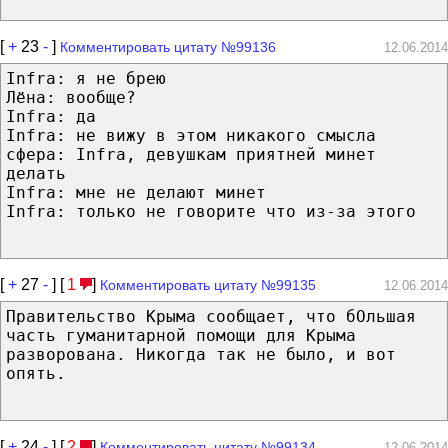
[
+
23
-
]
Комментировать цитату №99136
12.06.2014
Infra: я не брею
Лёна: вообще?
Infra: да
Infra: не вижу в этом никакого смысла
сфера: Infra, девушкам приятней минет
делать
Infra: мне не делают минет
Infra: только не говорите что из-за этого
[
+
27
-
] [
1
]
Комментировать цитату №99135
12.06.2014
Правительство Крыма сообщает, что бОльшая
часть гуманитарной помощи для Крыма
разворована. Никогда так не было, и вот
опять.
[
+
24
-
] [
2
]
Комментировать цитату №99134
12.06.2014