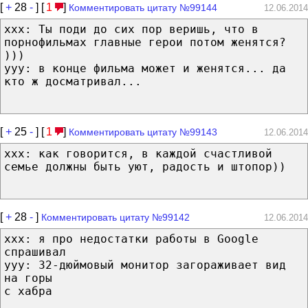
[
+
28
-
] [
1
]
Комментировать цитату №99144
12.06.2014
ххх: Ты поди до сих пор веришь, что в
порнофильмах главные герои потом женятся?
)))
ууу: в конце фильма может и женятся... да
кто ж досматривал...
[
+
25
-
] [
1
]
Комментировать цитату №99143
12.06.2014
ххх: как говорится, в каждой счастливой
семье должны быть уют, радость и штопор))
[
+
28
-
]
Комментировать цитату №99142
12.06.2014
xxx: я про недостатки работы в Google
спрашивал
yyy: 32-дюймовый монитор загораживает вид
на горы
с хабра