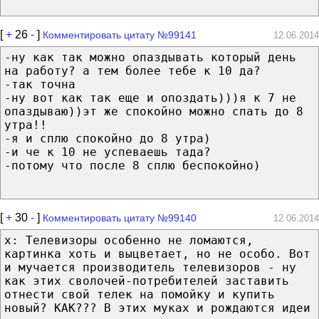
[
+
26
-
]
Комментировать цитату №99141
12.06.2014
-ну как так можно опаздывать который день
на работу? а тем более тебе к 10 да?
-так точна
-ну вот как так еще и опоздать)))я к 7 не
опаздываю))эт же спокойно можно спать до 8
утра!!
-я и сплю спокойно до 8 утра)
-и че к 10 не успеваешь тада?
-потому что после 8 сплю беспокойно)
[
+
30
-
]
Комментировать цитату №99140
12.06.2014
x: Телевизоры особенно не ломаются,
картинка хоть и выцветает, но не особо. Вот
и мучается производитель телевизоров - ну
как этих сволочей-потребителей заставить
отнести свой телек на помойку и купить
новый? КАК??? В этих муках и рождаются идеи