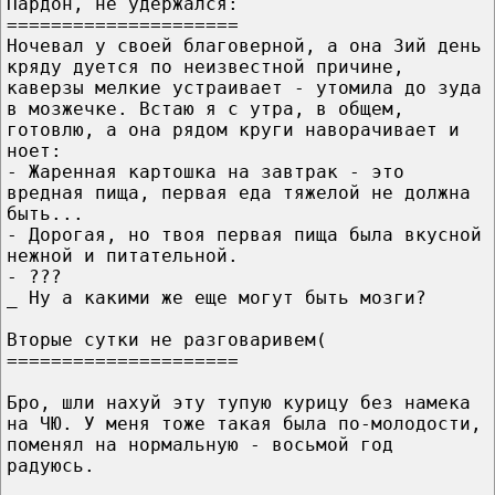
Пардон, не удержался:
=====================
Ночевал у своей благоверной, а она 3ий день
кряду дуется по неизвестной причине,
каверзы мелкие устраивает - утомила до зуда
в мозжечке. Встаю я с утра, в общем,
готовлю, а она рядом круги наворачивает и
ноет:
- Жаренная картошка на завтрак - это
вредная пища, первая еда тяжелой не должна
быть...
- Дорогая, но твоя первая пища была вкусной
нежной и питательной.
- ???
_ Ну а какими же еще могут быть мозги?
Вторые сутки не разговаривем(
=====================
Бро, шли нахуй эту тупую курицу без намека
на ЧЮ. У меня тоже такая была по-молодости,
поменял на нормальную - восьмой год
радуюсь.