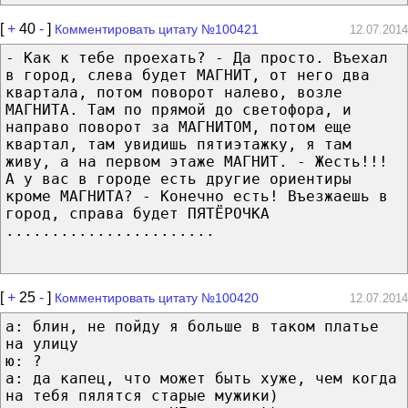
[
+
40
-
]
Комментировать цитату №100421
12.07.2014
- Как к тебе проехать? - Да просто. Въехал
в город, слева будет МАГНИТ, от него два
квартала, потом поворот налево, возле
МАГНИТА. Там по прямой до светофора, и
направо поворот за МАГНИТОМ, потом еще
квартал, там увидишь пятиэтажку, я там
живу, а на первом этаже МАГНИТ. - Жесть!!!
А у вас в городе есть другие ориентиры
кроме МАГНИТА? - Конечно есть! Въезжаешь в
город, справа будет ПЯТЁРОЧКА
.......................
[
+
25
-
]
Комментировать цитату №100420
12.07.2014
а: блин, не пойду я больше в таком платье
на улицу
ю: ?
a: да капец, что может быть хуже, чем когда
на тебя пялятся старые мужики)