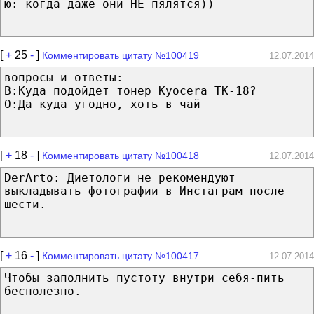
ю: когда даже они НЕ пялятся))
[
+
25
-
]
Комментировать цитату №100419
12.07.2014
вопросы и ответы:
В:Куда подойдет тонер Kyocera TK-18?
О:Да куда угодно, хоть в чай
[
+
18
-
]
Комментировать цитату №100418
12.07.2014
DerArto: Диетологи не рекомендуют
выкладывать фотографии в Инстаграм после
шести.
[
+
16
-
]
Комментировать цитату №100417
12.07.2014
Чтобы заполнить пустоту внутри себя-пить
бесполезно.