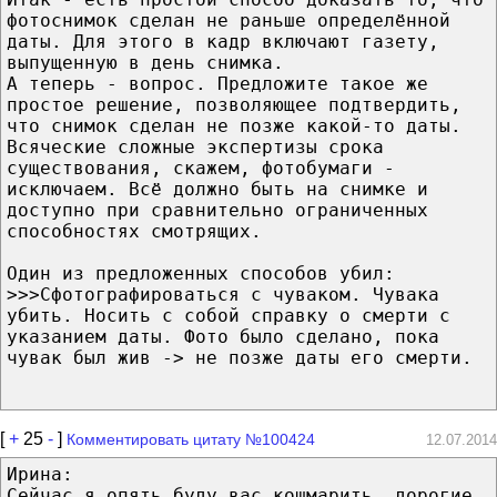
фотоснимок сделан не раньше определённой
даты. Для этого в кадр включают газету,
выпущенную в день снимка.
А теперь - вопрос. Предложите такое же
простое решение, позволяющее подтвердить,
что снимок сделан не позже какой-то даты.
Всяческие сложные экспертизы срока
существования, скажем, фотобумаги -
исключаем. Всё должно быть на снимке и
доступно при сравнительно ограниченных
способностях смотрящих.
Один из предложенных способов убил:
>>>Сфотографироваться с чуваком. Чувака
убить. Носить с собой справку о смерти с
указанием даты. Фото было сделано, пока
чувак был жив -> не позже даты его смерти.
[
+
25
-
]
Комментировать цитату №100424
12.07.2014
Ирина:
Сейчас я опять буду вас кошмарить, дорогие