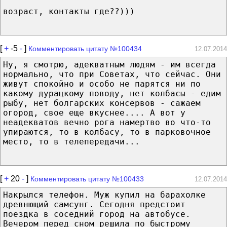
возраст, контакты где??)))
[
+
-5
-
]
Комментировать цитату №100434
12.07.2014
Ну, я смотрю, адекватным людям - им всегда
нормально, что при Советах, что сейчас. Они
живут спокойно и особо не парятся ни по
какому дурацкому поводу, нет колбасы - едим
рыбу, нет болгарских консервов - сажаем
огород, свое еще вкуснее.... А вот у
неадекватов вечно рога намертво во что-то
упираются, то в колбасу, то в парковочное
место, то в телепередачи...
[
+
20
-
]
Комментировать цитату №100433
12.07.2014
Накрылся телефон. Муж купил на барахолке
древнющий самсунг. Сегодня предстоит
поездка в соседний город на автобусе.
Вечером перед сном решила по быстрому