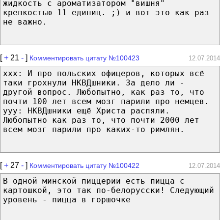
жидкость с ароматизатором "вишня"
крепкостью 11 единиц. ;) и вот это как раз
не важно.
[
+
21
-
]
Комментировать цитату №100423
12.07.2014
xxx: И про польских офицеров, которых всё
таки грохнули НКВДшники. За дело ли -
другой вопрос. Любопытно, как раз то, что
почти 100 лет всем мозг парили про немцев.
yyy: НКВДшники ещё Христа распяли.
Любопытно как раз то, что почти 2000 лет
всем мозг парили про каких-то римлян.
[
+
27
-
]
Комментировать цитату №100422
12.07.2014
В одной минской пиццерии есть пицца с
картошкой, это так по-белорусски! Следующий
уровень - пицца в горшочке