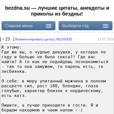
bezdna.su — лучшие цитаты, анекдоты и
приколы из бездны!
Главное меню
Выберите год
[
+
23
-
]
Комментировать цитату №100435
12.07.2014
К этому:
Где же вы, о чудные девушки, у которых по
году и больше не было секса?! Где вас
найти? А то как не подойдешь познакомиться
- так то она замужем, то парень есть, то
лесбиянка.
О себе: в меру упитанный мужчина в полном
расцвете сил, рост 180, блондин, глаза
голубые, характер близок к нордическому,
есть котэ.
Пишите, а лучше приходите в гости. Я и
борщом накормлю и чаем напою :-)