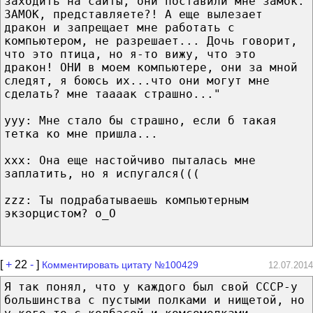
заходить на сайты, они поставили мне замок.
ЗАМОК, представляете?! А еще вылезает
дракон и запрещает мне работать с
компьютером, не разрешает... Дочь говорит,
что это птица, но я-то вижу, что это
дракон! ОНИ в моем компьютере, они за мной
следят, я боюсь их...что они могут мне
сделать? мне таааак страшно..."
yyy: Мне стало бы страшно, если б такая
тетка ко мне пришла...
xxx: Она еще настойчиво пыталась мне
заплатить, но я испугался(((
zzz: Ты подрабатываешь компьютерным
экзорцистом? о_О
[
+
22
-
]
Комментировать цитату №100429
12.07.2014
Я так понял, что у каждого был свой СССР-у
большинства с пустыми полками и нищетой, но