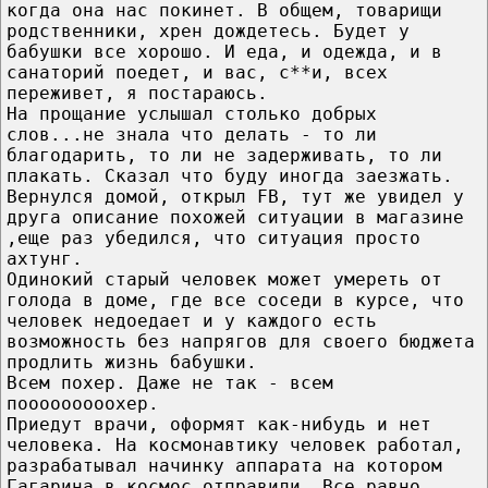
когда она нас покинет. В общем, товарищи
родственники, хрен дождетесь. Будет у
бабушки все хорошо. И еда, и одежда, и в
санаторий поедет, и вас, с**и, всех
переживет, я постараюсь.
На прощание услышал столько добрых
слов...не знала что делать - то ли
благодарить, то ли не задерживать, то ли
плакать. Сказал что буду иногда заезжать.
Вернулся домой, открыл FB, тут же увидел у
друга описание похожей ситуации в магазине
,еще раз убедился, что ситуация просто
ахтунг.
Одинокий старый человек может умереть от
голода в доме, где все соседи в курсе, что
человек недоедает и у каждого есть
возможность без напрягов для своего бюджета
продлить жизнь бабушки.
Всем похер. Даже не так - всем
пооооооооохер.
Приедут врачи, оформят как-нибудь и нет
человека. На космонавтику человек работал,
разрабатывал начинку аппарата на котором
Гагарина в космос отправили. Все равно.