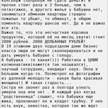
консьерж (попробуй не сдать деньги) и
прочее стоит раза в 2 больше, чем в
пятиэтажке, а другого жилья у бабушки нет,
заниматься обменом квартиры страшно -
пожилых то убьют, то обманут, в общем
поменять квартиру шансов нет. Да и не важно
все это.
Важно то, что эта несчастная корзина
продуктов, которой ей на месяц хватит стоит
2000 рублей. 2000 ДОЛБАННЫХ РУБЛЕЙ!
В 19 этажном двух подъездном доме бизнес
класса люди не могут скооперироваться и не
дать умереть бабушке с голоду.
А бабушка - то какая!))) Работала в ЦНИИ
космонавтики(кажется так назывался),
научный сотрудник, кандидат наук. Пела в
Большом когда-то. Посмотрел на фотографии
из далекой молодости - какая была красивая
женщина!) И такая старость...
Сестра ее звонит раз в полгода узнать
умерла она или нет . И каждый раз когда
"родственница" слышит, что бабушка еще
жива, проклинает ее и кладет трубку. У нее
есть внук, невестка, которая так же ждет