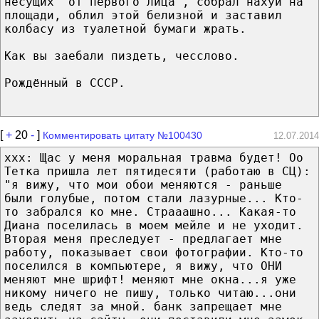
несущих "от первого лица", собрал нахуй на
площади, облил этой белизной и заставил
колбасу из туалетной бумаги жрать.
Как вы заебали пиздеть, чесслово.
Рождённый в СССР.
[
+
20
-
]
Комментировать цитату №100430
12.07.2014
xxx: Щас у меня моральная травма будет! Оо
Тетка пришла лет пятидесяти (работаю в СЦ):
"я вижу, что мои обои меняются - раньше
были голубые, потом стали лазурные... Кто-
то забрался ко мне. Страаашно... Какая-то
Диана поселилась в моем мейле и не уходит.
Вторая меня преследует - предлагает мне
работу, показывает свои фотографии. Кто-то
поселился в компьютере, я вижу, что ОНИ
меняют мне шрифт! меняют мне окна...я уже
никому ничего не пишу, только читаю...они
ведь следят за мной. банк запрещает мне