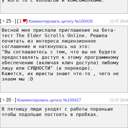
у кого то с колбасой и комсомолками.
[
+
25
-
] [
1
]
Комментировать цитату №100428
12.07.2014
Весной мне прислали приглашение на бета-
тест The Elder Scrolls Online. Решила
почитать из интереса лицензионное
соглашение и наткнулась на это:
"Вы соглашаетесь с тем, что вы не будете
предоставлять доступ к этому программному
обеспечению (включая ключ доступа) любому
лицу или СУЩНОСТИ" (в переводе).
Кажется, их юристы знают что-то , чего не
знаем мы :D
[
+
20
-
]
Комментировать цитату №100427
12.07.2014
В пятницу люди уходят с работы пораньше
чтобы подольше постоять в пробках.