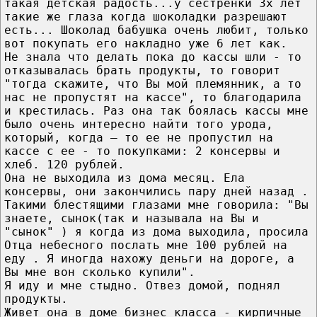
такая детская радость...у сестренки 3х лет
такие же глаза когда шоколадки разрешают
есть... Шоколад бабушка очень любит, только
вот покупать его накладно уже 6 лет как.
Не знала что делать пока до кассы шли - то
отказывалась брать продукты, то говорит
"тогда скажите, что Вы мой племянник, а то
нас не пропустят на кассе", то благодарила
и крестилась. Раз она так боялась кассы мне
было очень интересно найти того урода,
который, когда – то ее не пропустил на
кассе с ее - то покупками: 2 консервы и
хлеб. 120 рублей.
Она не выходила из дома месяц. Ела
консервы, они закончились пару дней назад .
Такими блестящими глазами мне говорила: "Вы
знаете, сынок(так и называла на Вы и
"сынок" ) я когда из дома выходила, просила
Отца небесного послать мне 100 рублей на
еду . Я иногда нахожу деньги на дороге, а
Вы мне вон сколько купили".
Я иду и мне стыдно. Отвез домой, поднял
продукты.
Живет она в доме бизнес класса - кирпичные