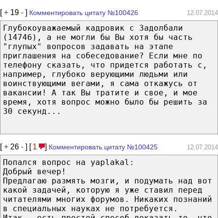
[
+
19
-
]
Комментировать цитату №100426
12.07.2014
Глубокоуважаемый кадровик с Задолбали
(14746), а не могли бы Вы хотя бы часть
"глупых" вопросов задавать на этапе
приглашения на собеседование? Если мне по
телефону сказать, что придется работать с,
например, глубоко верующими людьми или
воинствующими вегами, я сама откажусь от
вакансии! А так Вы тратите и свое, и мое
время, хотя вопрос можно было бы решить за
30 секунд...
[
+
26
-
] [
1
]
Комментировать цитату №100425
12.07.2014
Попался вопрос на yaplakal:
Добрый вечер!
Предлагаю размять мозги, и подумать над вот
какой задачей, которую я уже ставил перед
читателями многих форумов. Никаких познаний
в специальных науках не потребуется.
Итак - есть простой способ доказать то, что