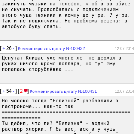
закинуть музыки на телефон, чтоб в автобусе
не скучать. Продолбалась с подключением
этого чуда техники к компу до утра. 7 утра.
Так и не подключила. Но проблема решена: в
автобусе буду спать.
[
+
26
-
]
Комментировать цитату №100432
12.07.2014
Депутат Клишас уже много лет не держал в
руках ничего кроме доллара, но тут ему
попалась сторублёвка ...
[
+
54
-
] [
2
]
Комментировать цитату №100431
12.07.2014
Но молоко тогда "Белизной" разбавляли в
гастрономе... как-то так
===========================================
=============
Ты дебил, что ли? "Белизна" - водный
раствор хлорки. Я бы вас, всю эту чушь