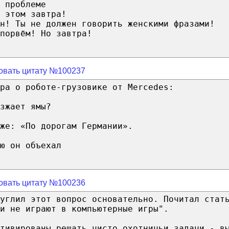
 проблеме
 этом завтра!
н! Ты не должен говорить женскими фразами!
порвём! Но завтра!
овать цитату №100237
ра о роботе-грузовике от Mercedes:
зжает ямы?
же: «По дорогам Германии».
ю он объехал
овать цитату №100236
углил этот вопрос основательно. Почитал стат
и не играют в компьютерные игры".
тивированы решать чисто охотничьи задачи - в