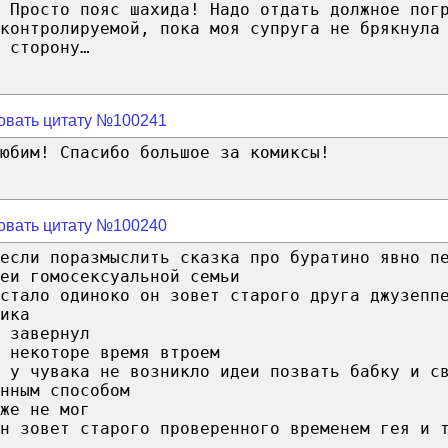
 Просто пояс шахида! Надо отдать должное пог
контролируемой, пока моя супруга не брякнула
 сторону…
овать цитату №100241
юбим! Спасибо большое за комиксы!
овать цитату №100240
если поразмыслить сказка про буратино явно п
еи гомосексуальной семьи
стало одиноко он зовет старого друга джузепп
ика
 завернул
 некоторе время втроем
 у чувака не возникло идеи позвать бабку и с
нным способом
же не мог
н зовет старого проверенного временем гея и 