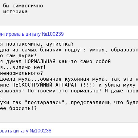
 бы символично
 истерика
нтировать цитату №100239
я познакомила, аутистка?
дна из самых близких подруг: умная, образова
о сам дурак!
я думал НОРМАЛЬНАЯ как-то само собой
я...видимо нет!
ненормального?
доела муха...обычная кухонная муха, так эта 
ине ПЕСКОСТРУЙНЫЙ АППАРАТ (!!!) и убила муху
азывала! По-твоему это нормально? Я даже пор
.
мухи так "постаралась", представляешь что буд
ее бросить!?
овать цитату №100238