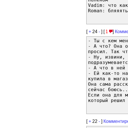
Vadim: что как
Roman: бляяять
[
+
24
-
] [
1
]
Комме
- Ты с кем мен
- А что? Она о
просил. Так чт
- Ну, извини, 
подразумеваетс
- А что в ней 
- Ей как-то на
купила в магаз
Она сама расск
сейчас боюсь..
Если она для 
который решил 
[
+
22
-
]
Комментир