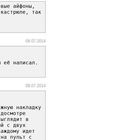
овые айфоны,
 кастрюле, так
08.07.2014
м её написал.
08.07.2014
ажную накладку
 досмотре
выглядит в
ый с двух
каждому идет
 на пульт с