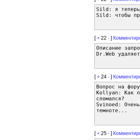
Sild: я теперь
Sild: чтобы пр
[
+
22
-
]
Комментир
Описание запро
Dr.Web удаляет
[
+
24
-
]
Комментир
Вопрос на фору
Kollyan: Как п
сломался?
Svinoed: Очень
темноте...
[
+
25
-
]
Комментир