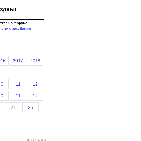
ездны!
ежее на форуме
тствую вас, Данила!
016
2017
2018
10
11
12
10
11
12
24
25
08.07.2014