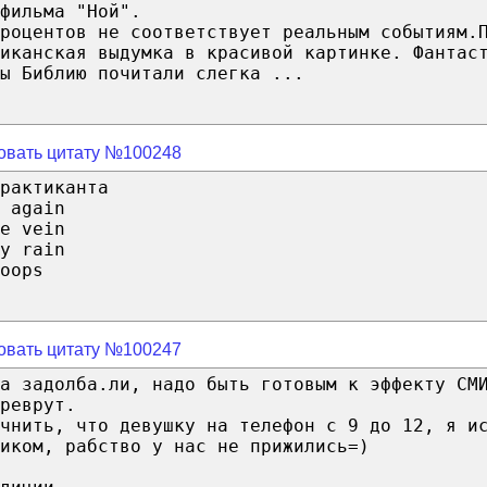
фильма "Ной".
роцентов не соответствует реальным событиям.
иканская выдумка в красивой картинке. Фантас
ы Библию почитали слегка ...
овать цитату №100248
рактиканта
 again
e vein
y rain
oops
овать цитату №100247
а задолба.ли, надо быть готовым к эффекту СМ
реврут.
чнить, что девушку на телефон с 9 до 12, я и
иком, рабство у нас не прижились=)