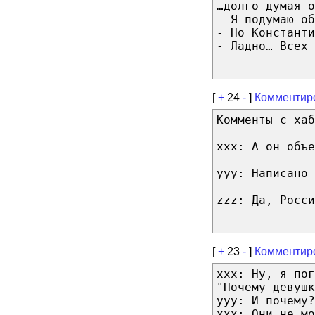
…долго думая о
- Я подумаю об
- Но Константи
- Ладно… Всех 
[
+
24
-
]
Комментир
Комменты с хаб
xxx: А он объе
yyy: Написано 
zzz: Да, Росси
[
+
23
-
]
Комментир
xxx: Ну, я пог
"Почему девушк
yyy: И почему?
xxx: Они не мо