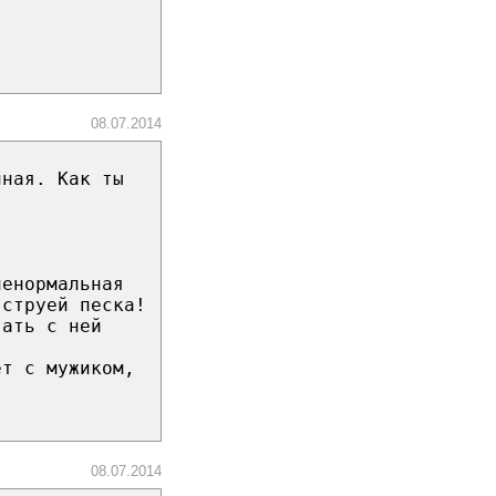
08.07.2014
нная. Как ты
ненормальная
 струей песка!
вать с ней
ет с мужиком,
08.07.2014