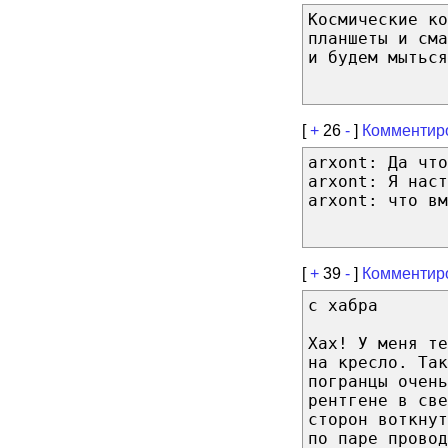
Космические ко
планшеты и сма
и будем мыться
[
+
26
-
]
Комментир
arxont: Да что
arxont: Я наст
arxont: что в
[
+
39
-
]
Комментир
с хабра
Хах! У меня те
на кресло. Так
погранцы очень
рентгене в све
сторон воткнут
по паре провод