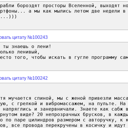
рабли бороздят просторы Вселенной, выходят н
ртфоны... а мы как мылись летом две недели в
...)))
овать цитату №100243
 ты знаешь о лени!
олько ленивый,
место того, чтобы искать в гугле программу са
овать цитату №100242
тя мучается спиной, мы с женой привезли масс
ую, с грелкой и вибромассажем, на пульте. На
 напряглись и занервничали. Знаете как сабж 
рнутом виде? 20 непрозрачных брусков, в кажд
о по паре цилиндров размером с авторучку, к 
ов, все провода перекручены в косичку и идут