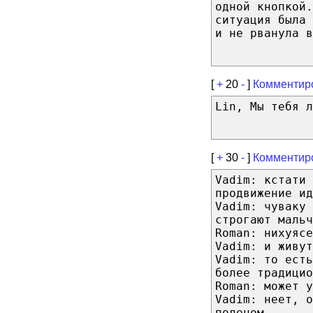
одной кнопкой.
ситуация была 
и не рванула в
[
+
20
-
]
Комментир
Lin, Мы тебя л
[
+
30
-
]
Комментир
Vadim: кстати 
продвижение ид
Vadim: чуваку 
строгают мальч
Roman: нихуясе
Vadim: и живут
Vadim: то есть
более традицио
Roman: может у
Vadim: неет, о
поленом