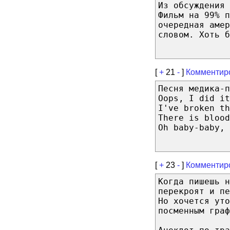
Из обсуждения 
Фильм на 99% п
очередная амер
словом. Хоть б
[
+
21
-
]
Комментир
Песня медика-п
Oops, I did it
I've broken th
There is blood
Oh baby-baby, 
[
+
23
-
]
Комментир
Когда пишешь н
перекроят и пе
Но хочется уто
посменным граф