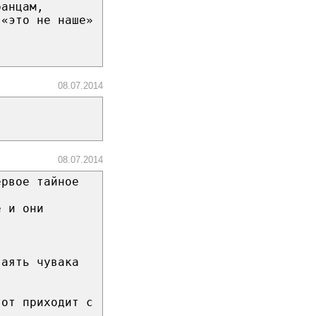
ранцам,
 «это не наше»
08.07.2014
08.07.2014
ервое тайное
е и они
ваять чувака
тот приходит с