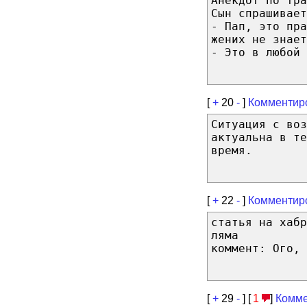
Анекдот по тра
Сын спрашивает
- Пап, это пра
жених не знает
- Это в любой 
[
+
20
-
]
Комментир
Ситуация с воз
актуальна в те
время.
[
+
22
-
]
Комментир
статья на хабр
ляма
коммент: Ого, 
[
+
29
-
] [
1
]
Комме