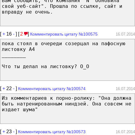
Вам сообщить, что компания "N" обновила
свой уеб-сайт". Прошла по ссылке, сайт и
вправду не очень.
[
+
16
-
] [
2
]
Комментировать цитату №100575
16.07.2014
пока стоял в очереди созерцал на пафосную
листовку А4
________
Что ты делал на листовку? О_О
[
+
22
-
]
Комментировать цитату №100574
16.07.2014
Из комментариев к порно-ролику: "Она должна
быть натренированным ниндзей. Она совсем не
издает шума"
[
+
23
-
]
Комментировать цитату №100573
16.07.2014