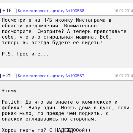
[
+
18
-
]
Комментировать цитату №100568
16.07.2014
Посмотрите на Ч/Б иконку Инстаграма в
области уведомлений. Внимательно
посмотрите! Смотрите? А теперь представьте
себе, что это стиральная машина. Всё,
теперь вы всегда будете её видеть!
P.S. Простите...
[
+
25
-
]
Комментировать цитату №100567
16.07.2014
Этому
Palich: Да что вы знаете о комплексах и
фобиях?! Живу один. Моясь дома в душе, если
роняю мыло, то прежде чем поднять, с
опаской оглядываюсь по сторонам.
Хорош гнать то? С НАДЕЖДООой))