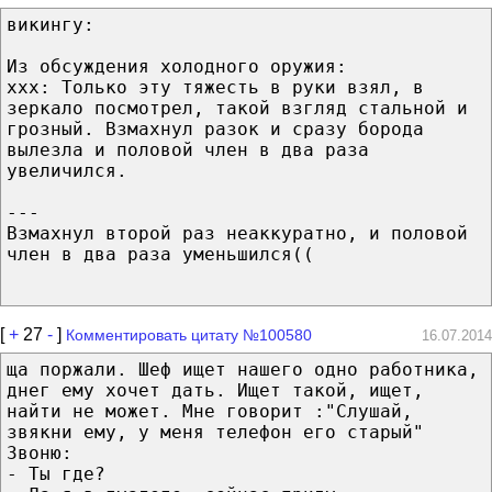
викингу:
Из обсуждения холодного оружия:
xxx: Только эту тяжесть в руки взял, в
зеркало посмотрел, такой взгляд стальной и
грозный. Взмахнул разок и сразу борода
вылезла и половой член в два раза
увеличился.
---
Взмахнул второй раз неаккуратно, и половой
член в два раза уменьшился((
[
+
27
-
]
Комментировать цитату №100580
16.07.2014
ща поржали. Шеф ищет нашего одно работника,
днег ему хочет дать. Ищет такой, ищет,
найти не может. Мне говорит :"Слушай,
звякни ему, у меня телефон его старый"
Звоню:
- Ты где?