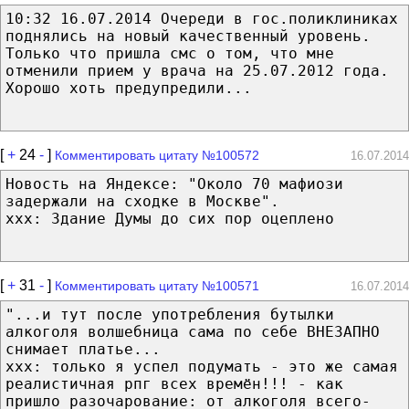
10:32 16.07.2014 Очереди в гос.поликлиниках
поднялись на новый качественный уровень.
Только что пришла смс о том, что мне
отменили прием у врача на 25.07.2012 года.
Хорошо хоть предупредили...
[
+
24
-
]
Комментировать цитату №100572
16.07.2014
Новость на Яндексе: "Около 70 мафиози
задержали на сходке в Москве".
xxx: Здание Думы до сих пор оцеплено
[
+
31
-
]
Комментировать цитату №100571
16.07.2014
"...и тут после употребления бутылки
алкоголя волшебница сама по себе ВНЕЗАПНО
снимает платье...
ххх: только я успел подумать - это же самая
реалистичная рпг всех времён!!! - как
пришло разочарование: от алкоголя всего-