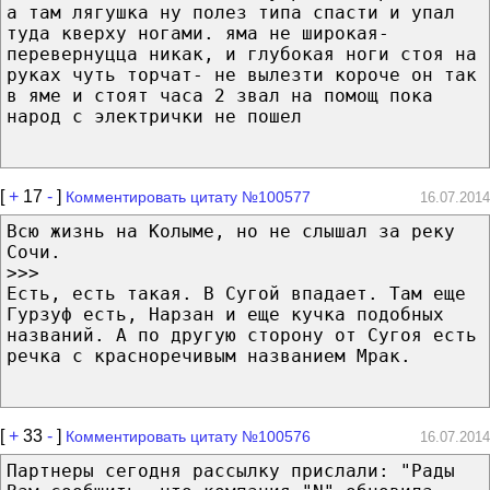
а там лягушка ну полез типа спасти и упал
туда кверху ногами. яма не широкая-
перевернуцца никак, и глубокая ноги стоя на
руках чуть торчат- не вылезти короче он так
в яме и стоят часа 2 звал на помощ пока
народ с электрички не пошел
[
+
17
-
]
Комментировать цитату №100577
16.07.2014
Всю жизнь на Колыме, но не слышал за реку
Сочи.
>>>
Есть, есть такая. В Сугой впадает. Там еще
Гурзуф есть, Нарзан и еще кучка подобных
названий. А по другую сторону от Сугоя есть
речка с красноречивым названием Мрак.
[
+
33
-
]
Комментировать цитату №100576
16.07.2014
Партнеры сегодня рассылку прислали: "Рады