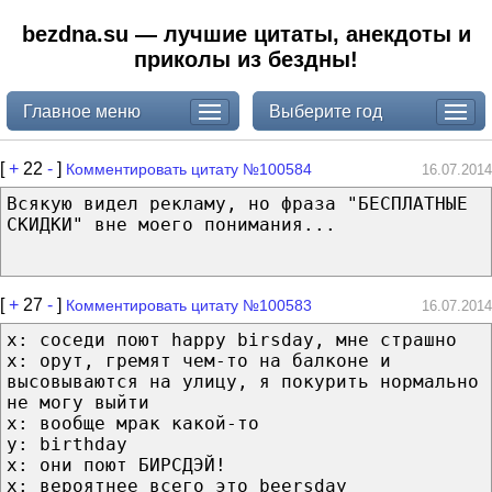
bezdna.su — лучшие цитаты, анекдоты и
приколы из бездны!
Главное меню
Выберите год
[
+
22
-
]
Комментировать цитату №100584
16.07.2014
Всякую видел рекламу, но фраза "БЕСПЛАТНЫЕ
СКИДКИ" вне моего понимания...
[
+
27
-
]
Комментировать цитату №100583
16.07.2014
х: соседи поют happy birsday, мне страшно
х: орут, гремят чем-то на балконе и
высовываются на улицу, я покурить нормально
не могу выйти
х: вообще мрак какой-то
у: birthday
х: они поют БИРСДЭЙ!
х: вероятнее всего это beersday