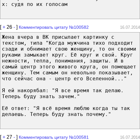
х: судя по их голосам
[
+
26
-
]
Комментировать цитату №100582
16.07.2014
Жена вчера в ВК присылает картинку с
текстом, типа "Когда мужчина тихо подходит
сзади и обнимает свою женщину, то он своими
руками замыкает круг. Её круг и свой. Круг
нежности, тепла, понимания, защиты. И в
самый центр этого живого круга, он помещает
женщину. Тем самым он невольно показывает,
что сейчас она - центр его Вселенной..."
Я ей накорябал: "Я все время так делаю.
Теперь буду знать зачем."
Её ответ: "Я всё время люблю когда ты так
делаешь. Теперь буду знать почему."
[
+
27
-
]
Комментировать цитату №100581
16.07.2014