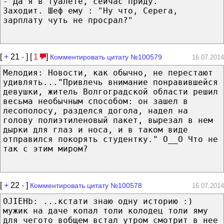
- Да я в туалете, сейчас приду.
Заходит. Шеф ему : "Ну что, Серега,
зарплату чуть не просрал?"
[
+
21
-
] [
1
]
Комментировать цитату №100579
16.07.2014
Мелодия: Новости, как обычно, не перестают
удивлять..."Привлечь внимание понравившейся
девушки, житель Волгоградской области решил
весьма необычным способом: он зашел в
лесополосу, разделся догола, надел на
голову полиэтиленовый пакет, вырезал в нем
дырки для глаз и носа, и в таком виде
отправился покорять студентку." О__О Что не
так с этим миром?
[
+
22
-
]
Комментировать цитату №100578
16.07.2014
OJIEHb: ...кстати знаю одну историю :)
мужик на даче копал толи колодец толи яму
для чегото вобщем встал утром смотрит в нее