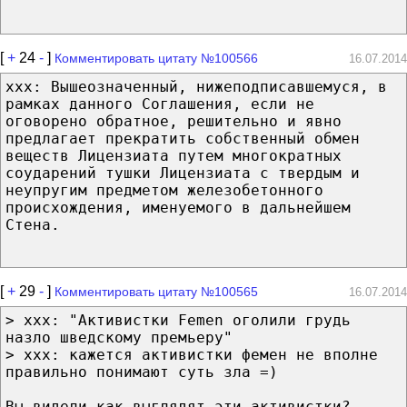
[
+
24
-
]
Комментировать цитату №100566
16.07.2014
xxx: Вышеозначенный, нижеподписавшемуся, в
рамках данного Соглашения, если не
оговорено обратное, решительно и явно
предлагает прекратить собственный обмен
веществ Лицензиата путем многократных
соударений тушки Лицензиата с твердым и
неупругим предметом железобетонного
происхождения, именуемого в дальнейшем
Стена.
[
+
29
-
]
Комментировать цитату №100565
16.07.2014
> xxx: "Активистки Femen оголили грудь
назло шведскому премьеру"
> ххх: кажется активистки фемен не вполне
правильно понимают суть зла =)
Вы видели как выглядят эти активистки?