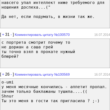
навсего упал интеллект ниже требуемого для
ношения доспеха...("
Да нет, если подумать, в жизни так же.
[
+
31
-
]
Комментировать цитату №100570
16.07.2014
с портрета смотрит почему то
не дориан а саша грей
ты точно взял в прокате нужный
блюрей?
[
+
26
-
]
Комментировать цитату №100569
16.07.2014
o-umi
у меня месячные кончились - аппетит пропал.
зачем только баклажаны тушила....((
Shnur
Ты это меня в гости так пригласила ? ;-)