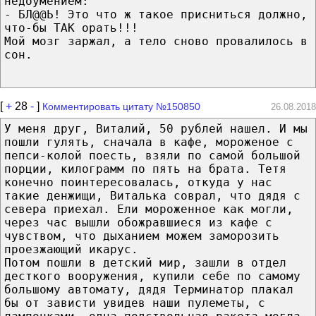
недоумением:
- БЛ@@Ь! Это что ж такое присниться должно,
что-бы ТАК орать!!!
Мой мозг заржал, а тело сново провалилось в
сон.
[
+
28
-
]
Комментировать цитату №150850
26.08.2018
У меня друг, Виталий, 50 рублей нашел. И мы
пошли гулять, сначала в кафе, мороженое с
пепси-колой поесть, взяли по самой большой
порции, килограмм по пять на брата. Тетя
конечно поинтересовалась, откуда у нас
такие денжищи, Виталька соврал, что дядя с
севера приехал. Ели мороженное как могли,
через час вышли обожравшиеся из кафе с
чувством, что дыханием можем заморозить
проезжающий икарус.
Потом пошли в детский мир, зашли в отдел
десткого вооружения, купили себе по самому
большому автомату, дядя Терминатор плакал
бы от зависти увидев наши пулеметы, с