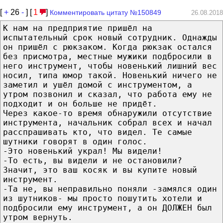
[
+
26
-
] [
1
]
Комментировать цитату №150849
26.08.2018
К нам на предприятие пришёл на
испытательный срок новый сотрудник. Однажды
он пришёл с рюкзаком. Когда рюкзак остался
без присмотра, местные мужики подбросили в
него инструмент, чтобы новенький лишний вес
носил, типа юмор такой. Новенький ничего не
заметил и ушёл домой с инструментом, а
утром позвонил и сказал, что работа ему не
подходит и он больше не придёт.
Через какое-то время обнаружили отсутствие
инструмента, начальник собрал всех и начал
расспрашивать кто, что видел. Те самые
шутники говорят в один голос.
-Это новенький украл! Мы видели!
-То есть, вы видели и не остановили?
Значит, это ваш косяк и вы купите новый
инструмент.
-Та не, вы неправильно поняли -замялся один
из шутников- мы просто пошутить хотели и
подбросили ему инструмент, а он ДОЛЖЕН был
утром вернуть.