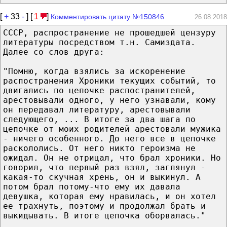
[
+
33
-
] [
1
]
Комментировать цитату №150846
26.08.2018
СССР, распространение не прошедшей цензуру
литературы посредством т.н. Самиздата.
Далее со слов друга:
"Помню, когда взялись за искоренение
распостранения Хроники текущих событий, то
двигались по цепочке распостранителей,
арестовывали одного, у него узнавали, кому
он передавал литературу, арестовывали
следующего, ... В итоге за два шага по
цепочке от моих родителей арестовали мужика
- ничего особенного. До него все в цепочке
раскололись. От него никто героизма не
ожидал. Он не отрицал, что брал хроники. Но
говорил, что первый раз взял, заглянул -
какая-то скучная хрень, он и выкинул. А
потом брал потому-что ему их давала
девушка, которая ему нравилась, и он хотел
ее трахнуть, поэтому и продолжал брать и
выкидывать. В итоге цепочка оборвалась."