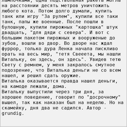
лампочками, одна подствольная ракета могла
на расстоянии десять метров уничтожить
любого кота. Потом долго думали, купить
танк или игру "За рулем", купили все таки
танк, папы же военные. После пошли в
булошную, купили пирожных "картошка" штук
двадцать, "для дяди с севера". И вот с
большим пакетом пирожных и вооруженые до
зубов, вошли во двор. Во дворе нас ждал
фуррор, только дура Ленка начала пискливо
орать на весь мир, "тетя Свееета, мы нашли
Витальку, он здесь, он здесь". Увидев тетю
Свету с ремнем, у меня закралось смутное
подозрение, что Виталька деньги не со всем
нашел, и решил сдать оружие.
Виталька оказывается правда нашел деньги,
на камоде лежали, дома.
Витальку выпустили через три дня, за
хорошее поведение, говорит по "досрочному"
вышел, так как наказан был на неделю. Но на
скамейку, дня два не садился. Автор -
grundig.