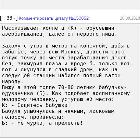
[
+
36
-
]
Комментировать цитату №150852
26.08.2018
Рассказывает коллега (К) - орусевший
азербайджанец, далее от первого лица.
Захожу с утра в метро на конечной, дабы в
забытье, через всю Москву, довести свою
пятую точку до места зарабатывания денег.
Сел, зажмурил глаза и вроде бы только вот-
вот и окунулся в сладкий дрем, как на
следующей станции набился полный вагон
народу.
Вижу в этой толпе 70-80 летнюю бабульку-
одуванчика (Б). Как подобает воспитанному
молодому человеку, уступаю ей место:
К: - Садитесь бабушка!
Бабуля улыбнулась и нежным, ласковым
голосом, произнесла:
Б: - Не чурка, а прелесть!