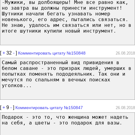
-Мужики, вы долбоящеры! Мне все равно как,
но завтра вы должны принести инструмент!
Шутники начали бегать узнавать номер
новенького, его адрес, пытались связаться.
Не знаю, удалось им связаться или нет, но в
итоге шутники купили новый инструмент.
[
+
32
-
]
Комментировать цитату №150848
26.08.2018
Самый распространенный вид привидения в
белом саване - это призрак людей, умерших в
попытках поменять пододеяльник. Так они и
мечутся по спальням в вечных поисках
уголков...
[
+
9
-
]
Комментировать цитату №150847
26.08.2018
Подарок - это то, что женщина может надеть
на себя, а цветы - это подарок для вазы.