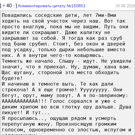
[
+
40
-
]
Комментировать цитату №150851
26.08.2018
Повадились соседские дети, лет 7ми-8ми
ходить на свой участок через наш. Вот так
просто внаглую, пока мы не видим. Путь они
видите ли сокращают. Даже калитку не
закрывают за собой. Я тогда как раз сруб
под баню срубил. Стоит, без окон и дверей
под усадку, только дырки небольшие вместо
них. А я внутри чего-то ковыряюсь.
Темнеть же начало. Слышу - идут. Не увидели
значит, что я приехал. Ну, думаю, хана вам.
Щас шугану, стороной это место обходить
будете!
И начинаю в темноте выть. Те как дали
стрекоча! А я еще громче! Ууууууууу. Они
бегут, орут, маму зовут. А я по-звериному:
АААААААААААА!!! Голос сорвался и уже с
диким хрипом во всю глотку ору дальше. Душа
ликует! И тут...
Я просыпаюсь.., ощущаю рядом в усмерть
перепуганую жену. Произносящую громким
голосом, одновременно со злостью, испугом и