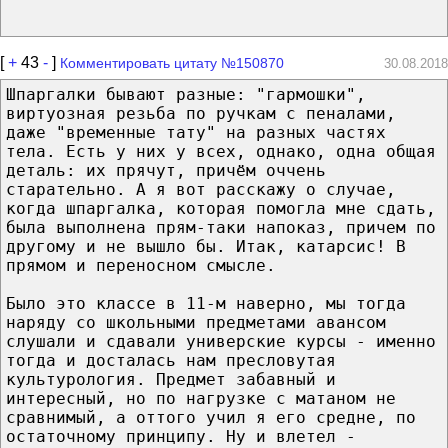
[
+
43
-
]
Комментировать цитату №150870
30.08.2018
Шпаргалки бывают разные: "гармошки",
виртуозная резьба по ручкам с пеналами,
даже "временные тату" на разных частях
тела. Есть у них у всех, однако, одна общая
деталь: их прячут, причём оччень
старательно. А я вот расскажу о случае,
когда шпаргалка, которая помогла мне сдать,
была выполнена прям-таки напоказ, причем по
другому и не вышло бы. Итак, катарсис! В
прямом и переносном смысле.
Было это классе в 11-м наверно, мы тогда
наряду со школьными предметами авансом
слушали и сдавали универские курсы - именно
тогда и досталась нам пресловутая
культурология. Предмет забавный и
интересный, но по нагрузке с матаном не
сравнимый, а оттого учил я его средне, по
остаточному принципу. Ну и влетел -