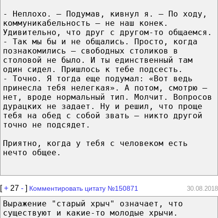
- Неплохо. – Подумав, кивнул я. – По ходу,
коммуникабельность – не наш конек.
Удивительно, что друг с другом-то общаемся.
- Так мы бы и не общались. Просто, когда
познакомились – свободных столиков в
столовой не было. И ты единственный там
один сидел. Пришлось к тебе подсесть.
- Точно. Я тогда еще подумал: «Вот ведь
принесла тебя нелегкая». А потом, смотрю –
нет, вроде нормальный тип. Молчит. Вопросов
дурацких не задает. Ну и решил, что проще
тебя на обед с собой звать – никто другой
точно не подсядет.
Приятно, когда у тебя с человеком есть
нечто общее.
[
+
27
-
]
Комментировать цитату №150871
30.08.2018
Выражение "старый хрыч" означает, что
существуют и какие-то молодые хрычи.