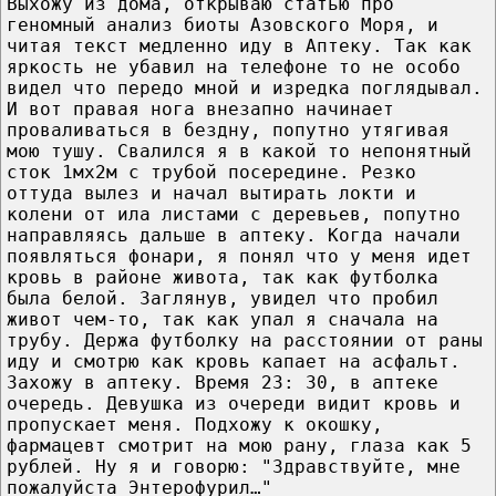
Выхожу из дома, открываю статью про
геномный анализ биоты Азовского Моря, и
читая текст медленно иду в Аптеку. Так как
яркость не убавил на телефоне то не особо
видел что передо мной и изредка поглядывал.
И вот правая нога внезапно начинает
проваливаться в бездну, попутно утягивая
мою тушу. Свалился я в какой то непонятный
сток 1мx2м с трубой посередине. Резко
оттуда вылез и начал вытирать локти и
колени от ила листами с деревьев, попутно
направляясь дальше в аптеку. Когда начали
появляться фонари, я понял что у меня идет
кровь в районе живота, так как футболка
была белой. Заглянув, увидел что пробил
живот чем-то, так как упал я сначала на
трубу. Держа футболку на расстоянии от раны
иду и смотрю как кровь капает на асфальт.
Захожу в аптеку. Время 23: 30, в аптеке
очередь. Девушка из очереди видит кровь и
пропускает меня. Подхожу к окошку,
фармацевт смотрит на мою рану, глаза как 5
рублей. Ну я и говорю: "Здравствуйте, мне
пожалуйста Энтерофурил…"