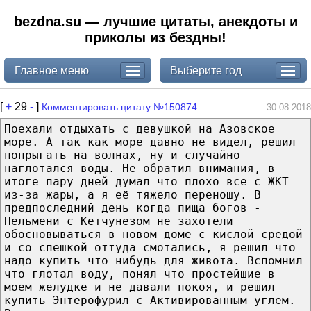
bezdna.su — лучшие цитаты, анекдоты и
приколы из бездны!
Главное меню
Выберите год
[
+
29
-
]
Комментировать цитату №150874
30.08.2018
Поехали отдыхать с девушкой на Азовское
море. А так как море давно не видел, решил
попрыгать на волнах, ну и случайно
наглотался воды. Не обратил внимания, в
итоге пару дней думал что плохо все с ЖКТ
из-за жары, а я её тяжело переношу. В
предпоследний день когда пища богов -
Пельмени с Кетчунезом не захотели
обосновываться в новом доме с кислой средой
и со спешкой оттуда смотались, я решил что
надо купить что нибудь для живота. Вспомнил
что глотал воду, понял что простейшие в
моем желудке и не давали покоя, и решил
купить Энтерофурил с Активированным углем.