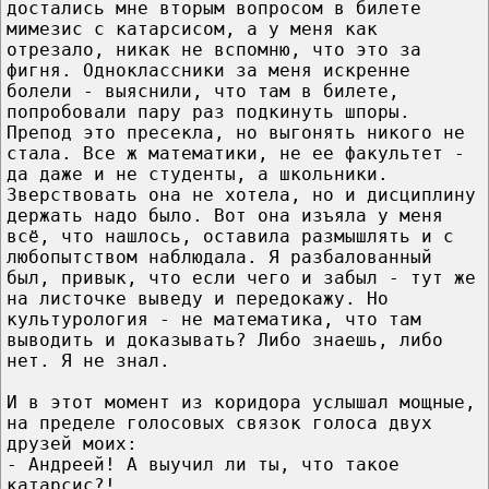
достались мне вторым вопросом в билете
мимезис с катарсисом, а у меня как
отрезало, никак не вспомню, что это за
фигня. Одноклассники за меня искренне
болели - выяснили, что там в билете,
попробовали пару раз подкинуть шпоры.
Препод это пресекла, но выгонять никого не
стала. Все ж математики, не ее факультет -
да даже и не студенты, а школьники.
Зверствовать она не хотела, но и дисциплину
держать надо было. Вот она изъяла у меня
всё, что нашлось, оставила размышлять и с
любопытством наблюдала. Я разбалованный
был, привык, что если чего и забыл - тут же
на листочке выведу и передокажу. Но
культурология - не математика, что там
выводить и доказывать? Либо знаешь, либо
нет. Я не знал.
И в этот момент из коридора услышал мощные,
на пределе голосовых связок голоса двух
друзей моих:
- Андреей! А выучил ли ты, что такое
катарсис?!