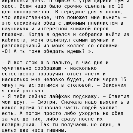
авральный день. В офисе с утра царили шум и
хаос. Всем надо было срочно сделать по 10
дел одновременно. В середине дня я понял,
что единственное, что поможет мне выжить –
это спокойный обед с любимым плейлистом в
наушниках и интересной книжкой перед
глазами. Когда я оделся и собрался выйти из
кабинета, меня окликнул самый шумный и
разговорчивый из моих коллег со словами:
«О! А ты тоже обедать идешь? ».
- И вот стою я в пальто, в час дня и
мучительно соображаю - насколько
естественно прозвучит ответ «нет» и
насколько мне неловко будет, если через 15
минут мы встретимся в столовой. – Закончил
я свой рассказ.
- Я тебе сейчас лайфхак подскажу. – Ответил
мой друг. – Смотри. Сначала надо выяснить в
какое время основная часть людей уходит
есть. А потом просто либо уходить на обед
за час до них, либо сразу после их
возвращения. Так ты получаешь не один, а
целых два часа тишины.