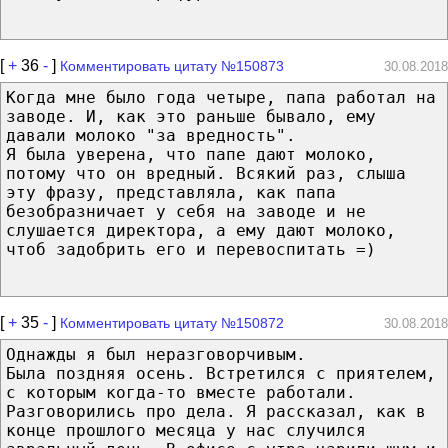
[
+
36
-
]
Комментировать цитату №150873
30.08.2018
Когда мне было года четыре, папа работал на
заводе. И, как это раньше бывало, ему
давали молоко "за вредность".
Я была уверена, что папе дают молоко,
потому что он вредный. Всякий раз, слыша
эту фразу, представляла, как папа
безобразничает у себя на заводе и не
слушается директора, а ему дают молоко,
чтоб задобрить его и перевоспитать =)
[
+
35
-
]
Комментировать цитату №150872
30.08.2018
Однажды я был неразговорчивым.
Была поздняя осень. Встретился с приятелем,
с которым когда-то вместе работали.
Разговорились про дела. Я рассказал, как в
конце прошлого месяца у нас случился