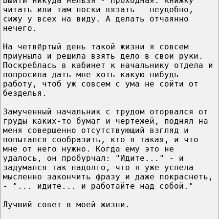
Выйти никуда нельзя - проходная. Книжку
читать или там носки вязать - неудобно,
сижу у всех на виду. А делать отчаянно
нечего.
На четвёртый день такой жизни я совсем
приуныла и решила взять дело в свои руки.
Поскреблась в кабинет к начальнику отдела и
попросила дать мне хоть какую-нибудь
работу, чтоб уж совсем с ума не сойти от
безделья.
Замученный начальник с трудом оторвался от
груды каких-то бумаг и чертежей, поднял на
меня совершенно отсутствующий взгляд и
попытался сообразить, кто я такая, и что
мне от него нужно. Когда ему это не
удалось, он пробурчал: "Идите..." - и
задумался так надолго, что я уже успела
мысленно закончить фразу и даже покраснеть,
- "... идите... и работайте над собой."
Лучший совет в моей жизни.