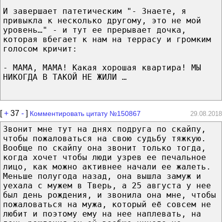
И завершает патетическим "- Знаете, я
привыкла к несколько другому, это не мой
уровень…" - и тут ее прерывает дочка,
которая вбегает к нам на террасу и громким
голосом кричит:
- МАМА, МАМА! Какая хорошая квартира! МЫ
НИКОГДА В ТАКОЙ НЕ ЖИЛИ …
[
+
37
-
]
Комментировать цитату №150867
29.08.2018
Звонит мне тут на днях подруга по скайпу,
чтобы пожаловаться на свою судьбу тяжкую.
Вообще по скайпу она звонит только тогда,
когда хочет чтобы люди узрев ее печальное
лицо, как можно активнее начали ее жалеть.
Меньше полугода назад, она вышла замуж и
уехала с мужем в Тверь, а 25 августа у нее
был день рождения, и звонила она мне, чтобы
пожаловаться на мужа, который её совсем не
любит и поэтому ему на нее наплевать, на