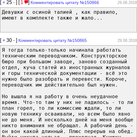
[
+
25
-
] [
1
]
Комментировать цитату №150866
29.08.2018
Девушки с осиной талией , как правило,
имеют в комплекте также и жало...
[
+
30
-
]
Комментировать цитату №150865
29.08.2018
Я тогда только-только начинала работать
техническим переводчиком. Конструкторское
бюро при большом заводе, заново созданный
отдел, куча статей из иностранных журналов
и горы технической документации - всё это
нужно было разобрать и перевести. Короче,
переводчик им действительно был нужен.
Но вышла я на работу в очень неудачное
время. Что-то там у них не ладилось - то ли
план горел, то ли комиссию ждали, то ли
новую технику осваивали, но всем было явно
не до меня. И несколько дней на меня вообще
никто внимания не обращал. А рабочий день -
он вон какой длинный. Плюс перерыв на обед.