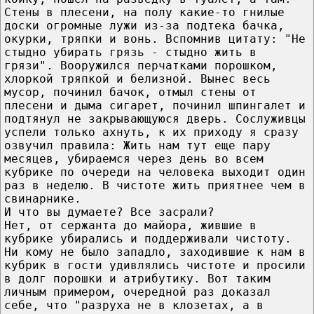
Стены в плесени, на полу какие-то гнилые
доски огромные лужи из-за подтека бачка,
окурки, тряпки и вонь. Вспомнив цитату: "Не
стыдно убирать грязь - стыдно жить в
грязи". Вооружился перчатками порошком,
хлоркой тряпкой и белизной. Вынес весь
мусор, починил бачок, отмыл стены от
плесени и дыма сигарет, починил шпингалет и
подтянул не закрывающуюся дверь. Сослуживцы
успели только ахнуть, к их приходу я сразу
озвучил правила: Жить нам тут еще пару
месяцев, убираемся через день во всем
кубрике по очереди на человека выходит один
раз в неделю. В чистоте жить приятнее чем в
свинарнике.
И что вы думаете? Все засрали?
Нет, от сержанта до майора, жившие в
кубрике убирались и поддерживали чистоту.
Ни кому не было западло, заходившие к нам в
кубрик в гости удивлялись чистоте и просили
в долг порошки и атрибутику. Вот таким
личным примером, очередной раз доказал
себе, что "разруха не в клозетах, а в