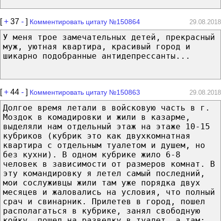
[
+
37
-
]
Комментировать цитату №150864
29.08.2018
У меня трое замечательных детей, прекрасный
муж, уютная квартира, красивый город и
шикарно подобранные антидепрессанты...
[
+
44
-
]
Комментировать цитату №150863
29.08.2018
Долгое время летали в войсковую часть в г.
Моздок в комадировки и жили в казарме,
выделяли нам отдельный этаж на этаже 10-15
кубриков (кубрик это как двухкомнатная
квартира с отдельным туалетом и душем, но
без кухни). В одном кубрике жило 6-8
человек в зависимости от размеров комнат. В
эту командировку я летел самый последний,
мои сослуживцы жили там уже порядка двух
месяцев и жаловались на условия, что полный
срач и свинарник. Прилетев в город, пошел
располагаться в кубрике, занял свободную
койку, пошел на разведку в туалет, а там: