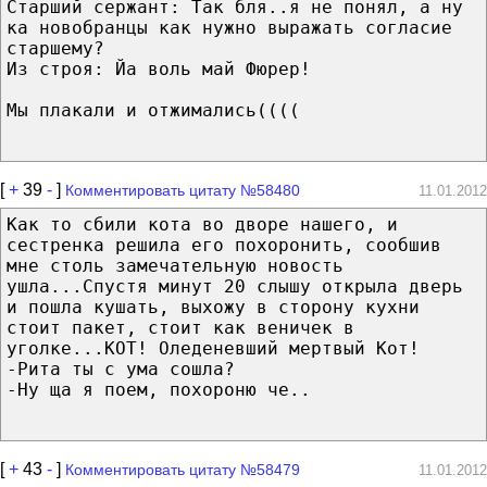
Старший сержант: Так бля..я не понял, а ну
ка новобранцы как нужно выражать согласие
старшему?
Из строя: Йа воль май Фюрер!
Мы плакали и отжимались((((
[
+
39
-
]
Комментировать цитату №58480
11.01.2012
Как то сбили кота во дворе нашего, и
сестренка решила его похоронить, сообшив
мне столь замечательную новость
ушла...Спустя минут 20 слышу открыла дверь
и пошла кушать, выхожу в сторону кухни
стоит пакет, стоит как веничек в
уголке...КОТ! Оледеневший мертвый Кот!
-Рита ты с ума сошла?
-Ну ща я поем, похороню че..
[
+
43
-
]
Комментировать цитату №58479
11.01.2012