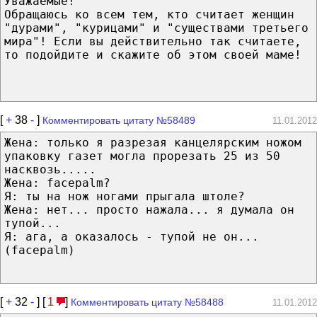
Уважаемые!
Обращаюсь ко всем тем, кто считает женщин
"дурами", "курицами" и "существами третьего
мира"! Если вы действительно так считаете,
то подойдите и скажите об этом своей маме!
[
+
38
-
]
Комментировать цитату №58489
11.01.2012
Жена: только я разрезая канцелярским ножом
упаковку газет могла прорезать 25 из 50
насквозь.....
Жена: facepalm?
Я: ты на нож ногами прыгала штоле?
Жена: нет... просто нажала... я думала он
тупой...
Я: ага, а оказалось - тупой не он...
(facepalm)
[
+
32
-
] [
1
]
Комментировать цитату №58488
11.01.2012