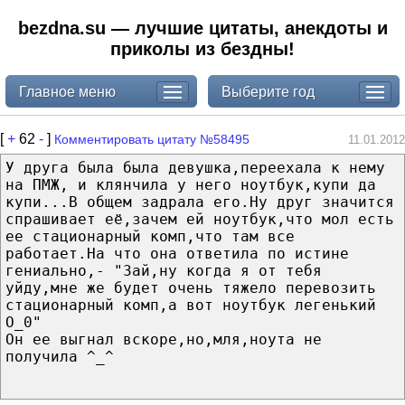
bezdna.su — лучшие цитаты, анекдоты и
приколы из бездны!
Главное меню
Выберите год
[
+
62
-
]
Комментировать цитату №58495
11.01.2012
У друга была была девушка,переехала к нему
на ПМЖ, и клянчила у него ноутбук,купи да
купи...В общем задрала его.Ну друг значится
спрашивает её,зачем ей ноутбук,что мол есть
ее стационарный комп,что там все
работает.На что она ответила по истине
гениально,- "Зай,ну когда я от тебя
уйду,мне же будет очень тяжело перевозить
стационарный комп,а вот ноутбук легенький
О_0"
Он ее выгнал вскоре,но,мля,ноута не
получила ^_^