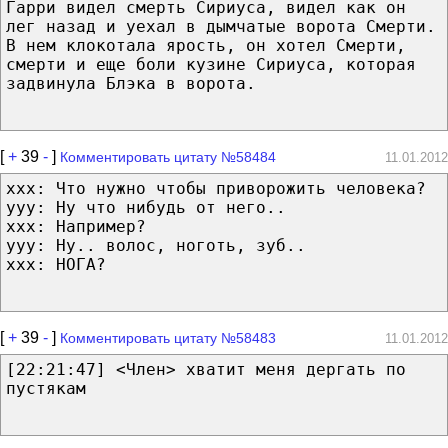
Гарри видел смерть Сириуса, видел как он
лег назад и уехал в дымчатые ворота Смерти.
В нем клокотала ярость, он хотел Смерти,
смерти и еще боли кузине Сириуса, которая
задвинула Блэка в ворота.
[
+
39
-
]
Комментировать цитату №58484
11.01.2012
xxx: Что нужно чтобы приворожить человека?
yyy: Ну что нибудь от него..
xxx: Например?
yyy: Ну.. волос, ноготь, зуб..
xxx: НОГА?
[
+
39
-
]
Комментировать цитату №58483
11.01.2012
[22:21:47] <Член> хватит меня дергать по
пустякам