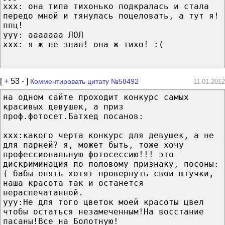
ххх: она типа тихонько подкралась и стала
передо мной и тянулась поцеловать, а тут я!
ппц!
ууу: ааааааа ЛОЛ
ххх: я ж не знал! она ж тихо! :(
[
+
53
-
]
Комментировать цитату №58492
11.01.2012
на одном сайте проходит конкурс самых
красивых девушек, а приз
проф.фотосет.Батхед посанов:
xxx:какого черта конкурс для девушек, а не
для парней? я, может быть, тоже хочу
профессиональную фотосессию!!! это
дискриминация по половому признаку, посоны:
( бабы опять хотят провернуть свои штучки,
наша красота так и останется
нераспечатанной.
yyy:Не для того цветок моей красоты цвел
чтобы остаться незамеченным!На восстание
пасаны!Все на Болотную!