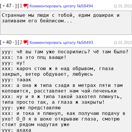
[
+
47
-
] [
1
]
Комментировать цитату №58494
11.01.2012
Странные мы люди с тобой, едим доширак и
запиваем его бейлисом...
[
+
40
-
] [
2
]
Комментировать цитату №58493
11.01.2012
ууу: чё вы там уже посорились? чё там было?
ххх: та это ппц вааще!
ууу: ну!
ххх: кароч стою ж я над обрывом, глаза
закрыл, ветер обдувает, любуюсь
ууу: тааак
ххх: а она ж типа сзади в метрах пяти там
копошится, расставляет нам чай-печеньки
ххх: ну и я ж типа такой захотел плюнуть,
типа просто так, а глаза ж закрыты!
ууу: уже представляю
ххх: и тока я плюнул, как получаю подачу в
ухо! О_О я в шоке открываю глаза, смотрю
стоит рядом надутая уже
ууу: ахаха