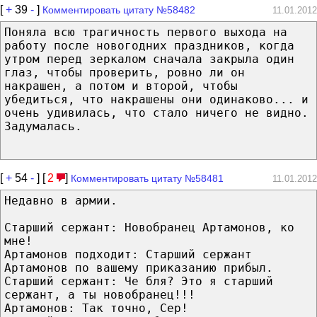
[
+
39
-
]
Комментировать цитату №58482
11.01.2012
Поняла всю трагичность первого выхода на
работу после новогодних праздников, когда
утром перед зеркалом сначала закрыла один
глаз, чтобы проверить, ровно ли он
накрашен, а потом и второй, чтобы
убедиться, что накрашены они одинаково... и
очень удивилась, что стало ничего не видно.
Задумалась.
[
+
54
-
] [
2
]
Комментировать цитату №58481
11.01.2012
Недавно в армии.
Старший сержант: Новобранец Артамонов, ко
мне!
Артамонов подходит: Старший сержант
Артамонов по вашему приказанию прибыл.
Старший сержант: Че бля? Это я старший
сержант, а ты новобранец!!!
Артамонов: Так точно, Сер!