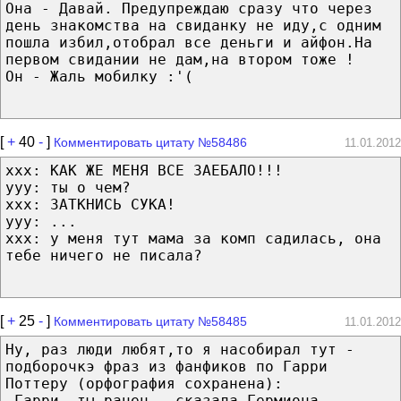
Она - Давай. Предупреждаю сразу что через
день знакомства на свиданку не иду,с одним
пошла избил,отобрал все деньги и айфон.На
первом свидании не дам,на втором тоже !
Он - Жаль мобилку :'(
[
+
40
-
]
Комментировать цитату №58486
11.01.2012
ххх: КАК ЖЕ МЕНЯ ВСЕ ЗАЕБАЛО!!!
ууу: ты о чем?
ххх: ЗАТКНИСЬ СУКА!
ууу: ...
ххх: у меня тут мама за комп садилась, она
тебе ничего не писала?
[
+
25
-
]
Комментировать цитату №58485
11.01.2012
Ну, раз люди любят,то я насобирал тут -
подборочкэ фраз из фанфиков по Гарри
Поттеру (орфография сохранена):
-Гарри, ты ранен,- сказала Гермиона.