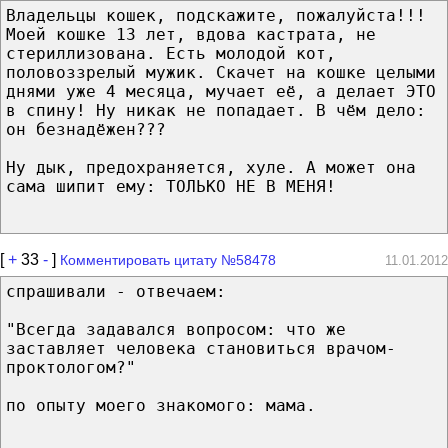
Владельцы кошек, подскажите, пожалуйста!!!
Моей кошке 13 лет, вдова кастрата, не
стериллизована. Есть молодой кот,
половоззрелый мужик. Скачет на кошке целыми
днями уже 4 месяца, мучает её, а делает ЭТО
в спину! Ну никак не попадает. В чём дело:
он безнадёжен???
Ну дык, предохраняется, хуле. А может она
сама шипит ему: ТОЛЬКО НЕ В МЕНЯ!
[
+
33
-
]
Комментировать цитату №58478
11.01.2012
спрашивали - отвечаем:
"Всегда задавался вопросом: что же
заставляет человека становиться врачом-
проктологом?"
по опыту моего знакомого: мама.