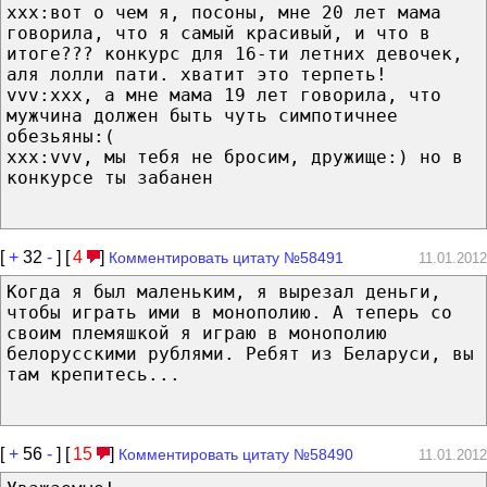
xxx:вот о чем я, посоны, мне 20 лет мама
говорила, что я самый красивый, и что в
итоге??? конкурс для 16-ти летних девочек,
аля лолли пати. хватит это терпеть!
vvv:xxx, а мне мама 19 лет говорила, что
мужчина должен быть чуть симпотичнее
обезьяны:(
xxx:vvv, мы тебя не бросим, дружище:) но в
конкурсе ты забанен
[
+
32
-
] [
4
]
Комментировать цитату №58491
11.01.2012
Когда я был маленьким, я вырезал деньги,
чтобы играть ими в монополию. А теперь со
своим племяшкой я играю в монополию
белорусскими рублями. Ребят из Беларуси, вы
там крепитесь...
[
+
56
-
] [
15
]
Комментировать цитату №58490
11.01.2012