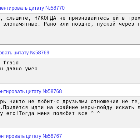
ентировать цитату №58770
, слышите, НИКОГДА не признавайтесь ей в гре
 злопамятные. Рано или поздно, пускай через 
овать цитату №58769
 fraid
н давно умер
нтировать цитату №58768
рь никто не любит-с друзьями отношения не те
.Придётся идти на крайние меры-пойду искать 
у его!Тогда меня полюбят все ^_^
нтировать цитату №58767