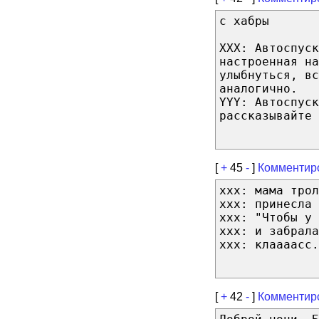
с хабры
XXX: Автоспус
настроенная на
улыбнуться, вс
аналогично.
YYY: Автоспуск
рассказывайте 
[
+
45
-
]
Комментир
xxx: мама трол
xxx: принесла 
xxx: "Чтобы у 
xxx: и забрала
xxx: клаааасс.
[
+
42
-
]
Комментир