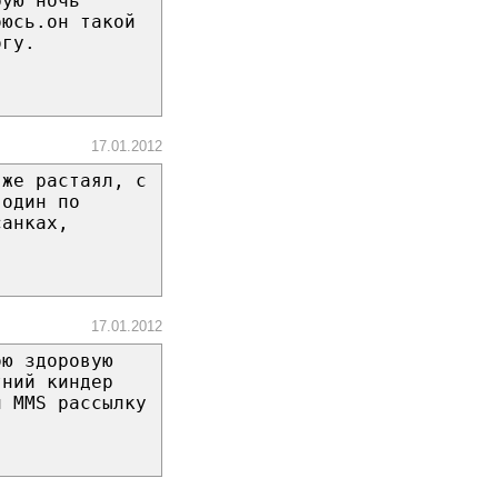
рую ночь
оюсь.он такой
огу.
17.01.2012
 же растаял, с
 один по
санках,
.
17.01.2012
ою здоровую
тний киндер
л MMS рассылку