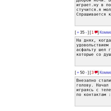
Доброй ночи. Б
играет.ну в п
стучится.я мол
Спрашивается к
[
+
35
-
] [
1
]
Комме
На днях, когда
удовольствием 
асфальту шел г
которые со душ
[
+
50
-
] [
3
]
Комме
Внезапно стали
голову. Начал 
играясь с теле
по контактам :