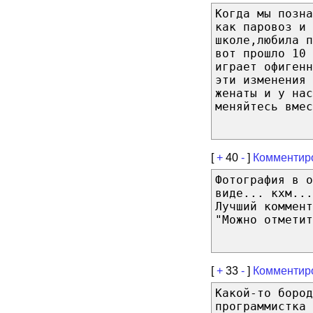
Когда мы позн
как паровоз и 
школе,любила п
вот прошло 10 
играет офигенн
эти изменения 
женаты и у нас
меняйтесь вмес
[
+
40
-
]
Комментир
Фотография в 
виде... кхм...
Лучший коммент
"Можно отметит
[
+
33
-
]
Комментир
Какой-то бород
программистка 