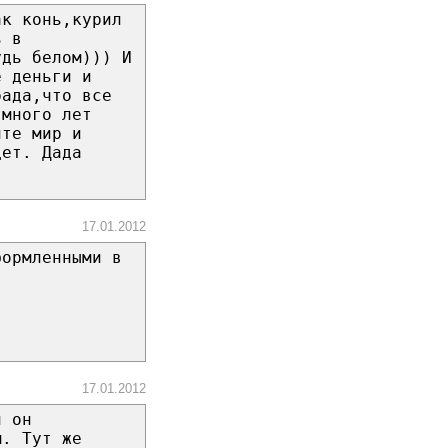
ак конь,курил
ь в
удь белом))) И
е деньги и
рада,что все
 много лет
йте мир и
дет. Дада
17.01.2012
формленными в
17.01.2012
л он
м. Тут же