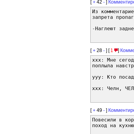
[
+
42
-
]
Комментир
Из комментарие
запрета пропаг
-Наглеют задне
[
+
28
-
] [
1
]
Комме
xxx: Мне сегод
поплыла навстр
yyy: Кто посад
xxx: Челн, ЧЕЛ
[
+
49
-
]
Комментир
Повесили в кор
поход на кухню