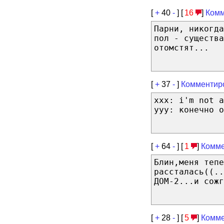
[
+
40
-
] [
16
]
Комм
Парни, никогда
пол - существа
отомстят...
[
+
37
-
]
Комментир
xxx: i'm not a
yyy: конечно о
[
+
64
-
] [
1
]
Комме
Блин,меня тепе
рассталась((..
ДОМ-2...и сожг
[
+
28
-
] [
5
]
Комме