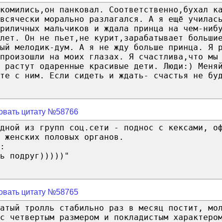
акомились,он панковал. Соответственно,бухал к
всячески морально разлагался. А я ещё училас
риличных мальчиков и ждала принца на чем-ниб
лет. Он не пьет,не курит,зарабатывает больши
ый мелодик-дум. А я не жду больше принца. Я 
произошли на моих глазах. Я счастлива,что мы
 растут одаренные красивые дети. Люди:) Меня
те с ним. Если сидеть и ждать- счастья не бу
овать цитату №58766
одной из групп соц.сети - поднос с кексами, о
 женских половых органов.
:
ь подруг)))))"
овать цитату №58765
атый тролль стабильно раз в месяц постит, мо
с четвертым размером и покладистым характеро