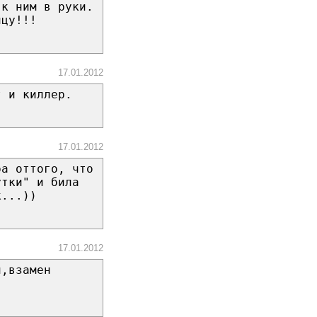
 к ним в руки.
ицу!!!
17.01.2012
т и киллер.
17.01.2012
ра оттого, что
утки" и била
к...))
17.01.2012
и,взамен