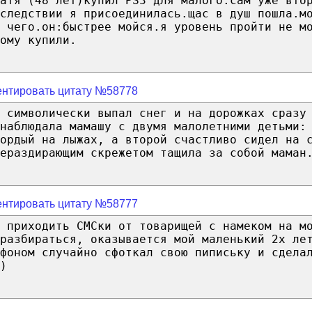
атя (48 лет)купил PS3 для малого.сам уже вто
оследствии я присоединилась.щас в душ пошла.м
 чего.он:быстрее мойся.я уровень пройти не м
ому купили.
нтировать цитату №58778
 символически выпал снег и на дорожках сразу
наблюдала мамашу с двумя малолетними детьми:
ордый на лыжах, а второй счастливо сидел на 
ераздирающим скрежетом тащила за собой маман
нтировать цитату №58777
 приходить СМСки от товарищей с намеком на м
разбираться, оказывается мой маленький 2х ле
фоном случайно сфоткал свою пипиську и сдела
)