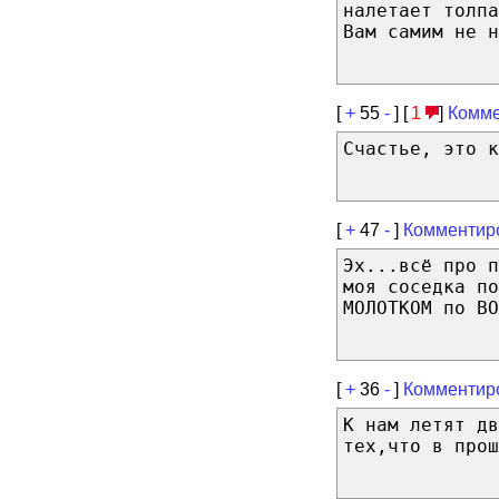
налетает толпа
Вам самим не н
[
+
55
-
] [
1
]
Комме
Счастье, это к
[
+
47
-
]
Комментир
Эх...всё про п
моя соседка по
МОЛОТКОМ по ВО
[
+
36
-
]
Комментир
К нам летят дв
тех,что в прош