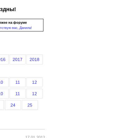
ездны!
ежее на форуме
тствую вас, Данила!
016
2017
2018
10
11
12
10
11
12
24
25
17.01.2012