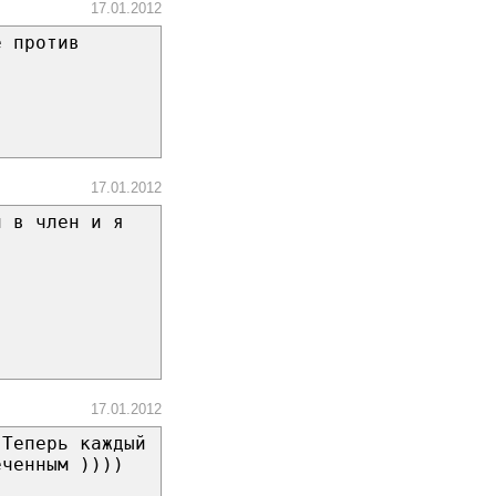
17.01.2012
е против
17.01.2012
и в член и я
17.01.2012
 Теперь каждый
еченным ))))