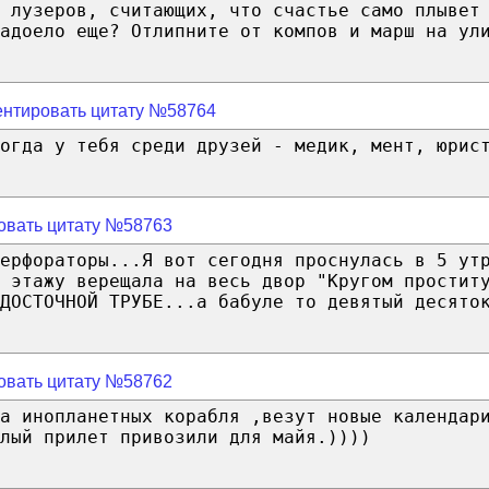
 лузеров, считающих, что счастье само плывет
адоело еще? Отлипните от компов и марш на ул
нтировать цитату №58764
огда у тебя среди друзей - медик, мент, юрис
овать цитату №58763
ерфораторы...Я вот сегодня проснулась в 5 ут
 этажу верещала на весь двор "Кругом простит
ДОСТОЧНОЙ ТРУБЕ...а бабуле то девятый десято
овать цитату №58762
а инопланетных корабля ,везут новые календар
лый прилет привозили для майя.))))