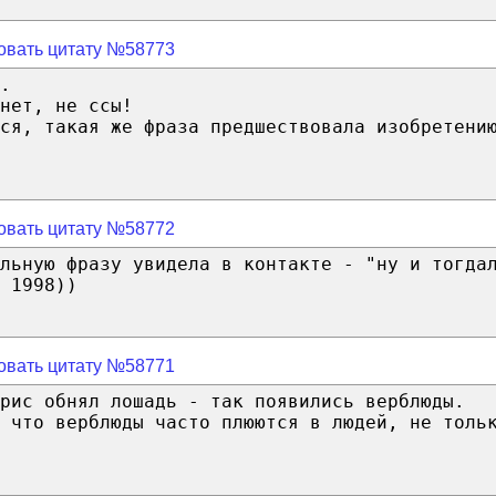
овать цитату №58773
.
нет, не ссы!
ся, такая же фраза предшествовала изобретени
овать цитату №58772
льную фразу увидела в контакте - "ну и тогда
 1998))
овать цитату №58771
рис обнял лошадь - так появились верблюды.
 что верблюды часто плюются в людей, не толь