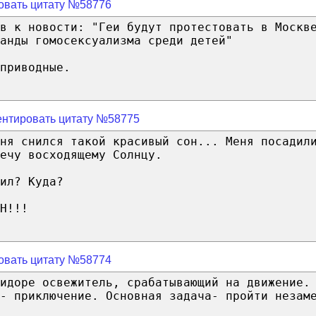
овать цитату №58776
в к новости: "Геи будут протестовать в Москв
анды гомосексуализма среди детей"
приводные.
нтировать цитату №58775
ня снился такой красивый сон... Меня посадил
ечу восходящему Солнцу.
ил? Куда?
Н!!!
овать цитату №58774
идоре освежитель, срабатывающий на движение.
- приключение. Основная задача- пройти незам