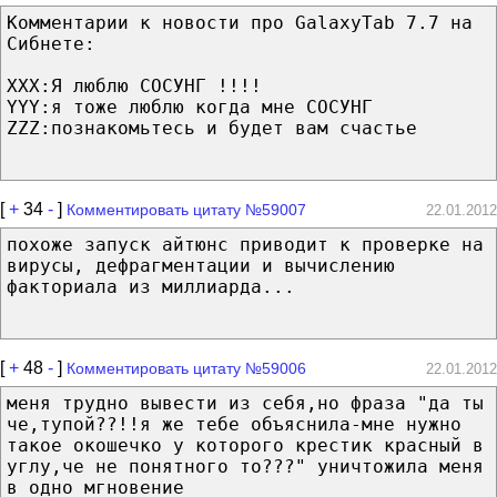
Комментарии к новости про GalaxyTab 7.7 на
Сибнете:
XXX:Я люблю СОСУНГ !!!!
YYY:я тоже люблю когда мне СОСУНГ
ZZZ:познакомьтесь и будет вам счастье
[
+
34
-
]
Комментировать цитату №59007
22.01.2012
похоже запуск айтюнс приводит к проверке на
вирусы, дефрагментации и вычислению
факториала из миллиарда...
[
+
48
-
]
Комментировать цитату №59006
22.01.2012
меня трудно вывести из себя,но фраза "да ты
че,тупой??!!я же тебе объяснила-мне нужно
такое окошечко у которого крестик красный в
углу,че не понятного то???" уничтожила меня
в одно мгновение