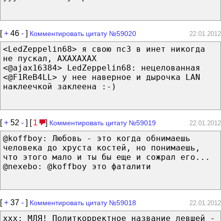
[
+
46
-
]
Комментировать цитату №59020
22.01.2012
<LedZeppelin68> я свою пс3 в инет никогда
не пускал, АХАХАХАХ
<@ajax16384> LedZeppelin68: нецелованная
<@F1ReB4LL> у нее наверное и дырочка LAN
наклеечкой заклеена :-)
[
+
52
-
] [
1
]
Комментировать цитату №59019
22.01.2012
@koffboy: Любовь - это когда обнимаешь
человека до хруста костей, но понимаешь,
что этого мало и ты бы еще и сожрал его...
@nexebo: @koffboy это фаталити
[
+
37
-
]
Комментировать цитату №59018
22.01.2012
xxx: МЛЯ! Политкорректное название левшей -