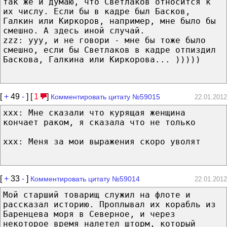
так же и думаю, что Светлаков относится к
их числу. Если бы в кадре был Басков,
Галкин или Киркоров, например, мне было бы
смешно. А здесь иной случай.
zzz: yyy, и не говори - мне бы тоже было
смешно, если бы Светлаков в кадре отпиздил
Баскова, Галкина или Киркорова... )))))
[
+
49
-
] [
1
]
Комментировать цитату №59015
22.01.2012
ххх: Мне сказали что курящая женщина
кончает раком, я сказала что не только
ххх: Меня за мои выражения скоро уволят
[
+
33
-
]
Комментировать цитату №59014
22.01.2012
Мой старший товарищ служил на флоте и
рассказал историю. Проплывал их корабль из
Баренцева моря в Северное, и через
некоторое время налетел шторм, который