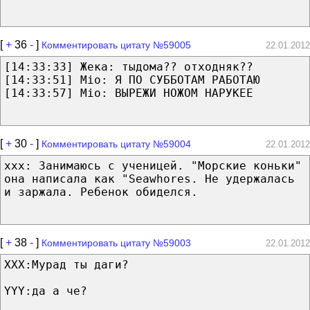
[
+
36
-
]
Комментировать цитату №59005
22.01.2012
[14:33:33] Жека: тыдома?? отходняк??
[14:33:51] Mio: Я ПО СУББОТАМ РАБОТАЮ
[14:33:57] Mio: ВЫРЕЖИ НОЖОМ НАРУКЕЕ
[
+
30
-
]
Комментировать цитату №59004
22.01.2012
xxx: Занимаюсь с ученицей. "Морские коньки"
она написала как "Seawhores. Не удержалась
и заржала. Ребенок обиделся.
[
+
38
-
]
Комментировать цитату №59003
22.01.2012
XXX:Мурад ты даги?
YYY:да а че?