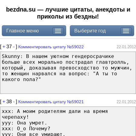
bezdna.su — лучшие цитаты, анекдоты и
приколы из бездны!
Главное меню
Выберите год
[
+
37
-
]
Комментировать цитату №59022
22.01.2012
Skunny: В нашем уютном гендеросрачике
больше всех морально пострадал главтролль,
который, доказывая превосходство то мужчин,
то женщин нарвался на вопрос: "А ты то
какого пола?"
[
+
38
-
]
Комментировать цитату №59021
22.01.2012
xxx: А моим родителям дали на время
черепаху!
yyy: Она умрет.
xxx: О_о Почему?
yyy: Они все умирают.