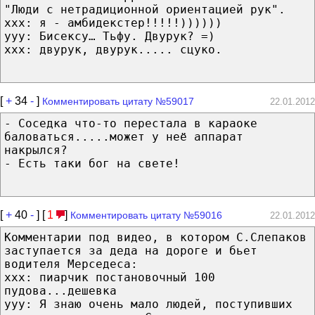
"Люди с нетрадиционной ориентацией рук".
xxx: я - амбидекстер!!!!!))))))
yyy: Бисексу… Тьфу. Двурук? =)
xxx: двурук, двурук..... сцуко.
[
+
34
-
]
Комментировать цитату №59017
22.01.2012
- Соседка что-то перестала в караоке
баловаться.....может у неё аппарат
накрылся?
- Есть таки бог на свете!
[
+
40
-
] [
1
]
Комментировать цитату №59016
22.01.2012
Комментарии под видео, в котором С.Слепаков
заступается за деда на дороге и бьет
водителя Мерседеса:
xxx: пиарчик постановочный 100
пудова...дешевка
yyy: Я знаю очень мало людей, поступивших