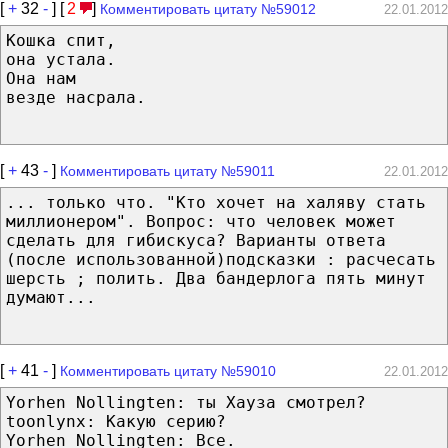
[
+
32
-
] [
2
]
Комментировать цитату №59012
22.01.2012
Кошка спит,
она устала.
Она нам
везде насрала.
[
+
43
-
]
Комментировать цитату №59011
22.01.2012
... только что. "Кто хочет на халяву стать
миллионером". Вопрос: что человек может
сделать для гибискуса? Варианты ответа
(после использованной)подсказки : расчесать
шерсть ; полить. Два бандерлога пять минут
думают...
[
+
41
-
]
Комментировать цитату №59010
22.01.2012
Yorhen Nollingten: ты Хауза смотрел?
toonlynx: Какую серию?
Yorhen Nollingten: Все.