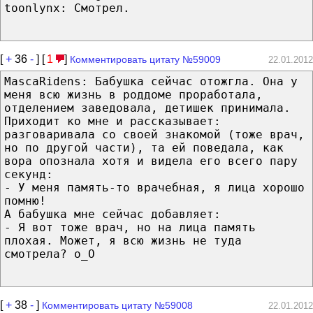
toonlynx: Смотрел.
[
+
36
-
] [
1
]
Комментировать цитату №59009
22.01.2012
MascaRidens: Бабушка сейчас отожгла. Она у
меня всю жизнь в роддоме проработала,
отделением заведовала, детишек принимала.
Приходит ко мне и рассказывает:
разговаривала со своей знакомой (тоже врач,
но по другой части), та ей поведала, как
вора опознала хотя и видела его всего пару
секунд:
- У меня память-то врачебная, я лица хорошо
помню!
А бабушка мне сейчас добавляет:
- Я вот тоже врач, но на лица память
плохая. Может, я всю жизнь не туда
смотрела? о_О
[
+
38
-
]
Комментировать цитату №59008
22.01.2012