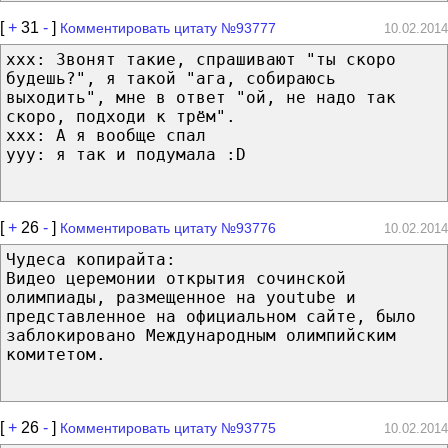
[
+
31
-
]
Комментировать цитату №93777
10.02.2014
xxx: Звонят такие, спрашивают "ты скоро
будешь?", я такой "ага, собираюсь
выходить", мне в ответ "ой, не надо так
скоро, подходи к трём".
xxx: А я вообще спал
yyy: я так и подумала :D
[
+
26
-
]
Комментировать цитату №93776
10.02.2014
Чудеса копирайта:
Видео церемонии открытия сочинской
олимпиады, размещенное на youtube и
представленное на официальном сайте, было
заблокировано Международным олимпийским
комитетом.
[
+
26
-
]
Комментировать цитату №93775
10.02.2014