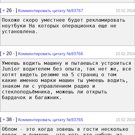
[
+
26
-
]
Комментировать цитату №93767
10.02.2014
Похоже скоро уместнее будет рекламировать
ноутбуки На которых операционка еще не
установлена.
[
+
20
-
]
Комментировать цитату №93766
10.02.2014
Умеешь водить машину и пытаешься устроиться
Junior водителем без опыта, так нет же, все
хотят видеть резюме на 5 страниц о том
какие именно марки машин ты умеешь водить,
знаком ли с управлением радио и
стеклоподъёмника, можешь ли открыть
бардачок и багажник.
[
+
38
-
]
Комментировать цитату №93765
10.02.2014
Облом - это когда зовешь в гости несколько
девок, и думаешь, что хоть кто-нибудь из