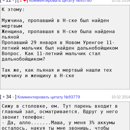
[
+
22
-
] [
1
]
Комментировать цитату №93780
10.02.2014
К этому:
Мужчина, пропавший в Н-ске был найден
мертвым
Женщина, пропавшая в Н-ске была найдена
пьяной
Пропавший 29 января в Новом Уренгое 11-
летний мальчик был найден дальнобойщиком
Вопрос. Как 11-летний мальчик стал
дальнобойщиком?
Так же, как пьяная и мертвый нашли тех
мужчину и женщину в Н-ске
[
+
34
-
]
Комментировать цитату №93779
10.02.2014
Сижу в столовке, ем. Тут парень входит в
главный зал, осматривается. Вдруг у него
звонит телефон:
- Да, алло.......Маша, у меня 3% аккумы
осталось, накуя ты мне звонишь, чтобы