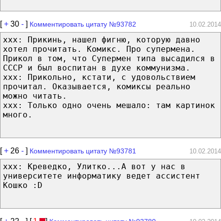
[
+
30
-
]
Комментировать цитату №93782
10.02.2014
ххх: Прикинь, нашел фигню, которую давно
хотел прочитать. Комикс. Про супермена.
Прикол в том, что Супермен типа высадился в
СССР и был воспитан в духе коммунизма.
ххх: Прикольно, кстати, с удовольствием
прочитал. Оказывается, комиксы реально
можно читать.
ххх: Только одно очень мешало: там картинок
много.
[
+
26
-
]
Комментировать цитату №93781
10.02.2014
xxx: Креведко, Улитко...А вот у нас в
университете информатику ведет ассистент
Кошко :D