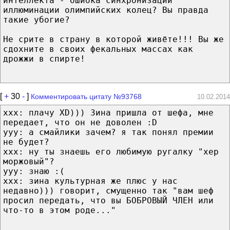
интеллекта - ошибка синхронизации
иллюминации олимпийских колец? Вы правда
такие убогие?
Не срите в страну в которой живёте!!! Вы же
сдохните в своих фекальных массах как
дрожжи в спирте!
[
+
30
-
]
Комментировать цитату №93768
10.02.2014
ххх: плачу XD))) Зина пришла от шефа, мне
передает, что он не доволен :D
ууу: а смайлики зачем? я так понял премии
не будет?
ххх: ну ты знаешь его любимую ругалку "хер
моржовый"?
ууу: знаю :(
ххх: зина культурная же плюс у нас
недавно))) говорит, смущенно так "вам шеф
просил передать, что вы БОБРОВЫЙ ЧЛЕН или
что-то в этом роде..."