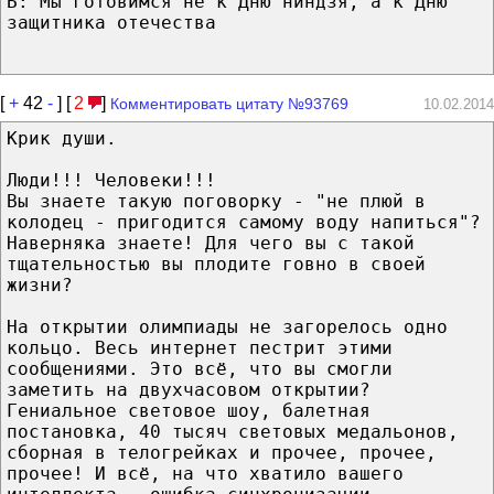
Б: Мы готовимся не к Дню ниндзя, а к Дню
защитника отечества
[
+
42
-
] [
2
]
Комментировать цитату №93769
10.02.2014
Крик души.
Люди!!! Человеки!!!
Вы знаете такую поговорку - "не плюй в
колодец - пригодится самому воду напиться"?
Наверняка знаете! Для чего вы с такой
тщательностью вы плодите говно в своей
жизни?
На открытии олимпиады не загорелось одно
кольцо. Весь интернет пестрит этими
сообщениями. Это всё, что вы смогли
заметить на двухчасовом открытии?
Гениальное световое шоу, балетная
постановка, 40 тысяч световых медальонов,
сборная в телогрейках и прочее, прочее,
прочее! И всё, на что хватило вашего