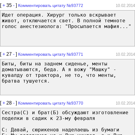
[
+
35
-
]
Комментировать цитату №93772
10.02.2014
Идет операция. Хирург только вскрывает
живот, отключается свет. В полной темноте
голос анестезиолога: "Просыпается мафия..."
[
+
27
-
]
Комментировать цитату №93771
10.02.2014
Биты, биты на заднем сиденье, менты
доматываются, беда. А я вожу "Машку" -
кувалду от трактора, не то, что менты,
братва тушуется.
[
+
28
-
]
Комментировать цитату №93770
10.02.2014
Сестра(С) и брат(Б) обсуждают изготовление
поделки в садик к 23-му февраля
С: Давай, сюрикенов наделаешь из бумаги