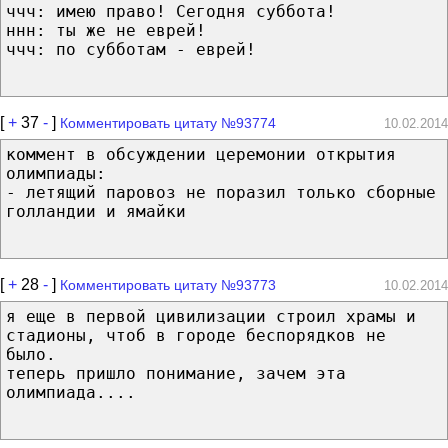
ччч: имею право! Сегодня суббота!
ннн: ты же не еврей!
ччч: по субботам - еврей!
[
+
37
-
]
Комментировать цитату №93774
10.02.2014
коммент в обсуждении церемонии открытия
олимпиады:
- летящий паровоз не поразил только сборные
голландии и ямайки
[
+
28
-
]
Комментировать цитату №93773
10.02.2014
я еще в первой цивилизации строил храмы и
стадионы, чтоб в городе беспорядков не
было.
теперь пришло понимание, зачем эта
олимпиада....