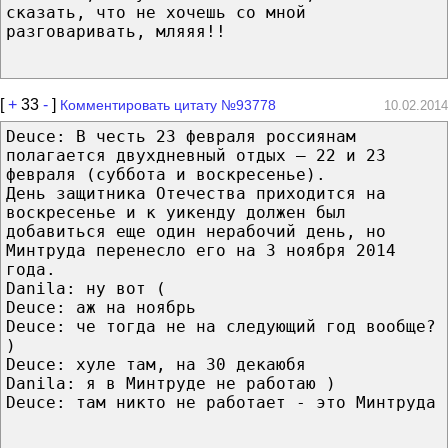
сказать, что не хочешь со мной
разговаривать, мляяя!!
[
+
33
-
]
Комментировать цитату №93778
10.02.2014
Deuce: В честь 23 февраля россиянам
полагается двухдневный отдых – 22 и 23
февраля (суббота и воскресенье).
День защитника Отечества приходится на
воскресенье и к уикенду должен был
добавиться еще один нерабочий день, но
Минтруда перенесло его на 3 ноября 2014
года.
Danila: ну вот (
Deuce: аж на ноябрь
Deuce: че тогда не на следующий год вообще?
)
Deuce: хуле там, на 30 декаюбя
Danila: я в Минтруде не работаю )
Deuce: там никто не работает - это Минтруда