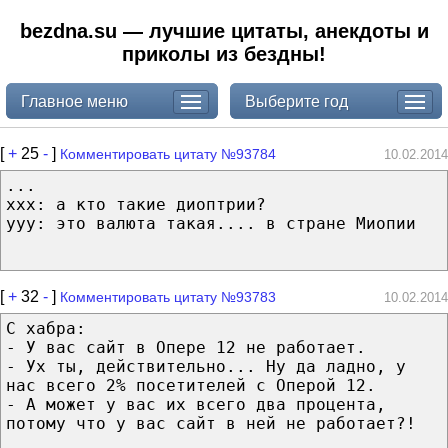
bezdna.su — лучшие цитаты, анекдоты и
приколы из бездны!
Главное меню
Выберите год
[
+
25
-
]
Комментировать цитату №93784
10.02.2014
...
xxx: а кто такие диоптрии?
yyy: это валюта такая.... в стране Миопии
[
+
32
-
]
Комментировать цитату №93783
10.02.2014
С хабра:
- У вас сайт в Опере 12 не работает.
- Ух ты, действительно... Ну да ладно, у
нас всего 2% посетителей с Оперой 12.
- А может у вас их всего два процента,
потому что у вас сайт в ней не работает?!