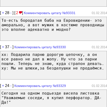
[
+
28
-
] [
2
]
Комментировать цитату №93331
01.02.2014
То-есть бородатая баба на Евровидении- это
аморально, а вот мужик в костюме проводницы
это вполне адекватно и модно?
[
+
37
-
]
Комментировать цитату №93330
01.02.2014
xx: Подарила парню дорогую цепочку, а он
все равно не дал в жопу. Ну что за парни
пошли. Теперь не знаю, куда страпон девать.
xy: Мы не шлюхи,за безделушки не продаёмся.
[
+
24
-
]
Комментировать цитату №93329
01.02.2014
Сегодня на одном подьезде висела листовка
"Уважаемые соседи, я купил перфоратор. ДА-
Да!"