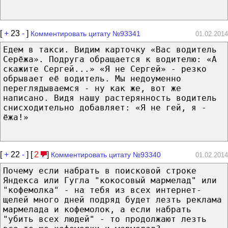
[
+
23
-
]
Комментировать цитату №93341
01.02.2014
Едем в такси. Видим карточку «Вас водитель
Серёжа». Подруга обращается к водителю: «А
скажите Сергей...» «Я не Сергей» - резко
обрывает её водитель. Мы недоуменно
переглядываемся - ну как же, вот же
написано. Видя нашу растерянность водитель
снисходительно добавляет: «Я не гей, я -
ёжа!»
[
+
22
-
] [
2
]
Комментировать цитату №93340
01.02.2014
Почему если набрать в поисковой строке
Яндекса или Гугла "кокосовый мармелад" или
"кофемолка" - на тебя из всех интернет-
щелей много дней подряд будет лезть реклама
мармелада и кофемолок, а если набрать
"убить всех людей" - то продолжают лезть