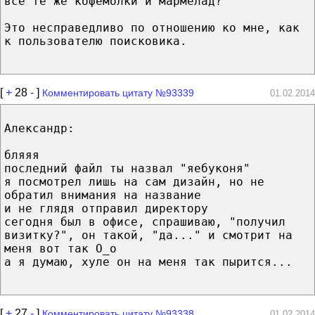
все те же кофемолки и мармелад?
Это несправедливо по отношению ко мне, как
к пользователю поисковика.
[
+
28
-
]
Комментировать цитату №93339
01.02.2014
Александр:
бляяя
последний файл ты назвал "яебуконя"
я посмотрел лишь на сам дизайн, но не
обратил внимания на название
и не глядя отправил директору
сегодня был в офисе, спрашиваю, "получил
визитку?", он такой, "да..." и смотрит на
меня вот так О_о
а я думаю, хуле он на меня так пырится...
[
+
27
-
]
Комментировать цитату №93338
01.02.2014