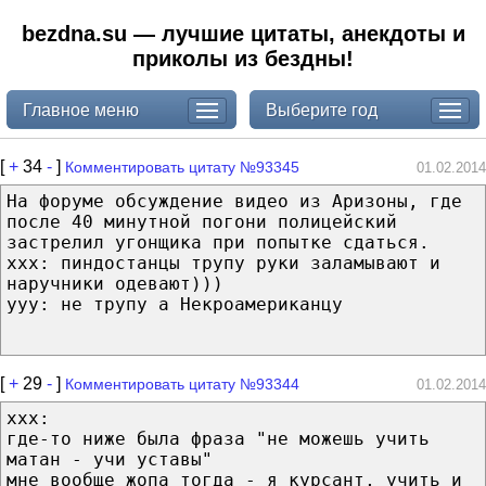
bezdna.su — лучшие цитаты, анекдоты и
приколы из бездны!
Главное меню
Выберите год
[
+
34
-
]
Комментировать цитату №93345
01.02.2014
На форуме обсуждение видео из Аризоны, где
после 40 минутной погони полицейский
застрелил угонщика при попытке сдаться.
xxx: пиндостанцы трупу руки заламывают и
наручники одевают)))
yyy: не трупу а Некроамериканцу
[
+
29
-
]
Комментировать цитату №93344
01.02.2014
xxx:
где-то ниже была фраза "не можешь учить
матан - учи уставы"
мне вообще жопа тогда - я курсант, учить и