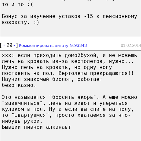
то и то :(
Бонус за изучение уставов -15 к пенсионному
возрасту. :)
[
+
29
-
]
Комментировать цитату №93343
01.02.2014
xxx: если приходишь домойбухой, и не можешь
лечь на кровать из-за вертолетов, нужно...
Нужно лечь на кровать, но одну ногу
поставить на пол. Вертолеты прекращаются!!
Научил знакомый биолог, работает
безотказно.
Это называется "бросить якорь". А еще можно
"заземлиться", лечь на живот и упереться
кулаком в пол. Ну а если вы спите на полу,
то "швартуемся", просто хватаемся за что-
нибудь рукой.
Бывший пивной алканавт