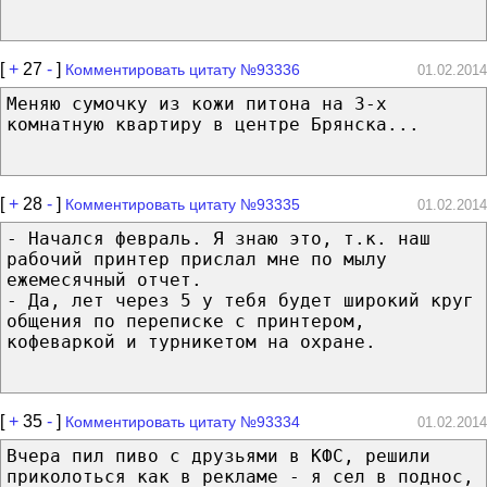
[
+
27
-
]
Комментировать цитату №93336
01.02.2014
Меняю сумочку из кожи питона на 3-х
комнатную квартиру в центре Брянска...
[
+
28
-
]
Комментировать цитату №93335
01.02.2014
- Начался февраль. Я знаю это, т.к. наш
рабочий принтер прислал мне по мылу
ежемесячный отчет.
- Да, лет через 5 у тебя будет широкий круг
общения по переписке с принтером,
кофеваркой и турникетом на охране.
[
+
35
-
]
Комментировать цитату №93334
01.02.2014
Вчера пил пиво с друзьями в КФС, решили
приколоться как в рекламе - я сел в поднос,