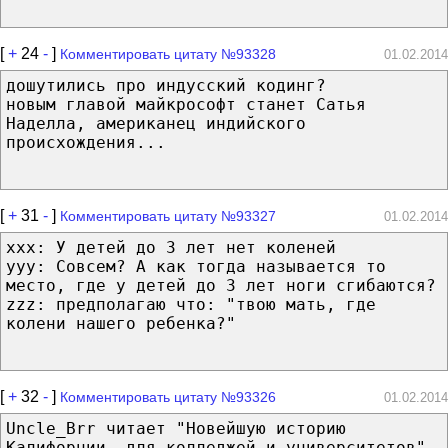
[
+
24
-
]
Комментировать цитату №93328
01.02.2014
дошутились про индусский кодинг?
новым главой майкрософт станет Сатья
Наделла, американец индийского
происхождения...
[
+
31
-
]
Комментировать цитату №93327
01.02.2014
ххх: У детей до 3 лет нет коленей
ууу: Совсем? А как тогда называется то
место, где у детей до 3 лет ноги сгибаются?
zzz: предполагаю что: "твою мать, где
колени нашего ребенка?"
[
+
32
-
]
Комментировать цитату №93326
01.02.2014
Uncle_Brr читает "Новейшую историю
Калифорнии, для колледжей и университетов"