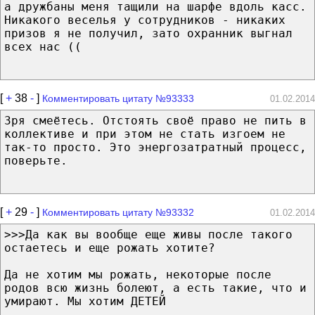
а дружбаны меня тащили на шарфе вдоль касс.
Никакого веселья у сотрудников - никаких
призов я не получил, зато охранник выгнал
всех нас ((
[
+
38
-
]
Комментировать цитату №93333
01.02.2014
Зря смеётесь. Отстоять своё право не пить в
коллективе и при этом не стать изгоем не
так-то просто. Это энергозатратный процесс,
поверьте.
[
+
29
-
]
Комментировать цитату №93332
01.02.2014
>>>Да как вы вообще еще живы после такого
остаетесь и еще рожать хотите?
Да не хотим мы рожать, некоторые после
родов всю жизнь болеют, а есть такие, что и
умирают. Мы хотим ДЕТЕЙ