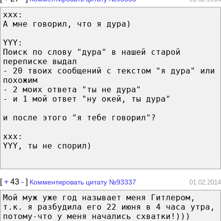
xxx:
А мне говорил, что я дура)
YYY:
Поиск по слову "дура" в нашей старой
переписке выдал
- 20 твоих сообщений с текстом "я дура" или
похожим
- 2 моих ответа "ты не дура"
- и 1 мой ответ "ну окей, ты дура"
и после этого "я тебе говорил"?
xxx:
YYY, ты не спорил)
[
+
43
-
]
Комментировать цитату №93337
01.02.2014
Мой муж уже год называет меня Гитлером,
т.к. я разбудила его 22 июня в 4 часа утра,
потому-что у меня начались схватки!)))