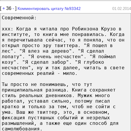
[
+
36
-
]
Комментировать цитату №93342
01.02.2014
Современной:
ххх: Когда я читала про Робинзона Крузо в
институте, то книга мне понравилась. Когда
я перечитывала сейчас, то я поняла, что он
открыл просто эру твиттера. "Я пошел в
лес". "Я влез на дерево". "Я сделал
лопату". "Я очень несчастен". "Я поймал
козу". "Я сделал забор". "Я глубоко
несчастен", ну и так далее, читать в свете
современных реалий - мило.
Ты просто не понимаешь, что тут
принципиальная разница. Книга сохраняет
стиль реальных дневников. Мужик много
работал, уставал сильно, потому писал
кратко и только за тем, чтоб не сойти с
ума. Ваш же твиттер, это, в основном,
фиксация пустяшных событий и незрелых
размышлений, а также еще один способ для
самолюбования.