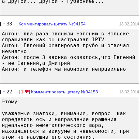
а другой... другой - Губерниев...
[
+
33
-
]
Комментировать цитату №94154
18.02.2014
Антон: два раза звонили Евгению в Вольске -
спрашивали как он настраивал IPTV.
Антон: Евгений реагировал грубо и отвечал
невнятно
Антон: после 3 звонка оказалось,что Евгений
- не Евгений,а Дмитрий
Антон: и телефон мы набирали неправильно
[
+
22
-
] [
1
]
Комментировать цитату №94153
18.02.2014
Этому:
уважаемые знатоки, внимание, вопрос: как
определить ось и направление вращения
идеального неметаллического шара,
находящегося в вакууме и невесомости, при
этом не нарушив его состояния.