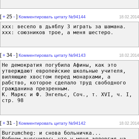
[
+
25
-
]
Комментировать цитату №94144
18.02.2014
xxx: весело в дьяблу 3 играть за шамана.
xxx: союзников трое, а меня шестеро.
[
+
34
-
]
Комментировать цитату №94143
18.02.2014
Не демократия погубила Афины, как это
утверждают европейские школьные учителя,
виляющие хвостом перед монархами, а
рабство, которое сделало труд свободного
гражданина презренным.
К. Маркс и Ф. Энгельс, Соч., т. XVI, ч. I,
стр. 98
[
+
31
-
]
Комментировать цитату №94142
18.02.2014
Burzumcheg: и снова больничка...
Вобщем выяснилось что у меня аллергия на