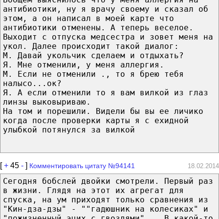
антибиотики, ну я врачу своему и сказал об
этом, а он написал в моей карте что
антибиотики отменены. А теперь веселое.
Выходит с отпуска медсестра и зовет меня на
укол. Далее происходит такой диалог:
М. Давай укольчик сделаем и отдыхать?
Я. Мне отменили, у меня аллергия.
М. Если не отменили ., то я брею тебя
налысо...ок?
Я. А если отменили то я вам вилкой из глаз
линзы выковыриваю.
На том и порешили. Видели бы вы ее личико
когда после проверки карты я с ехидной
улыбкой потянулся за вилкой
[
+
45
-
]
Комментировать цитату №94141
18.02.2014
Сегодня бобслей двойки смотрели. Первый раз
в жизни. Глядя на этот их агрегат для
спуска, на ум приходят только сравнения из
"Кин-дза-дзы" - ""гадюшник на колесиках" и
"пожизненный эцих с гвоздями"... В какой-то