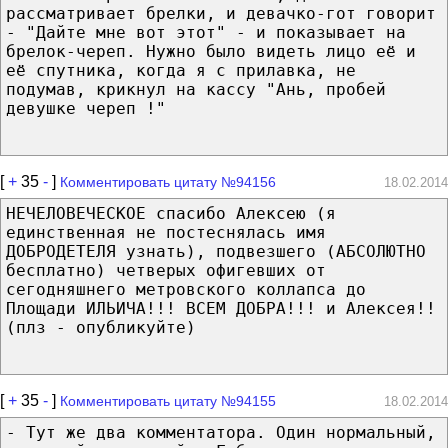
рассматривает брелки, и девачко-гот говорит
- "Дайте мне вот этот" - и показывает на
брелок-череп. Нужно было видеть лицо её и
её спутника, когда я с прилавка, не
подумав, крикнул на кассу "Ань, пробей
девушке череп !"
[
+
35
-
]
Комментировать цитату №94156
18.02.2014
НЕЧЕЛОВЕЧЕСКОЕ спасибо Алексею (я
единственная не постеснялась имя
ДОБРОДЕТЕЛЯ узнать), подвезшего (АБСОЛЮТНО
бесплатно) четверых офигевших от
сегодняшнего метровского коллапса до
Площади ИЛЬИЧА!!! ВСЕМ ДОБРА!!! и Алексея!!
(плз - опубликуйте)
[
+
35
-
]
Комментировать цитату №94155
18.02.2014
- Тут же два комментатора. Один нормальный,