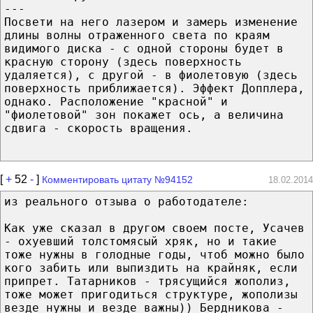
---
Посвети на него лазером и замерь изменение
длины волны отраженного света по краям
видимого диска - с одной стороны будет в
красную сторону (здесь поверхность
удаляется), с другой - в фиолетовую (здесь
поверхность приближается). Эффект Допплера,
однако. Расположение "красной" и
"фиолетовой" зон покажет ось, а величина
сдвига - скорость вращения.
[
+
52
-
]
Комментировать цитату №94152
18.02.2014
из реального отзыва о работодателе:
Как уже сказал в другом своем посте, Усачев
- охуевший толстомясый хряк, но и такие
тоже нужны в голодные годы, чтоб можно было
кого забить или выпиздить на крайняк, если
припрет. Татарников - трясущийся жополиз,
тоже может пригодиться структуре, жополизы
везде нужны и везде важны)) Бердникова -