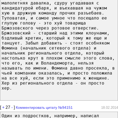
малолетняя давалка, сдуру угадавшая с
кандидатурой ебаря, и въехавшая на чужом
хую в дружную команду прочих разъебаев.
Туповатая, и самое умное что посещало ее
глупую голову - это хуй товарища
Бржозовского через ротовое отверстие.
Бржозовский - старший над этими клоунами,
бздливый кретин, который к тому же еще и
танцует. Забыл добавить - стоят особняком
Фомина (начальник сетевого отдела) и
начальник регионального отдела, который
настолько крут в плохом смысле этого слова,
что его, как и Воландеморта, нельзя
называть по имени. Фомина давно просекла, в
чьей компании оказалась, и просто положила
на все хуй, если это применимо к женщине.
Хер из регионального отдела - он просто
хер.
[
+
27
-
]
Комментировать цитату №94151
18.02.2014
Один из подростков, например, написал