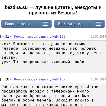
bezdna.su — лучшие цитаты, анекдоты и
приколы из бездны!
Главное меню
Выберите год
[
+
31
-
]
Комментировать цитату №94158
18.02.2014
xxx: Внешность - это далеко не самое
главное, совершенно неважно, как человек
выглядит и одевается, важно то, что у него
внутри.
yyy: Ты говоришь как типичный зомби...
[
+
28
-
]
Комментировать цитату №94157
18.02.2014
Работал как-то в сотовом ритейлере. И там
продавалось наряду с телефонами много
аксессуаров-брелоков, а среди них был
брелок в форме черепа. Заходит как-то в
магазин пара готов каких-то, долго