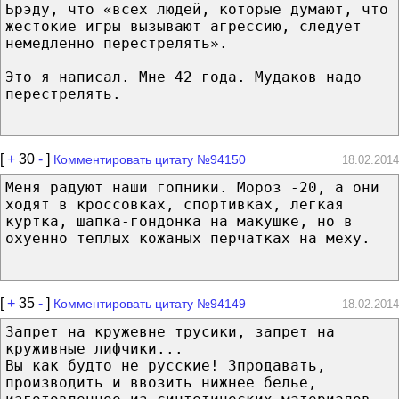
Брэду, что «всех людей, которые думают, что
жестокие игры вызывают агрессию, следует
немедленно перестрелять».
-------------------------------------------
Это я написал. Мне 42 года. Мудаков надо
перестрелять.
[
+
30
-
]
Комментировать цитату №94150
18.02.2014
Меня радуют наши гопники. Мороз -20, а они
ходят в кроссовках, спортивках, легкая
куртка, шапка-гондонка на макушке, но в
охуенно теплых кожаных перчатках на меху.
[
+
35
-
]
Комментировать цитату №94149
18.02.2014
Запрет на кружевне трусики, запрет на
круживные лифчики...
Вы как будто не русские! Зпродавать,
производить и ввозить нижнее белье,