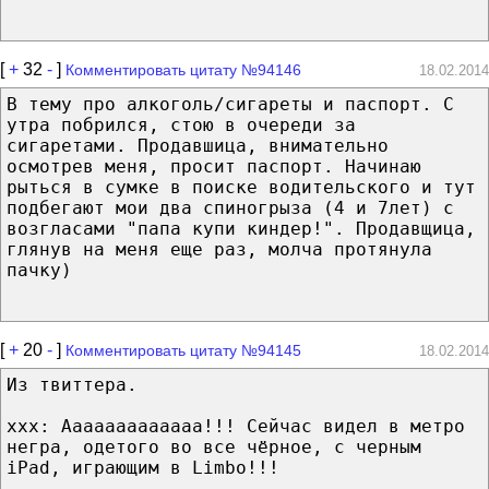
[
+
32
-
]
Комментировать цитату №94146
18.02.2014
В тему про алкоголь/сигареты и паспорт. С
утра побрился, стою в очереди за
сигаретами. Продавшица, внимательно
осмотрев меня, просит паспорт. Начинаю
рыться в сумке в поиске водительского и тут
подбегают мои два спиногрыза (4 и 7лет) с
возгласами "папа купи киндер!". Продавщица,
глянув на меня еще раз, молча протянула
пачку)
[
+
20
-
]
Комментировать цитату №94145
18.02.2014
Из твиттера.
xxx: Aaaaaaaaaaaaa!!! Сейчас видел в метро
негра, одетого во все чёрное, с черным
iPad, играющим в Limbo!!!