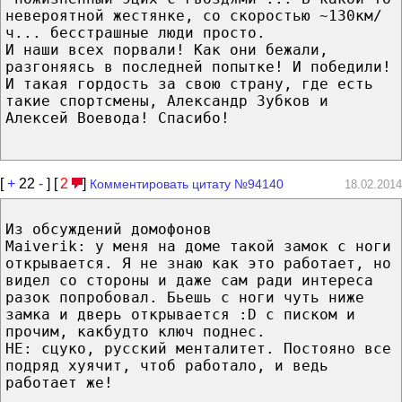
невероятной жестянке, со скоростью ~130км/
ч... бесстрашные люди просто.
И наши всех порвали! Как они бежали,
разгоняясь в последней попытке! И победили!
И такая гордость за свою страну, где есть
такие cпортсмены, Александр Зубков и
Алексей Воевода! Спасибо!
[
+
22
-
] [
2
]
Комментировать цитату №94140
18.02.2014
Из обсуждений домофонов
Maiverik: у меня на доме такой замок с ноги
открывается. Я не знаю как это работает, но
видел со стороны и даже сам ради интереса
разок попробовал. Бьешь с ноги чуть ниже
замка и дверь открывается :D с писком и
прочим, какбудто ключ поднес.
HE: сцуко, русский менталитет. Постояно все
подряд хуячит, чтоб работало, и ведь
работает же!