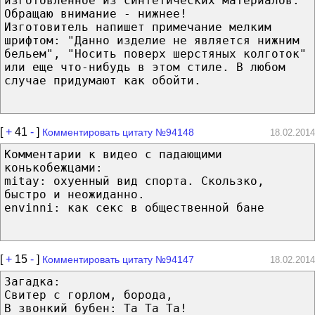
изготовленное из синтетических материалов.
Обращаю внимание - нижнее!
Изготовитель напишет примечание мелким
шрифтом: "Данно изделие не является нижним
бельем", "Носить поверх шерстяных колготок"
или еще что-нибудь в этом стиле. В любом
случае придумают как обойти.
[
+
41
-
]
Комментировать цитату №94148
18.02.2014
Комментарии к видео с падающими
конькобежцами:
mitay: охуенный вид спорта. Скользко,
быстро и неожиданно.
envinni: как секс в общественной бане
[
+
15
-
]
Комментировать цитату №94147
18.02.2014
Загадка:
Свитер с горлом, борода,
В звонкий бубен: Та Та Та!