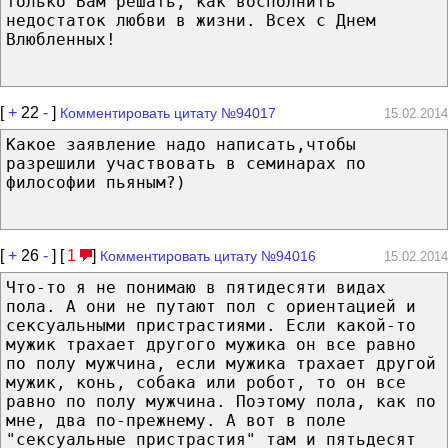
только Вам решать, как восполнить
недостаток любви в жизни. Всех с Днем
Влюбленных!
[
+
22
-
]
Комментировать цитату №94017
15.02.2014
Какое заявление надо написать,чтобы
разрешили участвовать в семинарах по
философии пьяным?)
[
+
26
-
] [
1
]
Комментировать цитату №94016
15.02.2014
Что-то я не понимаю в пятидесяти видах
пола. А они не путают пол с ориентацией и
сексуальными пристрастиями. Если какой-то
мужик трахает другого мужика он все равно
по полу мужчина, если мужика трахает другой
мужик, конь, собака или робот, то он все
равно по полу мужчина. Поэтому пола, как по
мне, два по-прежнему. А вот в поле
"сексуальные пристрастия" там и пятьдесят