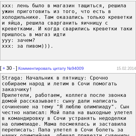
xxx: лень было в магазин тащиться, решила
ужин приготовить из того, что есть в
холодильнике. Там оказались только креветки
и яйца, решила сварганить яичницу с
креветками. И когда сварились креветки таки
пришлось в магаз идти
ууу: зачем?
ххх: за пивом))).
[
+
30
-
]
Комментировать цитату №94009
15.02.2014
Straga: Начальник в пятницу: Срочно
собираем народ и летим в Сочи помогать
заказчику!
Прилетели, работаем, коллега после звонка
домой рассказывает: сыну дали написать
сочинение на тему "Я люблю олимпиаду". Сын
честно написал: Мой папа на выходные улетел
в командировку в Сочи устранять недоделки
на олимпиаде. Мама посмеялась и заставила
переписать: Папа улетел в Сочи болеть за
наших олимпийцев, обещал привезти сувениры