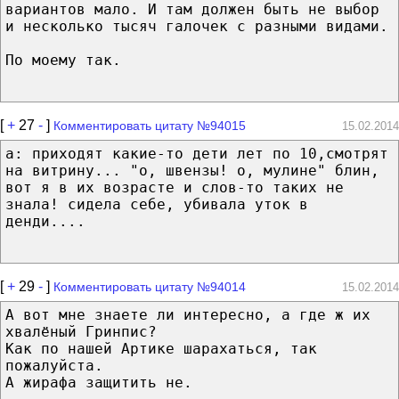
вариантов мало. И там должен быть не выбор
и несколько тысяч галочек с разными видами.
По моему так.
[
+
27
-
]
Комментировать цитату №94015
15.02.2014
a: приходят какие-то дети лет по 10,смотрят
на витрину... "о, швензы! о, мулине" блин,
вот я в их возрасте и слов-то таких не
знала! сидела себе, убивала уток в
денди....
[
+
29
-
]
Комментировать цитату №94014
15.02.2014
А вот мне знаете ли интересно, а где ж их
хвалёный Гринпис?
Как по нашей Артике шарахаться, так
пожалуйста.
А жирафа защитить не.