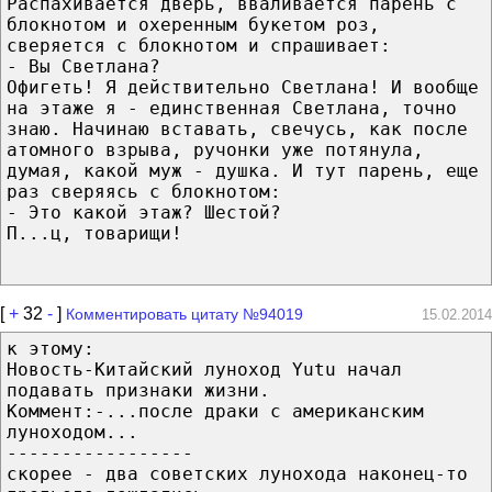
Распахивается дверь, вваливается парень с
блокнотом и охеренным букетом роз,
сверяется с блокнотом и спрашивает:
- Вы Светлана?
Офигеть! Я действительно Светлана! И вообще
на этаже я - единственная Светлана, точно
знаю. Начинаю вставать, свечусь, как после
атомного взрыва, ручонки уже потянула,
думая, какой муж - душка. И тут парень, еще
раз сверяясь с блокнотом:
- Это какой этаж? Шестой?
П...ц, товарищи!
[
+
32
-
]
Комментировать цитату №94019
15.02.2014
к этому:
Новость-Китайский луноход Yutu начал
подавать признаки жизни.
Коммент:-...после драки с американским
луноходом...
-----------------
скорее - два советских лунохода наконец-то