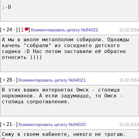
:-D
[
+
24
-
] [
1
]
Комментировать цитату №94022
15.02.2014
А мы в школе металлолом собирали. Однажды
качель "собрали" из соседнего детского
садика :D Нас потом заставили её обратно
относить ))))
[
+
28
-
]
Комментировать цитату №94021
15.02.2014
В этих ваших интернетах Омск - столица
норкоманов. А если задумаццо, то Омск -
столица сопротивления.
[
+
21
-
]
Комментировать цитату №94020
15.02.2014
Сижу в своем кабинете, никого не трогаю.