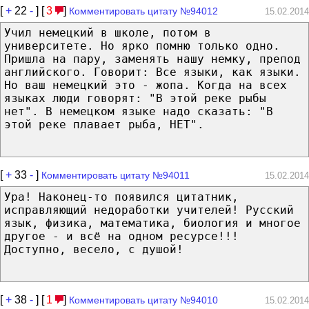
[
+
22
-
] [
3
]
Комментировать цитату №94012
15.02.2014
Учил немецкий в школе, потом в
университете. Но ярко помню только одно.
Пришла на пару, заменять нашу немку, препод
английского. Говорит: Все языки, как языки.
Но ваш немецкий это - жопа. Когда на всех
языках люди говорят: "В этой реке рыбы
нет". В немецком языке надо сказать: "В
этой реке плавает рыба, НЕТ".
[
+
33
-
]
Комментировать цитату №94011
15.02.2014
Ура! Наконец-то появился цитатник,
исправляющий недоработки учителей! Русский
язык, физика, математика, биология и многое
другое - и всё на одном ресурсе!!!
Доступно, весело, с душой!
[
+
38
-
] [
1
]
Комментировать цитату №94010
15.02.2014