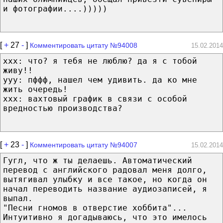
и фотографии....)))))
[
+
27
-
]
Комментировать цитату №94008
15.02.2014
xxx: что? я тебя не люблю? да я с тобой
живу!!
yyy: пффф, нашел чем удивить. да ко мне
жить очередь!
xxx: вахтовый график в связи с особой
вредностью производства?
[
+
23
-
]
Комментировать цитату №94007
15.02.2014
Гугл, что ж ты делаешь. Автоматический
перевод с английского радовал меня долго,
вытягивал улыбку и все такое, но когда он
начал переводить название аудиозаписей, я
выпал.
"Песни гномов в отверстие хоббита"...
Интуитивно я догадываюсь, что это имелось