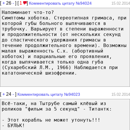
[
+
26
-
] [
1
]
Комментировать цитату №94024
15.02.2014
Напоминает что-то?
Симптомы хоботка. Стереотипная гримаса, при
которой губы больного выпячиваются в
трубочку. Варьирует в степени выраженности
и продолжительности (от нескольких секунд
до спастического удержания гримасы в
течение продолжительного времени). Возможны
малая выраженность С.х. (абортивный
хоботок) и парциальные его проявления,
когда выпячивается только одна губа
(Сухаребский Л.М., 1966) Наблюдается при
кататонической шизофрении.
[
+
24
-
]
Комментировать цитату №94023
15.02.2014
Всё-таки, на Тытрубе самый клёвый из
роликов "фильм за 5 секунд" - Титантк:
- Этот корабль не может утонуть!!!
- БУЛЬК!