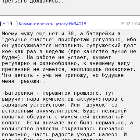
третьего дождались...
[
+
19
-
]
Комментировать цитату №94018
15.02.2014
Моему мужу еще нет и 30, а батарейки в
"девичье счастье" приобретаю регулярно, ибо
он удосуживается исполнить супружеский долг
кое-как раз в неделю (про качество лучше не
будем). На работе не устает, кушает
регулярно и разнообразно, к внешнему виду
претензий не имеется, жилплощадь позволяет.
Что делать - ума не приложу, но будущее
меня тревожит.
-Батарейки - пережиток прошлого, тут
выручит пара комплектов аккумуляторов с
зарядным устройством. Или "дружок" со
встроенным аккумулятором. Будет нелишней
попытка обсудить с мужем сей деликатный
вопрос. Если вначале все было нормально, а
количество радости сократилось внезапно -
возможно, часть радости уходит налево. И